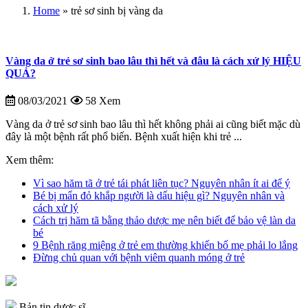
Home
»
trẻ sơ sinh bị vàng da
Vàng da ở trẻ sơ sinh bao lâu thì hết và đâu là cách xử lý HIỆU
QUẢ?
08/03/2021
58 Xem
Vàng da ở trẻ sơ sinh bao lâu thì hết không phải ai cũng biết mặc dù
đây là một bệnh rất phổ biến. Bệnh xuất hiện khi trẻ ...
Xem thêm:
Vì sao hăm tã ở trẻ tái phát liên tục? Nguyên nhân ít ai để ý
Bé bị mẩn đỏ khắp người là dấu hiệu gì? Nguyên nhân và
cách xử lý
Cách trị hăm tã bằng thảo dược mẹ nên biết để bảo vệ làn da
bé
9 Bệnh răng miệng ở trẻ em thường khiến bố mẹ phải lo lắng
Đừng chủ quan với bệnh viêm quanh móng ở trẻ
Bản tin dược sĩ