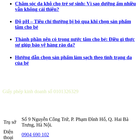
Chăm sóc da khô cho trẻ sơ sinh: Vì sao dưỡng ẩm nhiều
vẫn không cải thiện?
Độ pH – Tiêu chí thường bị bỏ qua khi chọn sản phẩm
tắm cho bé
Thành phần nên có trong nước tắm cho bé: Điều gì thực
sự giúp bảo vệ hàng rào da?
Hướng dẫn chọn sản phẩm làm sạch theo tình trạng da
của bé
CÔNG TY CỔ PHẦN DƯỢC KHOA
Giấy phép kinh doanh số 0101326329
Sở KH&ĐT thành phố Hà Nội cấp lần 5 ngày 22 tháng 08 năm
2016.
Số 9 Nguyễn Công Trứ, P. Phạm Đình Hổ, Q. Hai Bà
Trụ sở
Trưng, Hà Nội.
Điện
0904 690 102
thoại