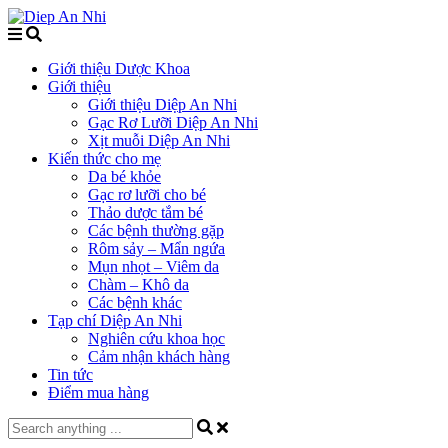
Giới thiệu Dược Khoa
Giới thiệu
Giới thiệu Diệp An Nhi
Gạc Rơ Lưỡi Diệp An Nhi
Xịt muỗi Diệp An Nhi
Kiến thức cho mẹ
Da bé khỏe
Gạc rơ lưỡi cho bé
Thảo dược tắm bé
Các bệnh thường gặp
Rôm sảy – Mẩn ngứa
Mụn nhọt – Viêm da
Chàm – Khô da
Các bệnh khác
Tạp chí Diệp An Nhi
Nghiên cứu khoa học
Cảm nhận khách hàng
Tin tức
Điểm mua hàng