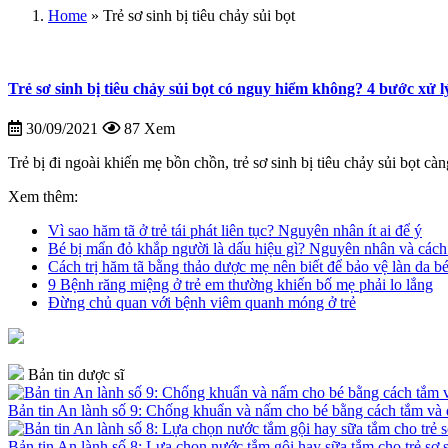
Home
»
Trẻ sơ sinh bị tiêu chảy sủi bọt
Trẻ sơ sinh bị tiêu chảy sủi bọt có nguy hiểm không? 4 bước xử l
30/09/2021
87 Xem
Trẻ bị đi ngoài khiến mẹ bồn chồn, trẻ sơ sinh bị tiêu chảy sủi bọt càn
Xem thêm:
Vì sao hăm tã ở trẻ tái phát liên tục? Nguyên nhân ít ai để ý
Bé bị mẩn đỏ khắp người là dấu hiệu gì? Nguyên nhân và cách
Cách trị hăm tã bằng thảo dược mẹ nên biết để bảo vệ làn da b
9 Bệnh răng miệng ở trẻ em thường khiến bố mẹ phải lo lắng
Đừng chủ quan với bệnh viêm quanh móng ở trẻ
Bản tin dược sĩ
Bản tin An lành số 9: Chống khuẩn và nấm cho bé bằng cách tắm v
Bản tin An lành số 8: Lựa chọn nước tắm gội hay sữa tắm cho trẻ sơ 