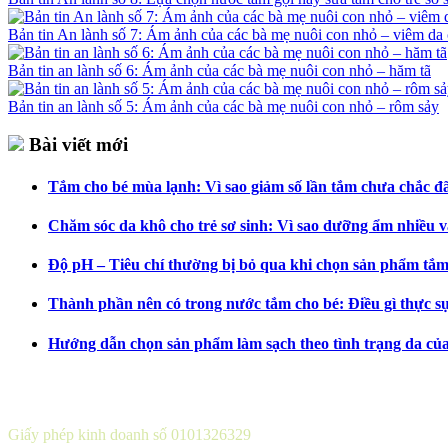
Bản tin An lành số 7: Ám ảnh của các bà mẹ nuôi con nhỏ – viêm da 
Bản tin an lành số 6: Ám ảnh của các bà mẹ nuôi con nhỏ – hăm tã
Bản tin an lành số 5: Ám ảnh của các bà mẹ nuôi con nhỏ – rôm sảy
Bài viết mới
Tắm cho bé mùa lạnh: Vì sao giảm số lần tắm chưa chắc đã 
Chăm sóc da khô cho trẻ sơ sinh: Vì sao dưỡng ẩm nhiều v
Độ pH – Tiêu chí thường bị bỏ qua khi chọn sản phẩm tắm
Thành phần nên có trong nước tắm cho bé: Điều gì thực s
Hướng dẫn chọn sản phẩm làm sạch theo tình trạng da củ
CÔNG TY CỔ PHẦN DƯỢC KHOA
Giấy phép kinh doanh số 0101326329