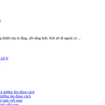
ý
g khiến mẹ lo lắng, sốt sắng hơn. Khi trẻ đi ngoài có ...
 xử lý
é
à dưỡng ẩm đúng cách
sinh việt nam