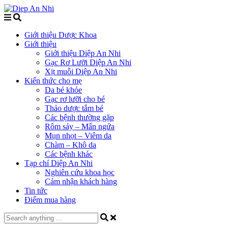
Giới thiệu Dược Khoa
Giới thiệu
Giới thiệu Diệp An Nhi
Gạc Rơ Lưỡi Diệp An Nhi
Xịt muỗi Diệp An Nhi
Kiến thức cho mẹ
Da bé khỏe
Gạc rơ lưỡi cho bé
Thảo dược tắm bé
Các bệnh thường gặp
Rôm sảy – Mẩn ngứa
Mụn nhọt – Viêm da
Chàm – Khô da
Các bệnh khác
Tạp chí Diệp An Nhi
Nghiên cứu khoa học
Cảm nhận khách hàng
Tin tức
Điểm mua hàng