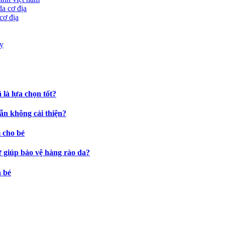
cơ địa
là lựa chọn tốt?
ẫn không cải thiện?
 cho bé
ự giúp bảo vệ hàng rào da?
a bé