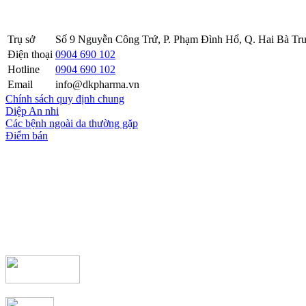
Sở KH&ĐT thành phố Hà Nội cấp lần 5 ngày 22 tháng 08 năm 2016
Trụ sở
Số 9 Nguyễn Công Trứ, P. Phạm Đình Hổ, Q. Hai Bà Trư
Điện thoại
0904 690 102
Hotline
0904 690 102
Email
info@dkpharma.vn
Chính sách quy định chung
Diệp An nhi
Các bệnh ngoài da thường gặp
Điểm bán