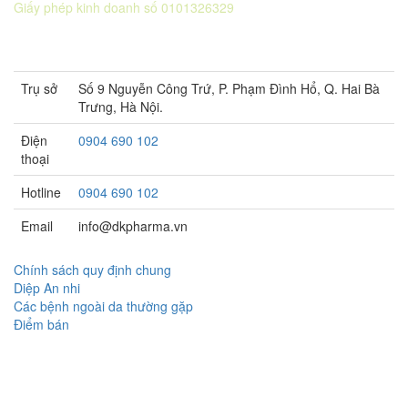
Giấy phép kinh doanh số 0101326329
Sở KH&ĐT thành phố Hà Nội cấp lần 5 ngày 22 tháng 08 năm
2016.
Trụ sở
Số 9 Nguyễn Công Trứ, P. Phạm Đình Hổ, Q. Hai Bà
Trưng, Hà Nội.
Điện
0904 690 102
thoại
Hotline
0904 690 102
Email
info@dkpharma.vn
Chính sách quy định chung
Diệp An nhi
Các bệnh ngoài da thường gặp
Điểm bán