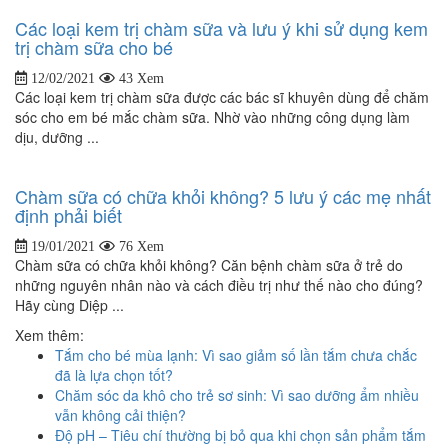
Các loại kem trị chàm sữa và lưu ý khi sử dụng kem
trị chàm sữa cho bé
12/02/2021
43 Xem
Các loại kem trị chàm sữa được các bác sĩ khuyên dùng để chăm
sóc cho em bé mắc chàm sữa. Nhờ vào những công dụng làm
dịu, dưỡng ...
Chàm sữa có chữa khỏi không? 5 lưu ý các mẹ nhất
định phải biết
19/01/2021
76 Xem
Chàm sữa có chữa khỏi không? Căn bệnh chàm sữa ở trẻ do
những nguyên nhân nào và cách điều trị như thế nào cho đúng?
Hãy cùng Diệp ...
Xem thêm:
Tắm cho bé mùa lạnh: Vì sao giảm số lần tắm chưa chắc
đã là lựa chọn tốt?
Chăm sóc da khô cho trẻ sơ sinh: Vì sao dưỡng ẩm nhiều
vẫn không cải thiện?
Độ pH – Tiêu chí thường bị bỏ qua khi chọn sản phẩm tắm