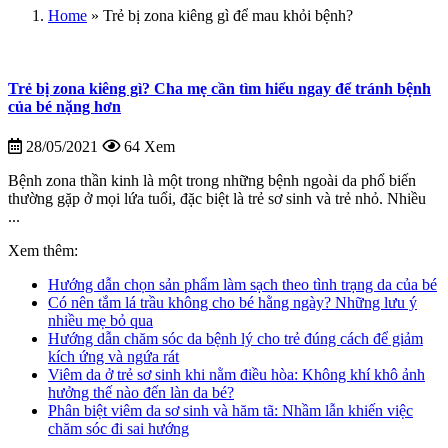
Home
»
Trẻ bị zona kiêng gì để mau khỏi bệnh?
Trẻ bị zona kiêng gì? Cha mẹ cần tìm hiểu ngay để tránh bệnh
của bé nặng hơn
28/05/2021
64 Xem
Bệnh zona thần kinh là một trong những bệnh ngoài da phổ biến
thường gặp ở mọi lứa tuổi, đặc biệt là trẻ sơ sinh và trẻ nhỏ. Nhiều
...
Xem thêm:
Hướng dẫn chọn sản phẩm làm sạch theo tình trạng da của bé
Có nên tắm lá trầu không cho bé hằng ngày? Những lưu ý
nhiều mẹ bỏ qua
Hướng dẫn chăm sóc da bệnh lý cho trẻ đúng cách để giảm
kích ứng và ngứa rát
Viêm da ở trẻ sơ sinh khi nằm điều hòa: Không khí khô ảnh
hưởng thế nào đến làn da bé?
Phân biệt viêm da sơ sinh và hăm tã: Nhầm lẫn khiến việc
chăm sóc đi sai hướng