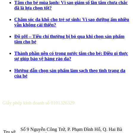
Tắm cho bé mùa lạnh: Vì sao giảm số lần tắm chưa chắc
đã là lựa chọn tốt?
Chăm sóc da khô cho trẻ sơ sinh: Vì sao dưỡng ẩm nhiều
vẫn không cải thiện?
Độ pH – Tiêu chí thường bị bỏ qua khi chọn sản phẩm
tắm cho bé
Thành phần nên có trong nước tắm cho bé: Điều gì thực
sự giúp bảo vệ hàng rào da?
Hướng dẫn chọn sản phẩm làm sạch theo tình trạng da
của bé
CÔNG TY CỔ PHẦN DƯỢC KHOA
Giấy phép kinh doanh số 0101326329
Sở KH&ĐT thành phố Hà Nội cấp lần 5 ngày 22 tháng 08 năm
2016.
Số 9 Nguyễn Công Trứ, P. Phạm Đình Hổ, Q. Hai Bà
Trụ sở