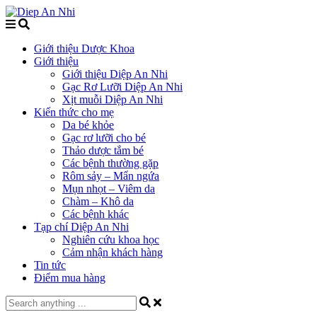
Giới thiệu Dược Khoa
Giới thiệu
Giới thiệu Diệp An Nhi
Gạc Rơ Lưỡi Diệp An Nhi
Xịt muỗi Diệp An Nhi
Kiến thức cho mẹ
Da bé khỏe
Gạc rơ lưỡi cho bé
Thảo dược tắm bé
Các bệnh thường gặp
Rôm sảy – Mẩn ngứa
Mụn nhọt – Viêm da
Chàm – Khô da
Các bệnh khác
Tạp chí Diệp An Nhi
Nghiên cứu khoa học
Cảm nhận khách hàng
Tin tức
Điểm mua hàng