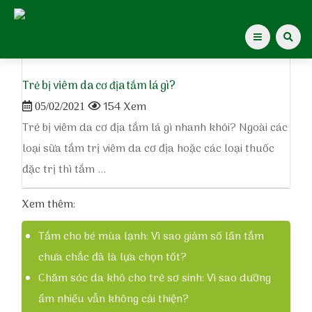
Home
»
tắm lá trị viêm da
Trẻ bị viêm da cơ địa tắm lá gì?
Giới thiệu Dược Khoa
154 Xem
05/02/2021
Giới thiệu
Trẻ bị viêm da cơ địa tắm lá gì nhanh khỏi? Ngoài các
loại sữa tắm trị viêm da cơ địa hoặc các loại thuốc
Kiến thức cho mẹ
đặc trị thì tắm ...
Tạp chí Diệp An Nhi
Xem thêm:
Tin tức
Tắm cho bé mùa lạnh: Vì sao giảm số lần tắm
chưa chắc đã là lựa chọn tốt?
Điểm mua hàng
Chăm sóc da khô cho trẻ sơ sinh: Vì sao dưỡng
ẩm nhiều vẫn không cải thiện?