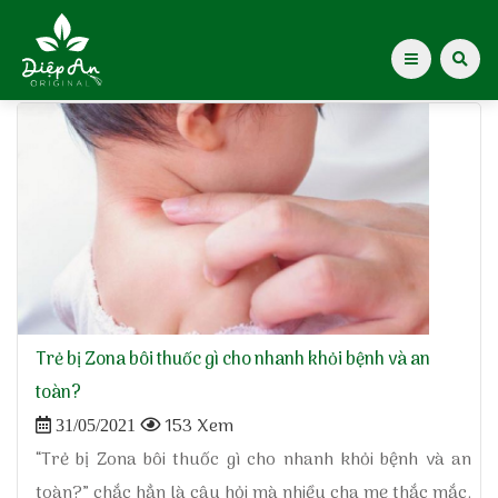
Home
»
Những lưu ý khi sử dụng thuốc bôi trị zona thần
kinh cho trẻ
Giới thiệu Dược Khoa
Giới thiệu
Kiến thức cho mẹ
Tạp chí Diệp An Nhi
Trẻ bị Zona bôi thuốc gì cho nhanh khỏi bệnh và an
Tin tức
toàn?
153 Xem
31/05/2021
Điểm mua hàng
“Trẻ bị Zona bôi thuốc gì cho nhanh khỏi bệnh và an
toàn?” chắc hẳn là câu hỏi mà nhiều cha mẹ thắc mắc.