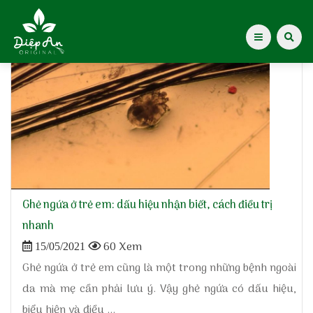
Home
»
ghẻ ngứa ở trẻ em
Giới thiệu Dược Khoa
Giới thiệu
Kiến thức cho mẹ
Tạp chí Diệp An Nhi
Ghẻ ngứa ở trẻ em: dấu hiệu nhận biết, cách điều trị
nhanh
Tin tức
60 Xem
15/05/2021
Ghẻ ngứa ở trẻ em cũng là một trong những bệnh ngoài
Điểm mua hàng
da mà mẹ cần phải lưu ý. Vậy ghẻ ngứa có dấu hiệu,
biểu hiện và điều ...