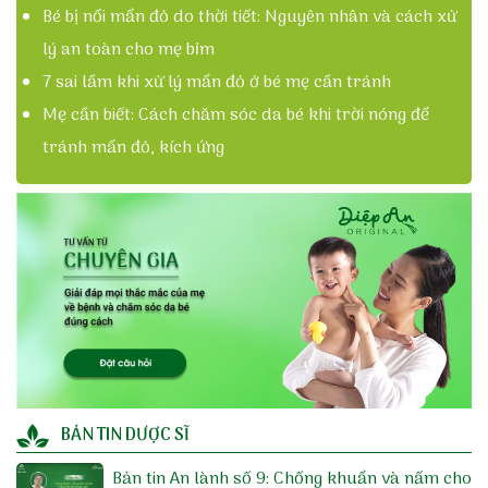
Bé bị nổi mẩn đỏ do thời tiết: Nguyên nhân và cách xử
lý an toàn cho mẹ bỉm
7 sai lầm khi xử lý mẩn đỏ ở bé mẹ cần tránh
Mẹ cần biết: Cách chăm sóc da bé khi trời nóng để
tránh mẩn đỏ, kích ứng
BẢN TIN DƯỢC SĨ
Bản tin An lành số 9: Chống khuẩn và nấm cho