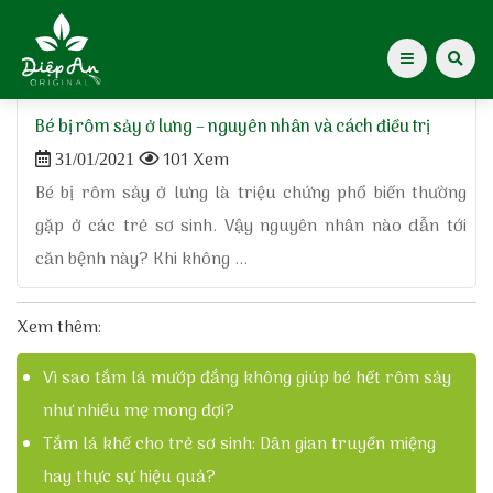
Home
»
dấu hiệu nhận biết rôm
Bé bị rôm sảy ở lưng – nguyên nhân và cách điều trị
Giới thiệu Dược Khoa
101 Xem
31/01/2021
Bé bị rôm sảy ở lưng là triệu chứng phổ biến thường
Giới thiệu
gặp ở các trẻ sơ sinh. Vậy nguyên nhân nào dẫn tới
căn bệnh này? Khi không ...
Kiến thức cho mẹ
Tạp chí Diệp An Nhi
Xem thêm:
Vì sao tắm lá mướp đắng không giúp bé hết rôm sảy
Tin tức
như nhiều mẹ mong đợi?
Điểm mua hàng
Tắm lá khế cho trẻ sơ sinh: Dân gian truyền miệng
hay thực sự hiệu quả?