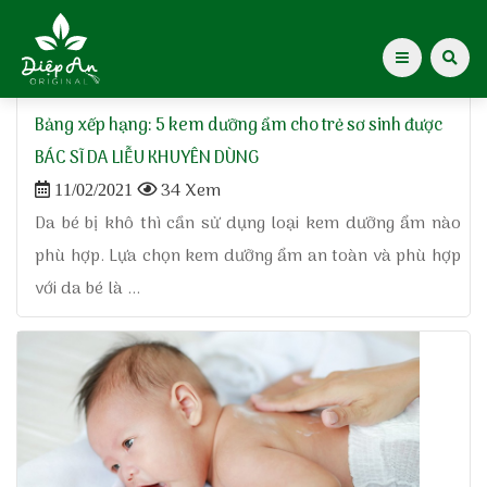
Home
»
da bé bị khô
Bảng xếp hạng: 5 kem dưỡng ẩm cho trẻ sơ sinh được
Giới thiệu Dược Khoa
BÁC SĨ DA LIỄU KHUYÊN DÙNG
34 Xem
11/02/2021
Giới thiệu
Da bé bị khô thì cần sử dụng loại kem dưỡng ẩm nào
phù hợp. Lựa chọn kem dưỡng ẩm an toàn và phù hợp
Kiến thức cho mẹ
với da bé là ...
Tạp chí Diệp An Nhi
Tin tức
Điểm mua hàng