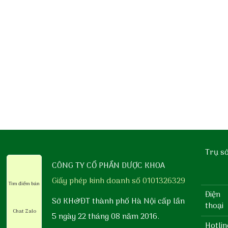
Trụ s
CÔNG TY CỔ PHẦN DƯỢC KHOA
Giấy phép kinh doanh số 0101326329
Tìm điểm bán
Điện
Sở KH&ĐT thành phố Hà Nội cấp lần
thoại
Chat Zalo
5 ngày 22 tháng 08 năm 2016.
Hotlin