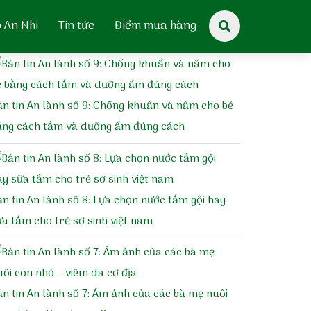
p An Nhi
Tin tức
Điểm mua hàng
BẢN TIN DƯỢC SĨ
ản tin An lành số 9: Chống khuẩn và nấm cho bé
ằng cách tắm và dưỡng ẩm đúng cách
ản tin An lành số 8: Lựa chọn nước tắm gội hay
ữa tắm cho trẻ sơ sinh việt nam
ản tin An lành số 7: Ám ảnh của các bà mẹ nuôi