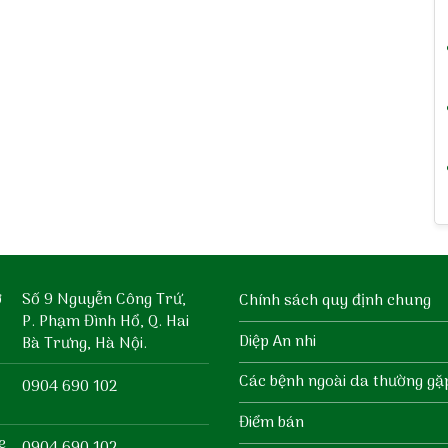
ở
Số 9 Nguyễn Công Trứ,
Chính sách quy định chung
P. Phạm Đình Hổ, Q. Hai
Diệp An nhi
Bà Trưng, Hà Nội.
Các bệnh ngoài da thường gặ
0904 690 102
Điểm bán
e