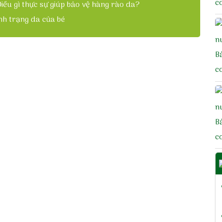
c
iều gì thực sự giúp bảo vệ hàng rào da?
h trạng da của bé
B
c
B
c