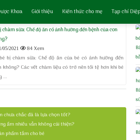
 Dược Khoa
Giới thiệu
Kiến thức cho mẹ
Tạp chí Diệ
ị chàm sữa: Chế độ ăn có ảnh hưởng đến bệnh của con
ng?
B
84 Xem
/05/2021
b
 bé bị chàm sữa: Chế độ ăn của bé có ảnh hưởng đến
 không? Các vết chàm liệu có trở nên tồi tệ hơn khi bé
 ...
B
s
m chưa chắc đã là lựa chọn tốt?
ỡng ẩm nhiều vẫn không cải thiện?
B
 sản phẩm tắm cho bé