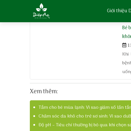
Home
»
chế độ ăn của bé bị chàm
Giới thiệu
Bé b
khô
11
Khi
bệnh
uống
Xem thêm:
Tắm cho bé mùa lạnh: Vì sao giảm số lần tắ
Chăm sóc da khô cho trẻ sơ sinh: Vì sao dư
Độ pH – Tiêu chí thường bị bỏ qua khi chọn