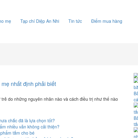
cho mẹ
Tạp chí Diệp An Nhi
Tin tức
Điểm mua hàng
mẹ nhất định phải biết
Bả
rẻ do những nguyên nhân nào và cách điều trị như thế nào
c
Bả
ưa chắc đã là lựa chọn tốt?
tắ
 ẩm nhiều vẫn không cải thiện?
n phẩm tắm cho bé