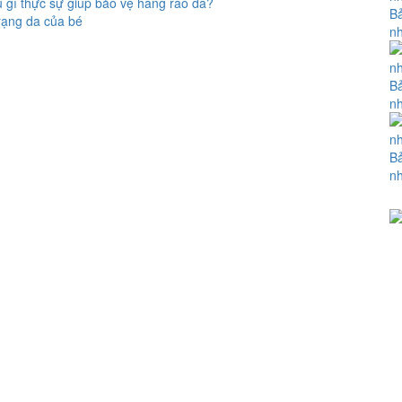
 gì thực sự giúp bảo vệ hàng rào da?
Bả
rạng da của bé
nh
Bả
nh
Bả
nh