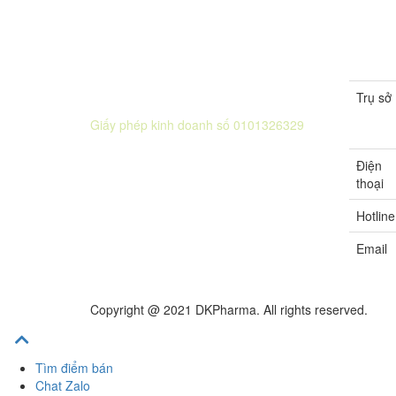
Trụ sở
CÔNG TY CỔ PHẦN DƯỢC KHOA
Giấy phép kinh doanh số 0101326329
Sở KH&ĐT thành phố Hà Nội cấp lần 5
Điện
ngày 22 tháng 08 năm 2016.
thoại
Hotline
Email
Copyright @ 2021 DKPharma. All rights reserved.
Tìm điểm bán
Chat Zalo