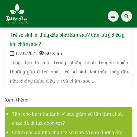
Home
»
cách phòng tránh thủy đậu ở trẻ sơ sinh
Trẻ sơ sinh bị thủy đậu phải làm sao? Cần lưu ý điều gì
Giới thiệu Dược Khoa
khi chăm sóc?
30 Xem
17/05/2021
Giới thiệu
Thủy đậu là một trong những bệnh truyền nhiễm
thường gặp ở trẻ nhỏ. Trẻ sơ sinh khi mắc thủy đậu
Kiến thức cho mẹ
nếu không được điều trị và chăm sóc ...
Tạp chí Diệp An Nhi
Xem thêm:
Tin tức
Tắm cho bé mùa lạnh: Vì sao giảm số lần tắm chưa
Điểm mua hàng
chắc đã là lựa chọn tốt?
Chăm sóc da khô cho trẻ sơ sinh: Vì sao dưỡng ẩm