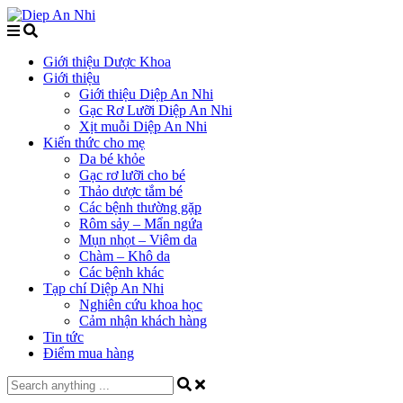
Giới thiệu Dược Khoa
Giới thiệu
Giới thiệu Diệp An Nhi
Gạc Rơ Lưỡi Diệp An Nhi
Xịt muỗi Diệp An Nhi
Kiến thức cho mẹ
Da bé khỏe
Gạc rơ lưỡi cho bé
Thảo dược tắm bé
Các bệnh thường gặp
Rôm sảy – Mẩn ngứa
Mụn nhọt – Viêm da
Chàm – Khô da
Các bệnh khác
Tạp chí Diệp An Nhi
Nghiên cứu khoa học
Cảm nhận khách hàng
Tin tức
Điểm mua hàng