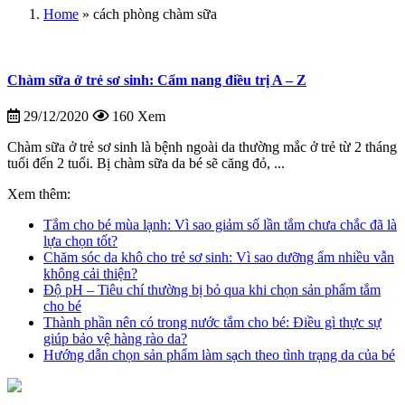
Home
»
cách phòng chàm sữa
Chàm sữa ở trẻ sơ sinh: Cẩm nang điều trị A – Z
29/12/2020
160 Xem
Chàm sữa ở trẻ sơ sinh là bệnh ngoài da thường mắc ở trẻ từ 2 tháng
tuổi đến 2 tuổi. Bị chàm sữa da bé sẽ căng đỏ, ...
Xem thêm:
Tắm cho bé mùa lạnh: Vì sao giảm số lần tắm chưa chắc đã là
lựa chọn tốt?
Chăm sóc da khô cho trẻ sơ sinh: Vì sao dưỡng ẩm nhiều vẫn
không cải thiện?
Độ pH – Tiêu chí thường bị bỏ qua khi chọn sản phẩm tắm
cho bé
Thành phần nên có trong nước tắm cho bé: Điều gì thực sự
giúp bảo vệ hàng rào da?
Hướng dẫn chọn sản phẩm làm sạch theo tình trạng da của bé