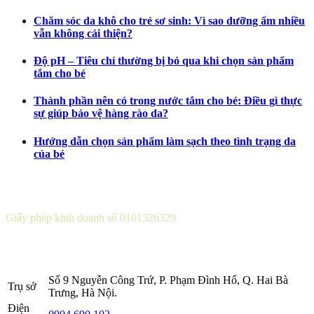
Chăm sóc da khô cho trẻ sơ sinh: Vì sao dưỡng ẩm nhiều
vẫn không cải thiện?
Độ pH – Tiêu chí thường bị bỏ qua khi chọn sản phẩm
tắm cho bé
Thành phần nên có trong nước tắm cho bé: Điều gì thực
sự giúp bảo vệ hàng rào da?
Hướng dẫn chọn sản phẩm làm sạch theo tình trạng da
của bé
CÔNG TY CỔ PHẦN DƯỢC KHOA
Giấy phép kinh doanh số 0101326329
Sở KH&ĐT thành phố Hà Nội cấp lần 5 ngày 22 tháng 08 năm
2016.
Số 9 Nguyễn Công Trứ, P. Phạm Đình Hổ, Q. Hai Bà
Trụ sở
Trưng, Hà Nội.
Điện