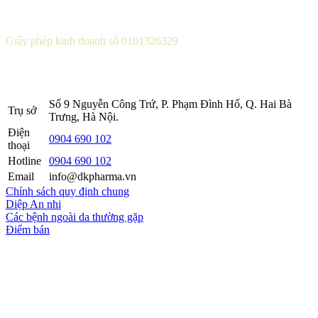
CÔNG TY CỔ PHẦN DƯỢC KHOA
Giấy phép kinh doanh số 0101326329
Sở KH&ĐT thành phố Hà Nội cấp lần 5 ngày 22 tháng 08 năm
2016.
Số 9 Nguyễn Công Trứ, P. Phạm Đình Hổ, Q. Hai Bà
Trụ sở
Trưng, Hà Nội.
Điện
0904 690 102
thoại
Hotline
0904 690 102
Email
info@dkpharma.vn
Chính sách quy định chung
Diệp An nhi
Các bệnh ngoài da thường gặp
Điểm bán