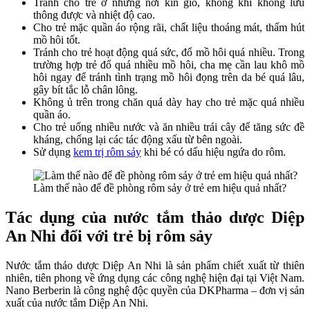
Tránh cho trẻ ở những nơi kín gió, không khí không lưu
thông được và nhiệt độ cao.
Cho trẻ mặc quần áo rộng rãi, chất liệu thoáng mát, thấm hút
mồ hôi tốt.
Tránh cho trẻ hoạt động quá sức, đổ mồ hôi quá nhiều. Trong
trường hợp trẻ đổ quá nhiều mồ hôi, cha mẹ cần lau khô mồ
hôi ngay để tránh tình trạng mồ hôi đọng trên da bé quá lâu,
gây bít tắc lỗ chân lông.
Không ủ trên trong chăn quá dày hay cho trẻ mặc quá nhiều
quần áo.
Cho trẻ uống nhiều nước và ăn nhiều trái cây để tăng sức đề
kháng, chống lại các tác động xấu từ bên ngoài.
Sử dụng
kem trị rôm sảy
khi bé có dấu hiệu ngứa do rôm.
Làm thế nào để đề phòng rôm sảy ở trẻ em hiệu quả nhất?
Tác dụng của nước tắm thảo dược Diệp
An Nhi đối với trẻ bị rôm sảy
Nước tắm thảo dược Diệp An Nhi là sản phẩm chiết xuất từ thiên
nhiên, tiên phong về ứng dụng các công nghệ hiện đại tại Việt Nam.
Nano Berberin là công nghệ độc quyền của DKPharma – đơn vị sản
xuất của nước tắm Diệp An Nhi.