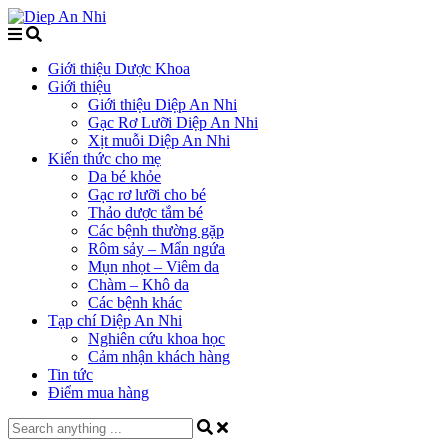
Giới thiệu Dược Khoa
Giới thiệu
Giới thiệu Diệp An Nhi
Gạc Rơ Lưỡi Diệp An Nhi
Xịt muỗi Diệp An Nhi
Kiến thức cho mẹ
Da bé khỏe
Gạc rơ lưỡi cho bé
Thảo dược tắm bé
Các bệnh thường gặp
Rôm sảy – Mẩn ngứa
Mụn nhọt – Viêm da
Chàm – Khô da
Các bệnh khác
Tạp chí Diệp An Nhi
Nghiên cứu khoa học
Cảm nhận khách hàng
Tin tức
Điểm mua hàng