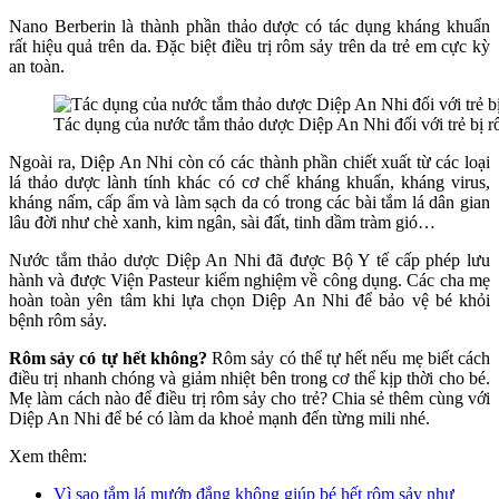
Nano Berberin là thành phần thảo dược có tác dụng kháng khuẩn
rất hiệu quả trên da. Đặc biệt điều trị rôm sảy trên da trẻ em cực kỳ
an toàn.
Tác dụng của nước tắm thảo dược Diệp An Nhi đối với trẻ bị r
Ngoài ra, Diệp An Nhi còn có các thành phần chiết xuất từ các loại
lá thảo dược lành tính khác có cơ chế kháng khuẩn, kháng virus,
kháng nấm, cấp ẩm và làm sạch da có trong các bài tắm lá dân gian
lâu đời như chè xanh, kim ngân, sài đất, tinh dầm tràm gió…
Nước tắm thảo dược Diệp An Nhi đã được Bộ Y tế cấp phép lưu
hành và được Viện Pasteur kiểm nghiệm về công dụng. Các cha mẹ
hoàn toàn yên tâm khi lựa chọn Diệp An Nhi để bảo vệ bé khỏi
bệnh rôm sảy.
Rôm sảy có tự hết không?
Rôm sảy có thể tự hết nếu mẹ biết cách
điều trị nhanh chóng và giảm nhiệt bên trong cơ thể kịp thời cho bé.
Mẹ làm cách nào để điều trị rôm sảy cho trẻ? Chia sẻ thêm cùng với
Diệp An Nhi để bé có làm da khoẻ mạnh đến từng mili nhé.
Xem thêm:
Vì sao tắm lá mướp đắng không giúp bé hết rôm sảy như