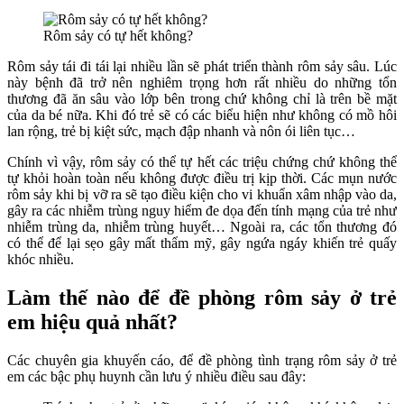
Rôm sảy có tự hết không?
Rôm sảy tái đi tái lại nhiều lần sẽ phát triển thành rôm sảy sâu. Lúc
này bệnh đã trở nên nghiêm trọng hơn rất nhiều do những tổn
thương đã ăn sâu vào lớp bên trong chứ không chỉ là trên bề mặt
của da bé nữa. Khi đó trẻ sẽ có các biểu hiện như không có mồ hôi
lan rộng, trẻ bị kiệt sức, mạch đập nhanh và nôn ói liên tục…
Chính vì vậy, rôm sảy có thể tự hết các triệu chứng chứ không thể
tự khỏi hoàn toàn nếu không được điều trị kịp thời. Các mụn nước
rôm sảy khi bị vỡ ra sẽ tạo điều kiện cho vi khuẩn xâm nhập vào da,
gây ra các nhiễm trùng nguy hiểm đe dọa đến tính mạng của trẻ như
nhiễm trùng da, nhiễm trùng huyết… Ngoài ra, các tổn thương đó
có thể để lại sẹo gây mất thẩm mỹ, gây ngứa ngáy khiến trẻ quấy
khóc nhiều.
Làm thế nào để đề phòng rôm sảy ở trẻ
em hiệu quả nhất?
Các chuyên gia khuyến cáo, để đề phòng tình trạng rôm sảy ở trẻ
em các bậc phụ huynh cần lưu ý nhiều điều sau đây: