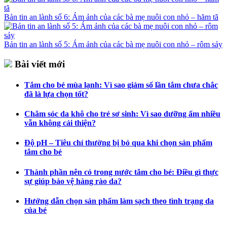
Bản tin an lành số 6: Ám ảnh của các bà mẹ nuôi con nhỏ – hăm tã
Bản tin an lành số 5: Ám ảnh của các bà mẹ nuôi con nhỏ – rôm sảy
Bài viết mới
Tắm cho bé mùa lạnh: Vì sao giảm số lần tắm chưa chắc
đã là lựa chọn tốt?
Chăm sóc da khô cho trẻ sơ sinh: Vì sao dưỡng ẩm nhiều
vẫn không cải thiện?
Độ pH – Tiêu chí thường bị bỏ qua khi chọn sản phẩm
tắm cho bé
Thành phần nên có trong nước tắm cho bé: Điều gì thực
sự giúp bảo vệ hàng rào da?
Hướng dẫn chọn sản phẩm làm sạch theo tình trạng da
của bé