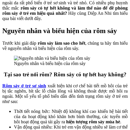
ngoài da rất phổ biến ở trẻ sơ sinh và trẻ nhỏ. Có nhiều phụ huynh
thắc mắc
rôm sảy có tự hết không và làm thế nào để đề phòng
rôm sảy ở trẻ em hiệu quả nhất?
Hãy cùng Diệp An Nhi tìm hiểu
qua bài viết dưới đây.
Nguyên nhân và biểu hiện của rôm sảy
Trước khi giải đáp
rôm sảy làm sao cho hết
, chúng ta hãy tìm hiểu
về nguyên nhân và biểu hiện của rôm sảy.
Nguyên nhân và biểu hiện của rôm sảy
Tại sao trẻ nổi rôm? Rôm sảy có tự hết hay không?
Rôm sảy ở trẻ sơ sinh
xuất hiện khi cơ chế bài tiết mồ hôi của trẻ
bị tắc nghẽn, bít tắc lỗ chân lông và không thoát được mồ hôi ra
ngoài. Một số yếu tố phổ biến dẫn đến tình trạng rôm sảy ở trẻ em
như sau:
Thời tiết nóng bức: Nhiệt độ không khí cao khiến hệ bài tiết
của da hoạt động khó khăn hơn bình thường, các tuyến mồ
hôi hoạt động quá tải gây ra
hiện tượng rôm sảy mùa hè
.
Vận động quá nhiều: Khi trẻ em vận động nhiều sẽ làm cơ thể