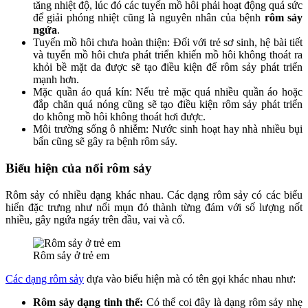
tăng nhiệt độ, lúc đó các tuyến mồ hôi phải hoạt động quá sức
để giải phóng nhiệt cũng là nguyên nhân của bệnh
rôm sảy
ngứa
.
Tuyến mồ hôi chưa hoàn thiện: Đối với trẻ sơ sinh, hệ bài tiết
và tuyến mồ hôi chưa phát triển khiến mồ hôi không thoát ra
khỏi bề mặt da được sẽ tạo điều kiện để rôm sảy phát triển
mạnh hơn.
Mặc quần áo quá kín: Nếu trẻ mặc quá nhiều quần áo hoặc
đắp chăn quá nóng cũng sẽ tạo điều kiện rôm sảy phát triển
do không mồ hôi không thoát hơi được.
Môi trường sống ô nhiễm: Nước sinh hoạt hay nhà nhiều bụi
bẩn cũng sẽ gây ra bệnh rôm sảy.
Biểu hiện của nổi rôm sảy
Rôm sảy có nhiều dạng khác nhau. Các dạng rôm sảy có các biểu
hiển đặc trưng như nổi mụn đỏ thành từng đám với số lượng nốt
nhiều, gây ngứa ngáy trên đầu, vai và cổ.
Rôm sảy ở trẻ em
Các dạng rôm sảy
dựa vào biểu hiện mà có tên gọi khác nhau như:
Rôm sảy dạng tinh thể:
Có thể coi đây là dạng rôm sảy nhẹ