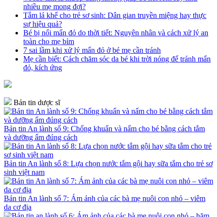
nhiều mẹ mong đợi?
Tắm lá khế cho trẻ sơ sinh: Dân gian truyền miệng hay thực
sự hiệu quả?
Bé bị nổi mẩn đỏ do thời tiết: Nguyên nhân và cách xử lý an
toàn cho mẹ bỉm
7 sai lầm khi xử lý mẩn đỏ ở bé mẹ cần tránh
Mẹ cần biết: Cách chăm sóc da bé khi trời nóng để tránh mẩn
đỏ, kích ứng
Bản tin dược sĩ
Bản tin An lành số 9: Chống khuẩn và nấm cho bé bằng cách tắm
và dưỡng ẩm đúng cách
Bản tin An lành số 8: Lựa chọn nước tắm gội hay sữa tắm cho trẻ sơ
sinh việt nam
Bản tin An lành số 7: Ám ảnh của các bà mẹ nuôi con nhỏ – viêm
da cơ địa