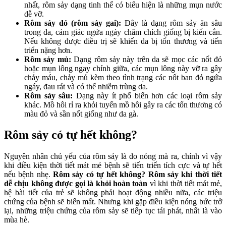
nhất, rôm sảy dạng tinh thể có biểu hiện là những mụn nước
dễ vỡ.
Rôm sảy đỏ (rôm sảy gai):
Đây là dạng rôm sảy ăn sâu
trong da, cảm giác ngứa ngáy châm chích giống bị kiến cắn.
Nếu không được điều trị sẽ khiến da bị tổn thương và tiến
triển nặng hơn.
Rôm sảy mủ:
Dạng rôm sảy này trên da sẽ mọc các nốt đỏ
hoặc mụn lông ngay chính giữa, các mụn lông này vỡ ra gây
chảy máu, chảy mủ kèm theo tình trạng các nốt ban đỏ ngứa
ngáy, đau rát và có thể nhiễm trùng da.
Rôm sảy sâu:
Dạng này ít phổ biến hơn các loại rôm sảy
khác. Mồ hôi rỉ ra khỏi tuyến mồ hôi gây ra các tổn thương có
màu đỏ và sần nốt giống như da gà.
Rôm sảy có tự hết không?
Nguyên nhân chủ yếu của rôm sảy là do nóng mà ra, chính vì vậy
khi điều kiện thời tiết mát mẻ bệnh sẽ tiến triển tích cực và tự hết
nếu bệnh nhẹ.
Rôm sảy có tự hết không? Rôm sảy khi thời tiết
dễ chịu không được gọi là khỏi hoàn toàn
vì khi thời tiết mát mẻ,
hệ bài tiết của trẻ sẽ không phải hoạt động nhiều nữa, các triệu
chứng của bệnh sẽ biến mất. Nhưng khi gặp điều kiện nóng bức trở
lại, những triệu chứng của rôm sảy sẽ tiếp tục tái phát, nhất là vào
mùa hè.