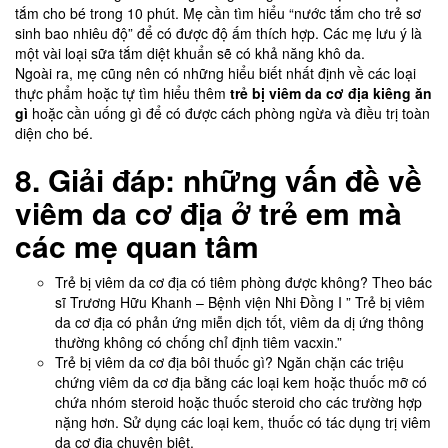
tắm cho bé trong 10 phút. Mẹ cần tìm hiểu “nước tắm cho trẻ sơ
sinh bao nhiêu độ” để có được độ ấm thích hợp. Các mẹ lưu ý là
một vài loại sữa tắm diệt khuẩn sẽ có khả năng khô da.
Ngoài ra, mẹ cũng nên có những hiểu biết nhất định về các loại
thực phẩm hoặc tự tìm hiểu thêm
trẻ bị viêm da cơ địa kiêng ăn
gì
hoặc cần uống gì để có được cách phòng ngừa và điều trị toàn
diện cho bé.
8. Giải đáp: những vấn đề về
viêm da cơ địa ở trẻ em mà
các mẹ quan tâm
Trẻ bị viêm da cơ địa có tiêm phòng được không? Theo bác
sĩ Trương Hữu Khanh – Bệnh viện Nhi Đồng I ” Trẻ bị viêm
da cơ địa có phản ứng miễn dịch tốt, viêm da dị ứng thông
thường không có chống chỉ định tiêm vacxin.”
Trẻ bị viêm da cơ địa bôi thuốc gì? Ngăn chặn các triệu
chứng viêm da cơ địa bằng các loại kem hoặc thuốc mỡ có
chứa nhóm steroid hoặc thuốc steroid cho các trường hợp
nặng hơn. Sử dụng các loại kem, thuốc có tác dụng trị viêm
da cơ địa chuyên biệt.