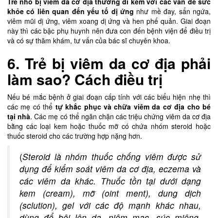
Trẻ nhỏ bị viêm da cơ địa thường đi kèm với các vấn đề sức
khỏe có liên quan đến yếu tố dị ứng
như mề đay, sẩn ngứa,
viêm mũi dị ứng, viêm xoang dị ứng và hen phế quản. Giai đoạn
này thì các bậc phụ huynh nên đưa con đến bệnh viện để điều trị
và có sự thăm khám, tư vấn của bác sĩ chuyên khoa.
6. Trẻ bị viêm da cơ địa phải
làm sao? Cách điều trị
Nếu bé mắc bệnh ở giai đoạn cấp tính với các biểu hiện nhẹ thì
các mẹ có thể
tự khắc phục và chữa viêm da cơ địa cho bé
tại nhà
. Các mẹ có thể ngăn chặn các triệu chứng viêm da cơ địa
bằng các loại kem hoặc thuốc mỡ có chứa nhóm steroid hoặc
thuốc steroid cho các trường hợp nặng hơn.
(
Steroid là nhóm thuốc chống viêm được sử
dụng để kiểm soát viêm da cơ địa, eczema và
các viêm da khác. Thuốc tồn tại dưới dạng
kem (cream), mỡ (oint ment), dung dịch
(sclution), gel với các độ mạnh khác nhau,
dùng để bôi lên da, niêm mạc, súc miệng.