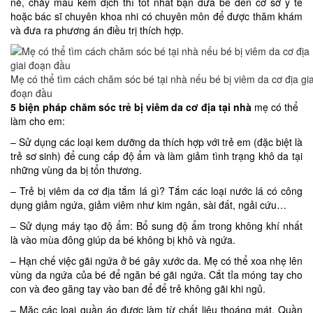
nẻ, chảy máu kèm dịch thì tốt nhất bạn đưa bé đến cơ sở y tế
hoặc bác sĩ chuyên khoa nhi có chuyên môn để được thăm khám
và đưa ra phương án điều trị thích hợp.
Mẹ có thể tìm cách chăm sóc bé tại nhà nếu bé bị viêm da cơ địa gia
đoạn đầu
5 biện pháp chăm sóc trẻ bị viêm da cơ địa tại nhà
mẹ có thể
làm cho em:
– Sử dụng các loại kem dưỡng da thích hợp với trẻ em (đặc biệt là
trẻ sơ sinh) để cung cấp độ ẩm và làm giảm tình trạng khô da tại
những vùng da bị tổn thương.
– Trẻ bị viêm da cơ địa tắm lá gì? Tắm các loại nước lá có công
dụng giảm ngứa, giảm viêm như kim ngân, sài đất, ngải cứu…
– Sử dụng máy tạo độ ẩm: Bổ sung độ ẩm trong không khí nhất
là vào mùa đông giúp da bé không bị khô và ngứa.
– Hạn chế việc gãi ngứa ở bé gây xước da. Mẹ có thể xoa nhẹ lên
vùng da ngứa của bé để ngăn bé gãi ngứa. Cắt tỉa móng tay cho
con và đeo găng tay vào ban để để trẻ không gãi khi ngủ.
– Mặc các loại quần áo được làm từ chất liệu thoáng mát. Quần