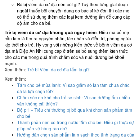
Bé bị viêm da cơ địa nên bôi gì? Tuỳ theo từng giai đoạn
ngoài thuốc bôi chuyên dụng do bác sĩ kê đơn thì các mẹ
có thể sử dụng thêm các loại kem dưỡng ẩm để cung cấp
độ ẩm cho da bé.
Trẻ bị viêm da cơ địa không quá nguy hiểm
. Điều mà bố mẹ
cần làm là tìm ra nguyên nhân, tác nhân và điều trị, phòng ngừa
kịp thời cho trẻ. Hy vọng với những kiến thức về bệnh viêm da cơ
địa mà Diệp An Nhi cung cấp ở trên sẽ bổ sung thêm kiến thức
cho các mẹ trong quá trình chăm sóc và nuôi dưỡng bé khoẻ
mạnh.
Xem thêm:
Trẻ bị Viêm da cơ địa tắm lá gì?
Xem thêm:
Tắm cho bé mùa lạnh: Vì sao giảm số lần tắm chưa chắc
đã là lựa chọn tốt?
Chăm sóc da khô cho trẻ sơ sinh: Vì sao dưỡng ẩm nhiều
vẫn không cải thiện?
Độ pH – Tiêu chí thường bị bỏ qua khi chọn sản phẩm tắm
cho bé
Thành phần nên có trong nước tắm cho bé: Điều gì thực sự
giúp bảo vệ hàng rào da?
Hướng dẫn chọn sản phẩm làm sạch theo tình trạng da của