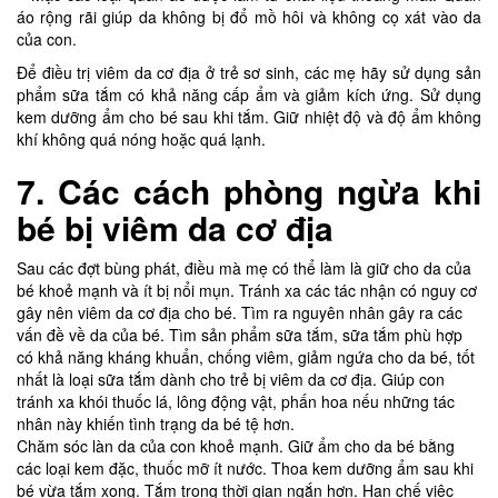
áo rộng rãi giúp da không bị đổ mồ hôi và không cọ xát vào da
của con.
Để điều trị viêm da cơ địa ở trẻ sơ sinh, các mẹ hãy sử dụng sản
phẩm sữa tắm có khả năng cấp ẩm và giảm kích ứng. Sử dụng
kem dưỡng ẩm cho bé sau khi tắm. Giữ nhiệt độ và độ ẩm không
khí không quá nóng hoặc quá lạnh.
7. Các cách phòng ngừa khi
bé bị viêm da cơ địa
Sau các đợt bùng phát, điều mà mẹ có thể làm là giữ cho da của
bé khoẻ mạnh và ít bị nổi mụn. Tránh xa các tác nhận có nguy cơ
gây nên viêm da cơ địa cho bé. Tìm ra nguyên nhân gây ra các
vấn đề về da của bé. Tìm sản phẩm sữa tắm, sữa tắm phù hợp
có khả năng kháng khuẩn, chống viêm, giảm ngứa cho da bé, tốt
nhất là loại sữa tắm dành cho trẻ bị viêm da cơ địa. Giúp con
tránh xa khói thuốc lá, lông động vật, phấn hoa nếu những tác
nhân này khiến tình trạng da bé tệ hơn.
Chăm sóc làn da của con khoẻ mạnh. Giữ ẩm cho da bé bằng
các loại kem đặc, thuốc mỡ ít nước. Thoa kem dưỡng ẩm sau khi
bé vừa tắm xong. Tắm trong thời gian ngắn hơn. Hạn chế việc