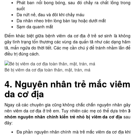
Phát ban nổi bong bóng, sau đó chảy ra chất lỏng trong
suốt
Da nứt nẻ, đau và đôi khi chảy máu
Da nhăn nheo trên lòng bàn tay hoặc dưới mắt
Sạm da quanh mắt
Điểm khác biệt giữa bệnh viêm da cơ địa ở trẻ sơ sinh là không
gây tình trạng tổn thương các vùng da quấn tã như các dạng hăm
tã, mẩn ngứa do thời tiết. Các mẹ cần chú ý để tránh nhầm lẫn để
điều trị đúng cách.
Bé bị viêm da cơ địa toàn thân, mặt, trán, má
4. Nguyên nhân trẻ mắc viêm
da cơ địa
Ngay cả các chuyên gia cũng không chắc chắn nguyên nhân gây
nên viêm da cơ địa ở trẻ em. Tuy nhiên các mẹ có thể dựa trên
3
nhóm nguyên nhân chính kiến trẻ nhỏ bị viêm da cơ địa
sau
đây:
Đa phần nguyên nhân chính mà trẻ mắc viêm da cơ địa khi