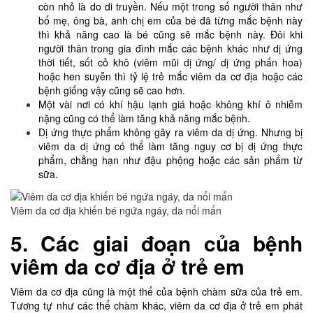
còn nhỏ là do di truyền. Nếu một trong số người thân như
bố mẹ, ông bà, anh chị em của bé đã từng mắc bệnh này
thì khả năng cao là bé cũng sẽ mắc bệnh này. Đôi khi
người thân trong gia đình mắc các bệnh khác như dị ứng
thời tiết, sốt cỏ khô (viêm mũi dị ứng/ dị ứng phấn hoa)
hoặc hen suyễn thì tỷ lệ trẻ mắc viêm da cơ địa hoặc các
bệnh giống vậy cũng sẽ cao hơn.
Một vài nơi có khí hậu lạnh giá hoặc không khí ô nhiễm
nặng cũng có thể làm tăng khả năng mắc bệnh.
Dị ứng thực phẩm không gây ra viêm da dị ứng. Nhưng bị
viêm da dị ứng có thể làm tăng nguy cơ bị dị ứng thực
phẩm, chẳng hạn như đậu phộng hoặc các sản phẩm từ
sữa.
Viêm da cơ địa khiến bé ngứa ngáy, da nổi mẩn
5. Các giai đoạn của bệnh
viêm da cơ địa ở trẻ em
Viêm da cơ địa cũng là một thể của
bệnh chàm sữa của trẻ em
.
Tương tự như các thể chàm khác, viêm da cơ địa ở trẻ em phát