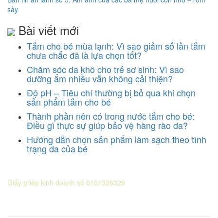
sảy
Bài viết mới
Tắm cho bé mùa lạnh: Vì sao giảm số lần tắm
chưa chắc đã là lựa chọn tốt?
Chăm sóc da khô cho trẻ sơ sinh: Vì sao
dưỡng ẩm nhiều vẫn không cải thiện?
Độ pH – Tiêu chí thường bị bỏ qua khi chọn
sản phẩm tắm cho bé
Thành phần nên có trong nước tắm cho bé:
Điều gì thực sự giúp bảo vệ hàng rào da?
Hướng dẫn chọn sản phẩm làm sạch theo tình
trạng da của bé
CÔNG TY CỔ PHẦN DƯỢC KHOA
Giấy phép kinh doanh số 0101326329
Sở KH&ĐT thành phố Hà Nội cấp lần 5 ngày 22 tháng 08 năm
2016.