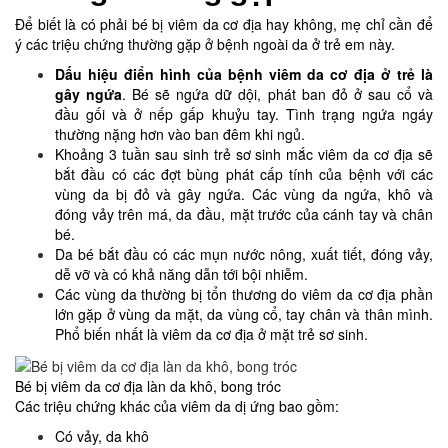
Để biết là có phải bé bị viêm da cơ địa hay không, mẹ chỉ cần để
ý các triệu chứng thường gặp ở bệnh ngoài da ở trẻ em này.
Dấu hiệu điển hình của bệnh viêm da cơ địa ở trẻ là
gây ngứa
. Bé sẽ ngứa dữ dội, phát ban đỏ ở sau cổ và
đầu gối và ở nếp gấp khuỷu tay. Tình trạng ngứa ngáy
thường nặng hơn vào ban đêm khi ngủ.
Khoảng 3 tuần sau sinh trẻ sơ sinh mắc viêm da cơ địa sẽ
bắt đầu có các đợt bùng phát cấp tính của bệnh với các
vùng da bị đỏ và gây ngứa. Các vùng da ngứa, khô và
đóng vảy trên má, da đầu, mặt trước của cánh tay và chân
bé.
Da bé bắt đầu có các mụn nước nông, xuất tiết, đóng vảy,
dễ vỡ và có khả năng dẫn tới bội nhiễm.
Các vùng da thường bị tổn thương do viêm da cơ địa phần
lớn gặp ở vùng da mặt, da vùng cổ, tay chân và thân mình.
Phổ biến nhất là viêm da cơ địa ở mặt trẻ sơ sinh.
Bé bị viêm da cơ địa làn da khô, bong tróc
Các triệu chứng khác của viêm da dị ứng bao gồm:
Có vảy, da khô