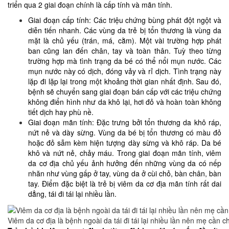
triển qua 2 giai đoạn chính là cấp tính và mãn tính.
Giai đoạn cấp tính: Các triệu chứng bùng phát đột ngột và
diễn tiến nhanh. Các vùng da trẻ bị tổn thương là vùng da
mặt là chủ yếu (trán, má, cằm). Một vài trường hợp phát
ban cũng lan đến chân, tay và toàn thân. Tuỳ theo từng
trường hợp mà tình trạng da bé có thể nổi mụn nước. Các
mụn nước này có dịch, đóng vảy và rỉ dịch. Tình trạng này
lặp đi lặp lại trong một khoảng thời gian nhất định. Sau đó,
bệnh sẽ chuyển sang giai đoạn bán cấp với các triệu chứng
không điển hình như da khô lại, hơi đỏ và hoàn toàn không
tiết dịch hay phù nề.
Giai đoạn mãn tính: Đặc trưng bởi tổn thương da khô ráp,
nứt nẻ và dày sừng. Vùng da bé bị tổn thương có màu đỏ
hoặc đỏ sẫm kèm hiện tượng dày sừng và khô ráp. Da bé
khô và nứt nẻ, chảy máu. Trong giai đoạn mãn tính, viêm
da cơ địa chủ yếu ảnh hưởng đến những vùng da có nếp
nhăn như vùng gấp ở tay, vùng da ở cùi chỏ, bàn chân, bàn
tay. Điểm đặc biệt là trẻ bị viêm da cơ địa mãn tính rất dai
dẳng, tái đi tái lại nhiều lần.
Viêm da cơ địa là bệnh ngoài da tái đi tái lại nhiều lần nên mẹ cần