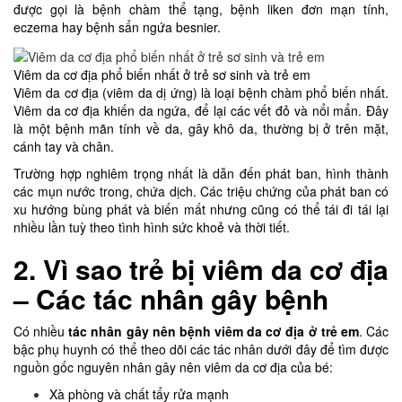
được gọi là bệnh chàm thể tạng, bệnh liken đơn mạn tính,
eczema hay bệnh sẩn ngứa besnier.
Viêm da cơ địa phổ biến nhất ở trẻ sơ sinh và trẻ em
Viêm da cơ địa (viêm da dị ứng) là loại bệnh chàm phổ biến nhất.
Viêm da cơ địa khiến da ngứa, để lại các vết đỏ và nổi mẩn. Đây
là một bệnh mãn tính về da, gây khô da, thường bị ở trên mặt,
cánh tay và chân.
Trường hợp nghiêm trọng nhất là dẫn đến phát ban, hình thành
các mụn nước trong, chứa dịch. Các triệu chứng của phát ban có
xu hướng bùng phát và biến mất nhưng cũng có thể tái đi tái lại
nhiều lần tuỳ theo tình hình sức khoẻ và thời tiết.
2. Vì sao trẻ bị viêm da cơ địa
– Các tác nhân gây bệnh
Có nhiều
tác nhân gây nên bệnh viêm da cơ địa ở trẻ em
. Các
bậc phụ huynh có thể theo dõi các tác nhân dưới đây để tìm được
nguồn gốc nguyên nhân gây nên viêm da cơ địa của bé:
Xà phòng và chất tẩy rửa mạnh