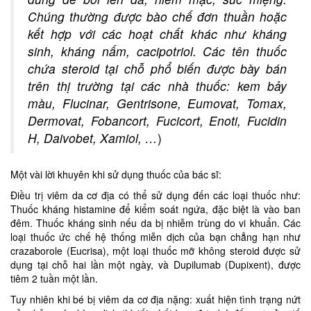
Chúng thường được bào chế đơn thuần hoặc
kết hợp với các hoạt chất khác như kháng
sinh, kháng nấm, cacipotriol. Các tên thuốc
chứa steroid tại chỗ phổ biến được bày bán
trên thị trường tại các nhà thuốc: kem bảy
màu, Flucinar, Gentrisone, Eumovat, Tomax,
Dermovat, Fobancort, Fucicort, Enoti, Fucidin
H, Daivobet, Xamiol, …
)
Một vài lời khuyên khi sử dụng thuốc của bác sĩ:
Điều trị viêm da cơ địa có thể sử dụng đến các loại thuốc như:
Thuốc kháng histamine để kiểm soát ngứa, đặc biệt là vào ban
đêm. Thuốc kháng sinh nếu da bị nhiễm trùng do vi khuẩn. Các
loại thuốc ức chế hệ thống miễn dịch của bạn chẳng hạn như
crazaborole (Eucrisa), một loại thuốc mỡ không steroid được sử
dụng tại chỗ hai lần một ngày, và Dupilumab (Dupixent), được
tiêm 2 tuần một lần.
Tuy nhiên khi bé bị viêm da cơ địa nặng: xuất hiện tình trạng nứt