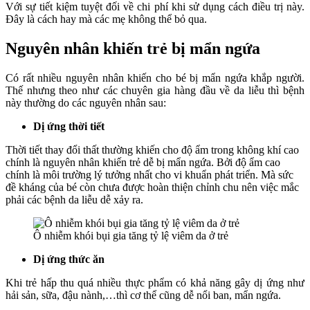
Với sự tiết kiệm tuyệt đối về chi phí khi sử dụng cách điều trị này.
Đây là cách hay mà các mẹ không thể bỏ qua.
Nguyên nhân khiến trẻ bị mẩn ngứa
Có rất nhiều nguyên nhân khiến cho bé bị mẩn ngứa khắp người.
Thế nhưng theo như các chuyên gia hàng đầu về da liễu thì bệnh
này thường do các nguyên nhân sau:
Dị ứng thời tiết
Thời tiết thay đổi thất thường khiến cho độ ẩm trong không khí cao
chính là nguyên nhân khiến trẻ dễ bị mẩn ngứa. Bởi độ ẩm cao
chính là môi trường lý tưởng nhất cho vi khuẩn phát triển. Mà sức
đề kháng của bé còn chưa được hoàn thiện chỉnh chu nên việc mắc
phải các bệnh da liễu dễ xảy ra.
Ô nhiễm khói bụi gia tăng tỷ lệ viêm da ở trẻ
Dị ứng thức ăn
Khi trẻ hấp thu quá nhiều thực phẩm có khả năng gây dị ứng như
hải sản, sữa, đậu nành,…thì cơ thể cũng dễ nổi ban, mẩn ngứa.