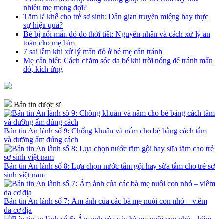
nhiều mẹ mong đợi?
Tắm lá khế cho trẻ sơ sinh: Dân gian truyền miệng hay thực
sự hiệu quả?
Bé bị nổi mẩn đỏ do thời tiết: Nguyên nhân và cách xử lý an
toàn cho mẹ bỉm
7 sai lầm khi xử lý mẩn đỏ ở bé mẹ cần tránh
Mẹ cần biết: Cách chăm sóc da bé khi trời nóng để tránh mẩn
đỏ, kích ứng
Bản tin dược sĩ
Bản tin An lành số 9: Chống khuẩn và nấm cho bé bằng cách tắm
và dưỡng ẩm đúng cách
Bản tin An lành số 8: Lựa chọn nước tắm gội hay sữa tắm cho trẻ sơ
sinh việt nam
Bản tin An lành số 7: Ám ảnh của các bà mẹ nuôi con nhỏ – viêm
da cơ địa