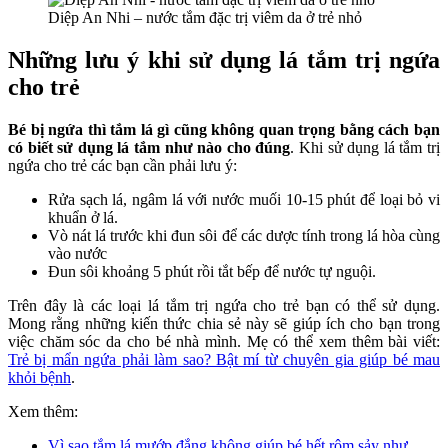
Diệp An Nhi – nước tắm đặc trị viêm da ở trẻ nhỏ
Những lưu ý khi sử dụng lá tắm trị ngứa
cho trẻ
Bé bị ngứa thì tắm lá gì cũng không quan trọng bằng cách bạn
có biết sử dụng lá tắm
như nào cho đúng
. Khi sử dụng lá tắm trị
ngứa cho trẻ các bạn cần phải lưu ý:
Rửa sạch lá, ngâm lá với nước muối 10-15 phút để loại bỏ vi
khuẩn ở lá.
Vò nát lá trước khi đun sôi để các dược tính trong lá hòa cùng
vào nước
Đun sôi khoảng 5 phút rồi tắt bếp để nước tự nguội.
Trên đây là các loại lá tắm trị ngứa cho trẻ bạn có thể sử dụng.
Mong rằng những kiến thức chia sẻ này sẽ giúp ích cho bạn trong
việc chăm sóc da cho bé nhà mình. Mẹ có thể xem thêm bài viết:
Trẻ bị mẩn ngứa phải làm sao? Bật mí từ chuyên gia giúp bé mau
khỏi bệnh
.
Xem thêm:
Vì sao tắm lá mướp đắng không giúp bé hết rôm sảy như