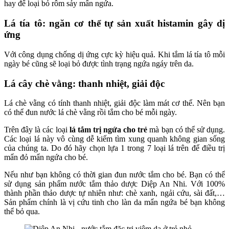
hay để loại bỏ rôm sảy mẩn ngứa.
Lá tía tô: ngăn cơ thể tự sản xuất histamin gây dị
ứng
Với công dụng chống dị ứng cực kỳ hiệu quả. Khi tắm lá tía tô mỗi
ngày bé cũng sẽ loại bỏ được tình trạng ngứa ngáy trên da.
Lá cây chè vằng: thanh nhiệt, giải độc
Lá chè vằng có tính thanh nhiệt, giải độc làm mát cơ thể. Nên bạn
có thể đun nước lá chè vằng rồi tắm cho bé mỗi ngày.
Trên đây là các loại
lá tắm trị ngứa cho trẻ
mà bạn có thể sử dụng.
Các loại lá này vô cùng dễ kiếm tìm xung quanh không gian sống
của chúng ta. Do đó hãy chọn lựa 1 trong 7 loại lá trên để điều trị
mẩn đỏ mẩn ngứa cho bé.
Nếu như bạn không có thời gian đun nước tắm cho bé. Bạn có thể
sử dụng sản phẩm nước tắm thảo dược Diệp An Nhi. Với 100%
thành phần thảo dược tự nhiên như: chè xanh, ngải cứu, sài đất,…
Sản phẩm chính là vị cứu tinh cho làn da mẩn ngứa bé bạn không
thể bỏ qua.