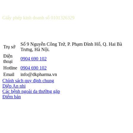
CÔNG TY CỔ PHẦN DƯỢC KHOA
Giấy phép kinh doanh số 0101326329
Sở KH&ĐT thành phố Hà Nội cấp lần 5 ngày 22 tháng 08 năm
2016.
Số 9 Nguyễn Công Trứ, P. Phạm Đình Hổ, Q. Hai Bà
Trụ sở
Trưng, Hà Nội.
Điện
0904 690 102
thoại
Hotline
0904 690 102
Email
info@dkpharma.vn
Chính sách quy định chung
Diệp An nhi
Các bệnh ngoài da thường gặp
Điểm bán