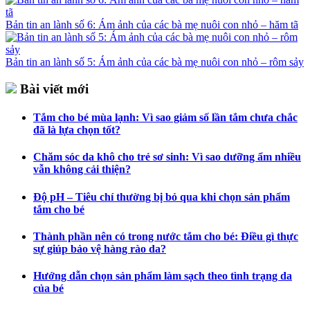
Bản tin an lành số 6: Ám ảnh của các bà mẹ nuôi con nhỏ – hăm tã
Bản tin an lành số 5: Ám ảnh của các bà mẹ nuôi con nhỏ – rôm sảy
Bài viết mới
Tắm cho bé mùa lạnh: Vì sao giảm số lần tắm chưa chắc
đã là lựa chọn tốt?
Chăm sóc da khô cho trẻ sơ sinh: Vì sao dưỡng ẩm nhiều
vẫn không cải thiện?
Độ pH – Tiêu chí thường bị bỏ qua khi chọn sản phẩm
tắm cho bé
Thành phần nên có trong nước tắm cho bé: Điều gì thực
sự giúp bảo vệ hàng rào da?
Hướng dẫn chọn sản phẩm làm sạch theo tình trạng da
của bé