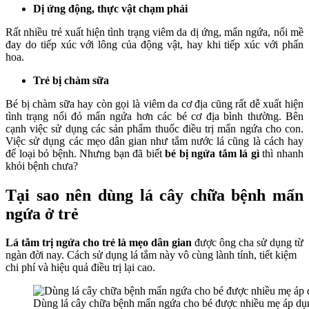
Dị ứng động, thực vật chạm phải
Rất nhiều trẻ xuất hiện tình trạng viêm da dị ứng, mẩn ngứa, nổi mề
đay do tiếp xúc với lông của động vật, hay khi tiếp xúc với phấn
hoa.
Trẻ bị chàm sữa
Bé bị chàm sữa hay còn gọi là viêm da cơ địa cũng rất dễ xuất hiện
tình trạng nổi đỏ mẩn ngứa hơn các bé cơ địa bình thường.
Bên
cạnh việc sử dụng các sản phẩm thuốc điều trị mẩn ngứa cho con.
Việc sử dụng các mẹo dân gian như tắm nước lá cũng là cách hay
để loại bỏ bệnh. Nhưng bạn đã biết
bé bị ngứa tắm lá gì
thì nhanh
khỏi bệnh chưa?
Tại sao nên dùng lá cây chữa bệnh mẩn
ngứa ở trẻ
Lá tắm trị ngứa cho tr
ẻ
là mẹo dân gian
được ông cha sử dụng từ
ngàn đời nay. Cách sử dụng lá tắm này vô cùng lành tính, tiết kiệm
chi phí và hiệu quả điều trị lại cao.
Dùng lá cây chữa bệnh mẩn ngứa cho bé được nhiều mẹ áp dụ