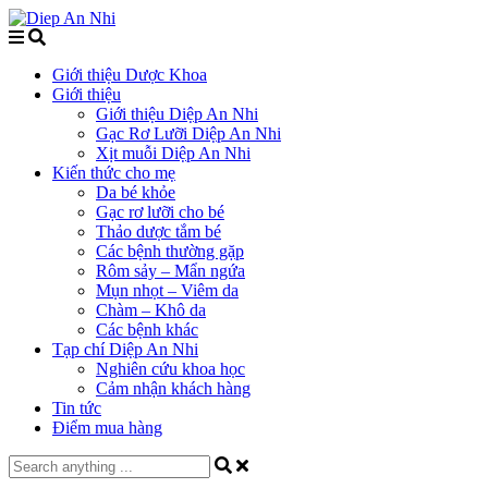
Giới thiệu Dược Khoa
Giới thiệu
Giới thiệu Diệp An Nhi
Gạc Rơ Lưỡi Diệp An Nhi
Xịt muỗi Diệp An Nhi
Kiến thức cho mẹ
Da bé khỏe
Gạc rơ lưỡi cho bé
Thảo dược tắm bé
Các bệnh thường gặp
Rôm sảy – Mẩn ngứa
Mụn nhọt – Viêm da
Chàm – Khô da
Các bệnh khác
Tạp chí Diệp An Nhi
Nghiên cứu khoa học
Cảm nhận khách hàng
Tin tức
Điểm mua hàng