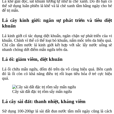
Lá khế giải độc, sát khuẩn tương tự như lá chè xanh. Do đó bạn có
thể sử dụng luân phiên lá khế và lá chè xanh tắm hằng ngày cho bé
để trị mẩn.
Lá cây kinh giới: ngăn sự phát triển và tiêu diệt
khuẩn
Lá kinh giới có tác dụng diệt khuẩn, ngăn chặn sự phát triển của vi
khuẩn. Chính vì thế có thể loại bỏ khuẩn, nấm mốc trên da hiệu quả.
Chỉ cần tắm nước lá kinh giới kết hợp với sắc lấy nước uống sẽ
nhanh chóng dứt điểm mẩn ngứa trên da.
Lá ổi: giảm viêm, diệt khuẩn
Lá ổi chữa mẩn ngứa, đốm đỏ trên da vô cùng hiệu quả. Bên cạnh
đó là ổi còn có khả năng điều trị rối loạn tiêu hóa ở trẻ cực hiệu
quả.
Cây sài đất đặc trị rôm sẩy mẩn ngứa
Lá cây sài đất: thanh nhiệt, kháng viêm
Sử dụng 100-200gr lá sài đất đun nước tắm mỗi ngày cũng là cách