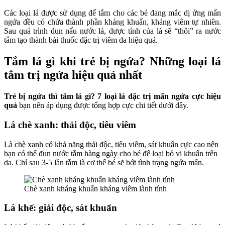
Các loại lá được sử dụng để tắm cho các bé đang mắc dị ứng mẩn
ngứa đều có chứa thành phần kháng khuẩn, kháng viêm tự nhiên.
Sau quá trình đun nấu nước lá, dược tính của lá sẽ “thôi” ra nước
tắm tạo thành bài thuốc đặc trị viêm da hiệu quả.
Tắm lá gì khi trẻ bị ngứa? Những loại lá
tắm trị ngứa hiệu quả nhất
Trẻ bị ngứa thì tắm lá gì
? 7 loại lá đặc trị mẩn ngứa cực hiệu
quả
bạn nên áp dụng được tổng hợp cực chi tiết dưới đây.
Lá chè xanh: thải độc, tiêu viêm
Là chè xanh có khả năng thải độc, tiêu viêm, sát khuẩn cực cao nên
bạn có thể đun nước tắm hàng ngày cho bé để loại bỏ vi khuẩn trên
da. Chỉ sau 3-5 lần tắm là cơ thể bé sẽ bớt tình trạng ngứa mẩn.
Chè xanh kháng khuẩn kháng viêm lành tính
Lá khế: giải độc, sát khuẩn