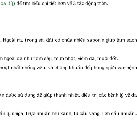
Hoa Kỳ)
để tìm hiểu chi tiết hơn về 3 tác động trên.
. Ngoài ra, trong sài đất có chứa nhiều saponin giúp làm sạch
ệnh ngoài da như rôm sảy, mụn nhọt, viêm da, muỗi đốt…
các hoạt chất chống viêm và chống khuẩn để phòng ngừa các bện
được sử dụng để giúp thanh nhiệt, điều trị các bệnh lý về da
n lỵ shiga, trực khuẩn mủ xanh, tụ cầu vàng, liên cầu khuẩn…