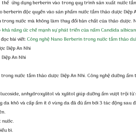
ó thể ứng dụng berberin vào trong quy trình sản xuất nước tắ
no berberin độc quyền vào sản phẩm
nước tắm thảo dược Diệp 
n trong nước mà không làm thay đổi bản chất của thảo dược. 
 khả năng ức chế mạnh sự phát triển của nấm Candida albica
ọc bài viết:
Công nghệ Nano Berberin trong nước tắm thảo dược
 Diệp An Nhi
g trong
nước tắm thảo dược Diệp An Nhi
. Công nghệ dưỡng ẩm t
lglucoside, anhydroxylitol và xylitol giúp dưỡng ẩm vượt trội 
 da khô và cấp ẩm ít ở vùng da đã đủ ẩm bởi 3 tác động sau đ
ên.
t nước.
ểu bì.