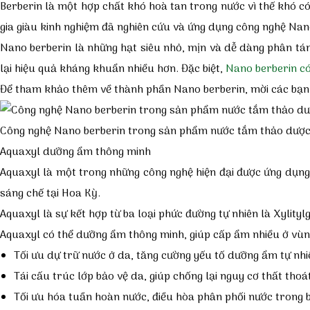
Berberin là một hợp chất khó hoà tan trong nước vì thế khó c
gia giàu kinh nghiệm đã nghiên cứu và ứng dụng công nghệ Na
Nano berberin là những hạt siêu nhỏ, mịn và dễ dàng phân tá
lại hiệu quả kháng khuẩn nhiều hơn. Đặc biệt,
Nano berberin có
Để tham khảo thêm về thành phần Nano berberin, mời các bạn đ
Công nghệ Nano berberin trong sản phẩm nước tắm thảo dược
Aquaxyl dưỡng ẩm thông minh
Aquaxyl là một trong những công nghệ hiện đại được ứng dụn
sáng chế tại Hoa Kỳ.
Aquaxyl là sự kết hợp từ ba loại phức đường tự nhiên là Xylity
Aquaxyl có thể dưỡng ẩm thông minh, giúp cấp ẩm nhiều ở vùng
Tối ưu dự trữ nước ở da, tăng cường yếu tố dưỡng ẩm tự nhi
Tái cấu trúc lớp bảo vệ da, giúp chống lại nguy cơ thất thoá
Tối ưu hóa tuần hoàn nước, điều hòa phân phối nước trong bi