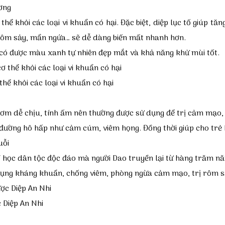
ơng
hể khỏi các loại vi khuẩn có hại. Đặc biệt, diệp lục tố giúp tă
ã, rôm sảy, mẩn ngứa… sẽ dễ dàng biến mất nhanh hơn.
có được màu xanh tự nhiên đẹp mắt và khả năng khử mùi tốt.
hể khỏi các loại vi khuẩn có hại
thơm dễ chịu, tính ấm nên thường được sử dụng để trị cảm mạo,
ường hô hấp như cảm cúm, viêm họng. Đồng thời giúp cho trẻ kh
uỗi
Y học dân tộc độc đáo mà người Dao truyền lại từ hàng trăm n
dụng kháng khuẩn, chống viêm, phòng ngừa cảm mạo, trị rôm s
 Diệp An Nhi