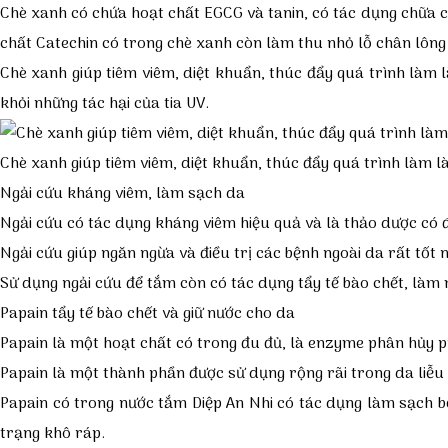
Chè xanh có chứa hoạt chất EGCG và tanin, có tác dụng chữa c
chất Catechin có trong chè xanh còn làm thu nhỏ lỗ chân lông 
Chè xanh giúp tiêm viêm, diệt khuẩn, thúc đẩy quá trình làm l
khỏi những tác hại của tia UV.
Chè xanh giúp tiêm viêm, diệt khuẩn, thúc đẩy quá trình làm l
Ngải cứu kháng viêm, làm sạch da
Ngải cứu có tác dụng kháng viêm hiệu quả và là thảo dược có 
Ngải cứu giúp ngăn ngừa và điều trị các bệnh ngoài da rất t
Sử dụng ngải cứu để tắm còn có tác dụng tẩy tế bào chết, là
Papain tẩy tế bào chết và giữ nước cho da
Papain là một hoạt chất có trong đu đủ, là enzyme phân hủy p
Papain là một thành phần được sử dụng rộng rãi trong da liễu đ
Papain có trong nước tắm Diệp An Nhi có tác dụng làm sạch bề
trạng khô ráp.