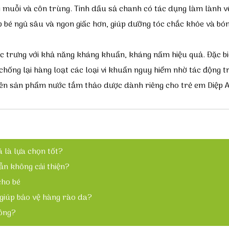
i muỗi và côn trùng. Tinh dầu sả chanh có tác dụng làm lành 
p bé ngủ sâu và ngon giấc hơn, giúp dưỡng tóc chắc khỏe và bó
ặc trưng với khả năng kháng khuẩn, kháng nấm hiệu quả. Đặc b
ể chống lại hàng loạt các loại vi khuẩn nguy hiểm nhờ tác động 
 nên sản phẩm
nước tắm thảo dược dành riêng cho trẻ em Diệp 
 là lựa chọn tốt?
ẫn không cải thiện?
cho bé
 giúp bảo vệ hàng rào da?
hông?