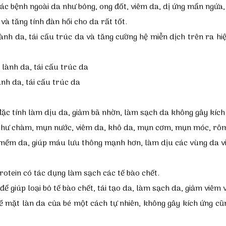
ác bệnh ngoài da như bỏng, ong đốt, viêm da, dị ứng mẩn ngứa
và tăng tính đàn hồi cho da rất tốt.
ành da, tái cấu trúc da và tăng cường hệ miễn dịch trên ra hi
ành da, tái cấu trúc da
đặc tính làm dịu da, giảm bã nhờn, làm sạch da không gây kích
ốt như chàm, mụn nước, viêm da, khô da, mụn cơm, mụn móc, rô
m mềm da, giúp máu lưu thông mạnh hơn, làm dịu các vùng da v
rotein có tác dụng làm sạch các tế bào chết.
ể giúp loại bỏ tế bào chết, tái tạo da, làm sạch da, giảm viêm 
 mặt làn da của bé một cách tự nhiên, không gây kích ứng cũn