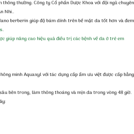
m thông thường. Công ty Cổ phần Dược Khoa với đội ngũ chuyên
An Nhi
..
Nano berberin giúp độ bám dính trên bề mặt da tốt hơn và đem
ns
.
 giúp nâng cao hiệu quả điều trị các bệnh về da ở trẻ em
hông minh Aquaxyl với tác dụng cấp ẩm ưu việt được cấp bằn
từ sâu bên trong, làm thông thoáng và mịn da trong vòng 48 giờ.
ây: