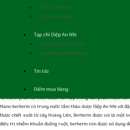
Kim ngân
Chàm – Khô da
Chè xanh
Các bệnh khác
Ngải cứu
Papain
Tạp chí Diệp An Nhi
Diệp lục tố (Chlorophyll)
Nghiên cứu khoa học
Tinh dầu tràm gió
Cảm nhận khách hàng
Tinh dầu màng tang
Tinh dầu sả chanh
Tin tức
Tinh dầu mùi
Điểm mua hàng
12 thành phần tự nhiên được kết hợp trong sản phẩm nước tắm
Nano berberin có trong nước tắm thảo dược Diệp An Nhi với đ
Được chiết xuất từ cây Hoàng Liên, Berberin được coi là một 
điều trị nhiễm khuẩn đường ruột, berberin còn được sử dụng để