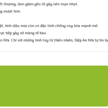
vết thương, làm giảm yếu tố gây nên mụn nhọt.
ng mượt hơn.
iệt, tinh dầu mùi còn có đặc tính chống oxy hóa mạnh mẽ.
trực tiếp gây vỡ màng tế bào.
An Nhi
. Chỉ với những tinh túy từ thiên nhiên, Diệp An Nhi tự tin l