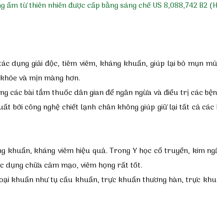
ẩm từ thiên nhiên được cấp bằng sáng chế US 8,088,742 B2 (
tác dụng giải độc, tiêm viêm, kháng khuẩn, giúp lại bỏ mụn mủ
a khỏe và mịn màng hơn.
ong các bài tắm thuốc dân gian để ngăn ngừa và điều trị các b
xuất bởi công nghệ chiết lạnh chân không giúp giữ lại tất cả 
khuẩn, kháng viêm hiệu quả. Trong Y học cổ truyền, kim ngân 
ác dụng chữa cảm mạo, viêm họng rất tốt.
oại khuẩn như tụ cầu khuẩn, trực khuẩn thương hàn, trực khuẩ