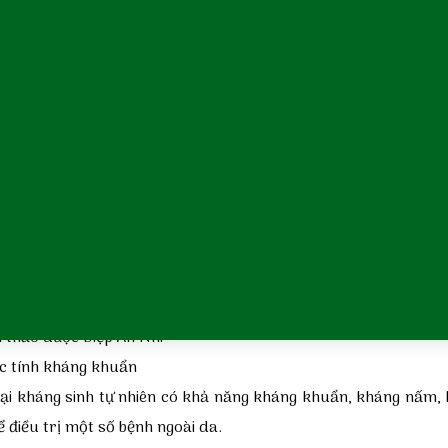
Kháng khuẩn, kháng viêm
Diệt khuẩn, tiêu viêm
Kháng viêm, làm sạch da
Tẩy tế bào chết, giữ nước cho da
Kháng khuẩn, làm lành da bị tổn thương
Phòng ngừa cảm mạo, ho gió
Kháng khuẩn, ngừa cảm mạo, xua đuổi muỗi
Xua đuổi côn trùng, mùi thơm dễ chịu
Kháng nấm, kháng khuẩn
 thảo dược Diệp An Nhi
ặc tính kháng khuẩn
loại kháng sinh tự nhiên có khả năng kháng khuẩn, kháng nấm,
 điều trị một số bệnh ngoài da.