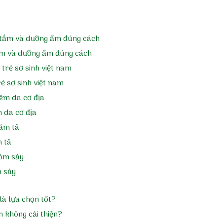
tắm và dưỡng ẩm đúng cách
ẻ sơ sinh việt nam
m da cơ địa
m tã
m sảy
là lựa chọn tốt?
n không cải thiện?