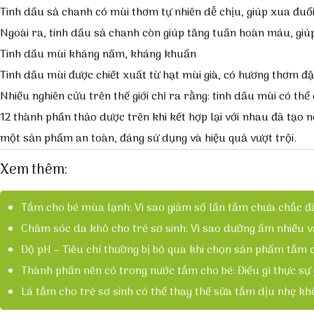
Tinh dầu sả chanh có mùi thơm tự nhiên dễ chịu, giúp xua đuổ
Ngoài ra, tinh dầu sả chanh còn giúp tăng tuần hoàn máu, giú
Tinh dầu mùi kháng nấm, kháng khuẩn
Tinh dầu mùi được chiết xuất từ hạt mùi già, có hương thơm đ
Nhiều nghiên cứu trên thế giới chỉ ra rằng: tinh dầu mùi có th
12 thành phần thảo dược trên khi kết hợp lại với nhau đã tạo
một sản phẩm an toàn, đáng sử dụng và hiệu quả vượt trội.
Xem thêm:
Tắm cho bé mùa lạnh: Vì sao giảm số lần tắm chưa chắc đã
Chăm sóc da khô cho trẻ sơ sinh: Vì sao dưỡng ẩm nhiều v
Độ pH – Tiêu chí thường bị bỏ qua khi chọn sản phẩm tắm 
Thành phần nên có trong nước tắm cho bé: Điều gì thực sự
Lá tắm cho trẻ sơ sinh có thể thay thế sữa tắm dịu nhẹ k