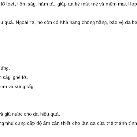
, lở loét, rôm sảy, hăm tã… giúp da bé mát mẻ và mềm mại. Hợp
ệu quả. Ngoài ra, nó còn có khả năng chống nắng, bảo vệ da bé
 ứng.
m sảy, ghẻ lở…
iêm và sưng tấy.
và giữ nước cho da hiệu quả.
g như cung cấp độ ẩm cần thiết cho làn da của trẻ tránh tình