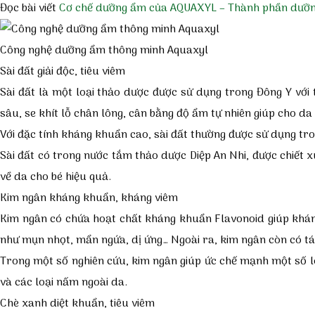
Đọc bài viết
Cơ chế dưỡng ẩm của AQUAXYL – Thành phần dưỡng 
Công nghệ dưỡng ẩm thông minh Aquaxyl
Sài đất giải độc, tiêu viêm
Sài đất là một loại thảo dược được sử dụng trong Đông Y với 
sâu, se khít lỗ chân lông, cân bằng độ ẩm tự nhiên giúp cho d
Với đặc tính kháng khuẩn cao, sài đất thường được sử dụng tr
Sài đất có trong
nước tắm thảo dược Diệp An Nhi
, được chiết 
về da cho bé hiệu quả.
Kim ngân kháng khuẩn, kháng viêm
Kim ngân có chứa hoạt chất kháng khuẩn Flavonoid giúp kháng 
như mụn nhọt, mẩn ngứa, dị ứng… Ngoài ra, kim ngân còn có t
Trong một số nghiên cứu, kim ngân giúp ức chế mạnh một số l
và các loại nấm ngoài da.
Chè xanh diệt khuẩn, tiêu viêm