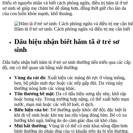
Hiểu rõ nguyên nhân và biết cách phòng ngừa, điều trị hăm tã ở trẻ
sơ sinh sẽ giúp mẹ chăm bé dễ dàng hơn, đồng thời giữ cho làn da
của con luôn khỏe mạnh, khô thoáng.
Hăm tã ở trẻ sơ sinh: Cách phòng ngừa và điều trị mẹ cần biết
Dấu hiệu nhận biết hăm tã ở trẻ sơ
sinh
Dấu hiệu nhận biết hăm tã ở trẻ sơ sinh thường tiến triển qua các cấp
độ, mẹ có thể quan sát bằng mắt thường:
Vùng da rát đỏ
: Xuất hiện các mảng đỏ rực ở vùng mông,
bẹn, bộ phận sinh dục hoặc các nếp gấp đùi. Da vùng này
thường nóng hơn các vùng khác.
Tổn thương bề mặt
: Da có dấu hiệu sưng tấy nhẹ, khô ráp
hoặc bong vảy. Trong trường hợp nặng, có thể xuất hiện mụn
nước, mụn mủ hoặc các vết lở loét, rỉ dịch.
Biểu hiện của bé
: Trẻ thường quấy khóc dữ dội, đặc biệt là
khi đi vệ sinh hoặc khi mẹ lau rửa vùng đóng bỉm. Bé có xu
hướng khó ngủ, biếng ăn do cảm giác đau rát khó chịu.
Mùi bất thường
: Vùng tã có thể có mùi khai nồng đậm hơn
bình thường do phản ứng của vi khuẩn trên da bị tổn thương.