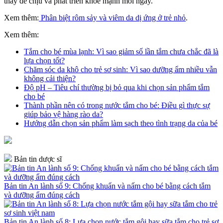
thấy dễ chịu và phát triển khỏe mạnh mỗi ngày.
Xem thêm:
Phân biệt rôm sảy và viêm da dị ứng ở trẻ nhỏ
.
Xem thêm:
Tắm cho bé mùa lạnh: Vì sao giảm số lần tắm chưa chắc đã là
lựa chọn tốt?
Chăm sóc da khô cho trẻ sơ sinh: Vì sao dưỡng ẩm nhiều vẫn
không cải thiện?
Độ pH – Tiêu chí thường bị bỏ qua khi chọn sản phẩm tắm
cho bé
Thành phần nên có trong nước tắm cho bé: Điều gì thực sự
giúp bảo vệ hàng rào da?
Hướng dẫn chọn sản phẩm làm sạch theo tình trạng da của bé
Bản tin dược sĩ
Bản tin An lành số 9: Chống khuẩn và nấm cho bé bằng cách tắm
và dưỡng ẩm đúng cách
Bản tin An lành số 8: Lựa chọn nước tắm gội hay sữa tắm cho trẻ sơ