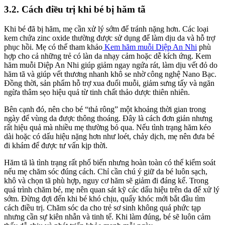
3.2. Cách điều trị khi bé bị hăm tã
Khi bé đã bị hăm, mẹ cần xử lý sớm để tránh nặng hơn. Các loại
kem chứa zinc oxide thường được sử dụng để làm dịu da và hỗ trợ
phục hồi. Mẹ có thể tham khảo
Kem hăm muỗi Diệp An Nhi
phù
hợp cho cả những trẻ có làn da nhạy cảm hoặc dễ kích ứng.
Kem
hăm muỗi Diệp An Nhi giúp giảm ngay ngứa rát, làm dịu vết đỏ do
hăm tã và giúp vết thương nhanh khô se nhờ công nghệ Nano Bạc.
Đồng thời, sản phẩm hỗ trợ xua đuổi muỗi, giảm sưng tấy và ngăn
ngừa thâm sẹo hiệu quả từ tinh chất thảo dược thiên nhiên.
Bên cạnh đó, nên cho bé “thả rông” một khoảng thời gian trong
ngày để vùng da được thông thoáng. Đây là cách đơn giản nhưng
rất hiệu quả mà nhiều mẹ thường bỏ qua. Nếu tình trạng hăm kéo
dài hoặc có dấu hiệu nặng hơn như loét, chảy dịch, mẹ nên đưa bé
đi khám để được tư vấn kịp thời.
Hăm tã là tình trạng rất phổ biến nhưng hoàn toàn có thể kiểm soát
nếu mẹ chăm sóc đúng cách. Chỉ cần chú ý giữ da bé luôn sạch,
khô và chọn tã phù hợp, nguy cơ hăm sẽ giảm đi đáng kể. Trong
quá trình chăm bé, mẹ nên quan sát kỹ các dấu hiệu trên da để xử lý
sớm. Đừng đợi đến khi bé khó chịu, quấy khóc mới bắt đầu tìm
cách điều trị. Chăm sóc da cho trẻ sơ sinh không quá phức tạp
nhưng cần sự kiên nhẫn và tinh tế. Khi làm đúng, bé sẽ luôn cảm