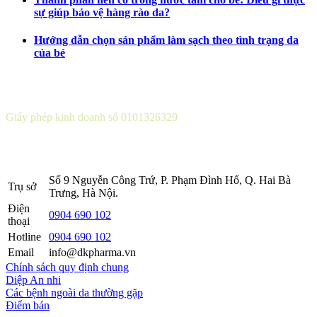
sự giúp bảo vệ hàng rào da?
Hướng dẫn chọn sản phẩm làm sạch theo tình trạng da
của bé
CÔNG TY CỔ PHẦN DƯỢC KHOA
Giấy phép kinh doanh số 0101326329
Sở KH&ĐT thành phố Hà Nội cấp lần 5 ngày 22 tháng 08 năm
2016.
Số 9 Nguyễn Công Trứ, P. Phạm Đình Hổ, Q. Hai Bà
Trụ sở
Trưng, Hà Nội.
Điện
0904 690 102
thoại
Hotline
0904 690 102
Email
info@dkpharma.vn
Chính sách quy định chung
Diệp An nhi
Các bệnh ngoài da thường gặp
Điểm bán