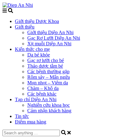
Giới thiệu Dược Khoa
Giới thiệu
Giới thiệu Diệp An Nhi
Gạc Rơ Lưỡi Diệp An Nhi
Xịt muỗi Diệp An Nhi
Kiến thức cho mẹ
Da bé khỏe
Gạc rơ lưỡi cho bé
Thảo dược tắm bé
Các bệnh thường gặp
Rôm sảy – Mẩn ngứa
Mụn nhọt – Viêm da
Chàm – Khô da
Các bệnh khác
Tạp chí Diệp An Nhi
Nghiên cứu khoa học
Cảm nhận khách hàng
Tin tức
Điểm mua hàng