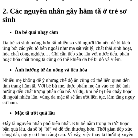
2. Các nguyên nhân gây hăm tã ở trẻ sơ
sinh
Da bé quá nhạy cảm
Da trẻ sơ sinh mỏng hơn rất nhiều so với người lớn nên dễ bị kích
ứng bởi các yếu tố bên ngoài như ma sát vật lý, chất thải sinh hoạt,
hóa chất công nghiệp,… Chỉ cần tiếp xúc lâu với nước tiểu, phân
hoặc hóa chất trong tã cũng có thể khiến da bé bị đỏ và viêm.
Ảnh hưởng từ ăn uống và tiêu hóa
Nhiều mẹ không để ý nhưng chế độ ăn cũng có thể liên quan đến
tình trạng hăm tã. Với bé bú mẹ, thực phẩm mẹ ăn vào có thể ảnh
hưởng đến chất lượng phân của bé. Ví dụ, khi bé bị tiêu chảy hoặc
đi ngoài nhiều lần, vùng da mặc tã sẽ ẩm ướt liên tục, làm tăng nguy
cơ hăm.
Mặc tã ướt quá lâu
Đây là nguyên nhân phổ biến nhất. Khi bé nằm trong tã ướt hoặc
bẩn quá lâu, da sẽ bị “bí” và dễ tổn thương hơn. Thời gian tiếp xúc
càng dài, nguy cơ hăm càng cao. Vì vậy, việc thay tã thường xuyên