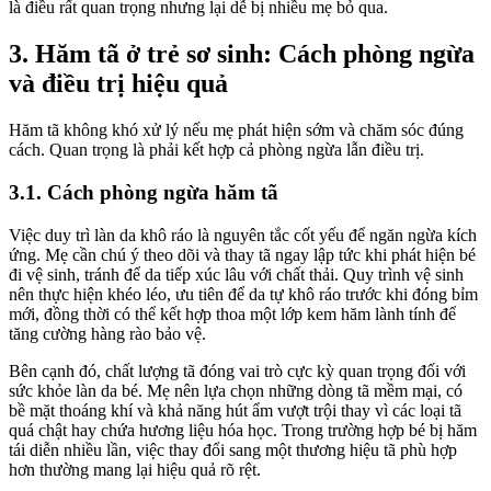
là điều rất quan trọng nhưng lại dễ bị nhiều mẹ bỏ qua.
3. Hăm tã ở trẻ sơ sinh: Cách phòng ngừa
và điều trị hiệu quả
Hăm tã không khó xử lý nếu mẹ phát hiện sớm và chăm sóc đúng
cách. Quan trọng là phải kết hợp cả phòng ngừa lẫn điều trị.
3.1. Cách phòng ngừa hăm tã
Việc duy trì làn da khô ráo là nguyên tắc cốt yếu để ngăn ngừa kích
ứng. Mẹ cần chú ý theo dõi và thay tã ngay lập tức khi phát hiện bé
đi vệ sinh, tránh để da tiếp xúc lâu với chất thải. Quy trình vệ sinh
nên thực hiện khéo léo, ưu tiên để da tự khô ráo trước khi đóng bỉm
mới, đồng thời có thể kết hợp thoa một lớp kem hăm lành tính để
tăng cường hàng rào bảo vệ.
Bên cạnh đó, chất lượng tã đóng vai trò cực kỳ quan trọng đối với
sức khỏe làn da bé. Mẹ nên lựa chọn những dòng tã mềm mại, có
bề mặt thoáng khí và khả năng hút ẩm vượt trội thay vì các loại tã
quá chật hay chứa hương liệu hóa học. Trong trường hợp bé bị hăm
tái diễn nhiều lần, việc thay đổi sang một thương hiệu tã phù hợp
hơn thường mang lại hiệu quả rõ rệt.