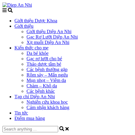
Giới thiệu Dược Khoa
Giới thiệu
Giới thiệu Diệp An Nhi
Gạc Rơ Lưỡi Diệp An Nhi
Xịt muỗi Diệp An Nhi
Kiến thức cho mẹ
Da bé khỏe
Gạc rơ lưỡi cho bé
Thảo dược tắm bé
Các bệnh thường gặp
Rôm sảy – Mẩn ngứa
Mụn nhọt – Viêm da
Chàm – Khô da
Các bệnh khác
Tạp chí Diệp An Nhi
Nghiên cứu khoa học
Cảm nhận khách hàng
Tin tức
Điểm mua hàng