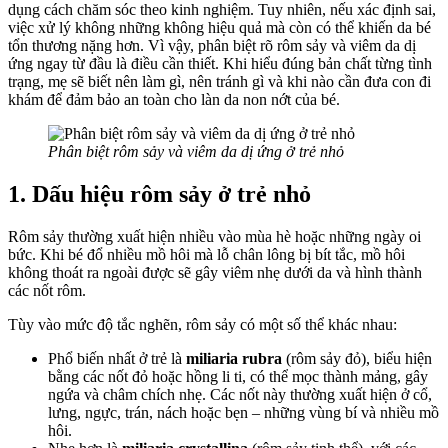
dụng cách chăm sóc theo kinh nghiệm. Tuy nhiên, nếu xác định sai,
việc xử lý không những không hiệu quả mà còn có thể khiến da bé
tổn thương nặng hơn. Vì vậy, phân biệt rõ rôm sảy và viêm da dị
ứng ngay từ đầu là điều cần thiết. Khi hiểu đúng bản chất từng tình
trạng, mẹ sẽ biết nên làm gì, nên tránh gì và khi nào cần đưa con đi
khám để đảm bảo an toàn cho làn da non nớt của bé.
Phân biệt rôm sảy và viêm da dị ứng ở trẻ nhỏ
1. Dấu hiệu rôm sảy ở trẻ nhỏ
Rôm sảy thường xuất hiện nhiều vào mùa hè hoặc những ngày oi
bức. Khi bé đổ nhiều mồ hôi mà lỗ chân lông bị bít tắc, mồ hôi
không thoát ra ngoài được sẽ gây viêm nhẹ dưới da và hình thành
các nốt rôm.
Tùy vào mức độ tắc nghẽn, rôm sảy có một số thể khác nhau:
Phổ biến nhất ở trẻ là
miliaria rubra
(rôm sảy đỏ), biểu hiện
bằng các nốt đỏ hoặc hồng li ti, có thể mọc thành mảng, gây
ngứa và châm chích nhẹ. Các nốt này thường xuất hiện ở cổ,
lưng, ngực, trán, nách hoặc bẹn – những vùng bí và nhiều mồ
hôi.