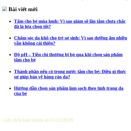
Bài viết mới
Tắm cho bé mùa lạnh: Vì sao giảm số lần tắm chưa chắc
đã là lựa chọn tốt?
Chăm sóc da khô cho trẻ sơ sinh: Vì sao dưỡng ẩm nhiều
vẫn không cải thiện?
Độ pH – Tiêu chí thường bị bỏ qua khi chọn sản phẩm
tắm cho bé
Thành phần nên có trong nước tắm cho bé: Điều gì thực
sự giúp bảo vệ hàng rào da?
Hướng dẫn chọn sản phẩm làm sạch theo tình trạng da
của bé
CÔNG TY CỔ PHẦN DƯỢC KHOA
Giấy phép kinh doanh số 0101326329
Sở KH&ĐT thành phố Hà Nội cấp lần 5 ngày 22 tháng 08 năm