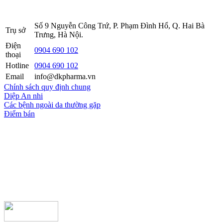
2016.
Số 9 Nguyễn Công Trứ, P. Phạm Đình Hổ, Q. Hai Bà
Trụ sở
Trưng, Hà Nội.
Điện
0904 690 102
thoại
Hotline
0904 690 102
Email
info@dkpharma.vn
Chính sách quy định chung
Diệp An nhi
Các bệnh ngoài da thường gặp
Điểm bán