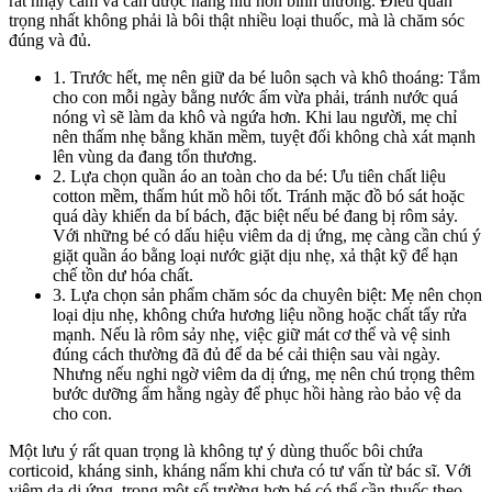
rất nhạy cảm và cần được nâng niu hơn bình thường. Điều quan
trọng nhất không phải là bôi thật nhiều loại thuốc, mà là chăm sóc
đúng và đủ.
1. Trước hết, mẹ nên giữ da bé luôn sạch và khô thoáng: Tắm
cho con mỗi ngày bằng nước ấm vừa phải, tránh nước quá
nóng vì sẽ làm da khô và ngứa hơn. Khi lau người, mẹ chỉ
nên thấm nhẹ bằng khăn mềm, tuyệt đối không chà xát mạnh
lên vùng da đang tổn thương.
2. Lựa chọn quần áo an toàn cho da bé: Ưu tiên chất liệu
cotton mềm, thấm hút mồ hôi tốt. Tránh mặc đồ bó sát hoặc
quá dày khiến da bí bách, đặc biệt nếu bé đang bị rôm sảy.
Với những bé có dấu hiệu viêm da dị ứng, mẹ càng cần chú ý
giặt quần áo bằng loại nước giặt dịu nhẹ, xả thật kỹ để hạn
chế tồn dư hóa chất.
3. Lựa chọn sản phẩm chăm sóc da chuyên biệt: Mẹ nên chọn
loại dịu nhẹ, không chứa hương liệu nồng hoặc chất tẩy rửa
mạnh. Nếu là rôm sảy nhẹ, việc giữ mát cơ thể và vệ sinh
đúng cách thường đã đủ để da bé cải thiện sau vài ngày.
Nhưng nếu nghi ngờ viêm da dị ứng, mẹ nên chú trọng thêm
bước dưỡng ẩm hằng ngày để phục hồi hàng rào bảo vệ da
cho con.
Một lưu ý rất quan trọng là không tự ý dùng thuốc bôi chứa
corticoid, kháng sinh, kháng nấm khi chưa có tư vấn từ bác sĩ. Với
viêm da dị ứng, trong một số trường hợp bé có thể cần thuốc theo