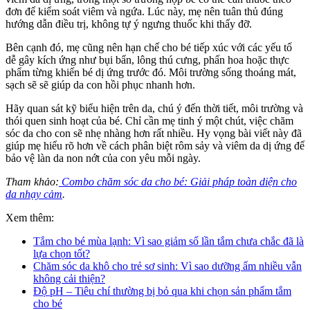
đơn để kiểm soát viêm và ngứa. Lúc này, mẹ nên tuân thủ đúng
hướng dẫn điều trị, không tự ý ngưng thuốc khi thấy đỡ.
Bên cạnh đó, mẹ cũng nên hạn chế cho bé tiếp xúc với các yếu tố
dễ gây kích ứng như bụi bẩn, lông thú cưng, phấn hoa hoặc thực
phẩm từng khiến bé dị ứng trước đó. Môi trường sống thoáng mát,
sạch sẽ sẽ giúp da con hồi phục nhanh hơn.
Hãy quan sát kỹ biểu hiện trên da, chú ý đến thời tiết, môi trường và
thói quen sinh hoạt của bé. Chỉ cần mẹ tinh ý một chút, việc chăm
sóc da cho con sẽ nhẹ nhàng hơn rất nhiều. Hy vọng bài viết này đã
giúp mẹ hiểu rõ hơn về cách phân biệt rôm sảy và viêm da dị ứng để
bảo vệ làn da non nớt của con yêu mỗi ngày.
Tham khảo:
Combo chăm sóc da cho bé: Giải pháp toàn diện cho
da nhạy cảm
.
Xem thêm:
Tắm cho bé mùa lạnh: Vì sao giảm số lần tắm chưa chắc đã là
lựa chọn tốt?
Chăm sóc da khô cho trẻ sơ sinh: Vì sao dưỡng ẩm nhiều vẫn
không cải thiện?
Độ pH – Tiêu chí thường bị bỏ qua khi chọn sản phẩm tắm
cho bé