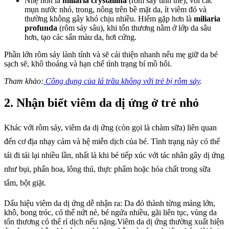
Nhẹ hơn là
miliaria crystallina
(rôm sảy tinh thể), với các
mụn nước nhỏ, trong, nông trên bề mặt da, ít viêm đỏ và
thường không gây khó chịu nhiều. Hiếm gặp hơn là
miliaria
profunda
(rôm sảy sâu), khi tổn thương nằm ở lớp da sâu
hơn, tạo các sẩn màu da, hơi cứng.
Phần lớn rôm sảy lành tính và sẽ cải thiện nhanh nếu mẹ giữ da bé
sạch sẽ, khô thoáng và hạn chế tình trạng bí mồ hôi.
Tham khảo:
Công dụng của lá trầu không với trẻ bị rôm sảy
.
2. Nhận biết viêm da dị ứng ở trẻ nhỏ
Khác với rôm sảy, viêm da dị ứng (còn gọi là chàm sữa) liên quan
đến cơ địa nhạy cảm và hệ miễn dịch của bé. Tình trạng này có thể
tái đi tái lại nhiều lần, nhất là khi bé tiếp xúc với tác nhân gây dị ứng
như bụi, phấn hoa, lông thú, thực phẩm hoặc hóa chất trong sữa
tắm, bột giặt.
Dấu hiệu viêm da dị ứng dễ nhận ra: Da đỏ thành từng mảng lớn,
khô, bong tróc, có thể nứt nẻ, bé ngứa nhiều, gãi liên tục, vùng da
tổn thương có thể rỉ dịch nếu nặng.Viêm da dị ứng thường xuất hiện