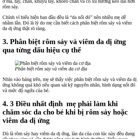
ở má, tay, chân, khuỷu tay, khoeo chân và có xu hướng kéo dài hơn
rôm sảy.
Chính vì biểu hiện ban đầu đều là “da nổi đỏ” nên nhiều mẹ dễ
nhầm lẫn. Đó là lý do mẹ cần biết cách phân biệt rôm sảy và viêm
da dị ứng thật rõ ràng.
3. Phân biệt rôm sảy và viêm da dị ứng
qua từng dấu hiệu cụ thể
Phân biệt rôm sảy và viêm da cơ địa
Nhìn vào bảng trên, mẹ sẽ thấy việc phân biệt rôm sảy và viêm da dị
ứng không quá khó nếu quan sát kỹ nguyên nhân, hình dạng nốt đỏ
và mức độ ngứa của bé.
4. 3 Điều nhất định mẹ phải làm khi
chăm sóc da cho bé khi bị rôm sảy hoặc
viêm da dị ứng
Dù là rôm sảy hay viêm da dị ứng, làn da của con lúc này đều đang