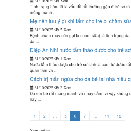
31/10/2025
Xem
Tình trạng hăm tã là vấn đề rất thường gặp ở trẻ sơ si
mỏng manh ...
Mẹ nên lưu ý gì khi tắm cho trẻ bị chàm sữ
31/10/2025
5 Xem
Bệnh chàm (hay còn gọi là chàm sữa) là tình trạng da k
da ...
Diệp An Nhi nước tắm thảo dược cho trẻ sơ
31/10/2025
1 Xem
Nước tắm thảo dược cho trẻ sơ sinh là cụm từ được rấ
quan tâm và ...
Cách trị mẩn ngứa cho da bé tại nhà hiệu 
31/10/2025
2 Xem
Da em bé rất mỏng manh và nhạy cảm, vì vậy không có
hay ...
1
2
…
5
6
7
…
11
12
Xem thêm: