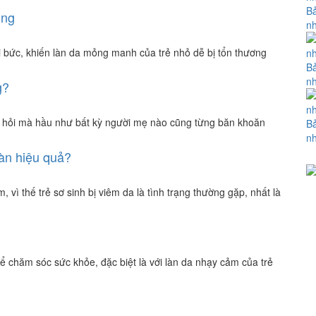
Bả
óng
nh
i bức, khiến làn da mỏng manh của trẻ nhỏ dễ bị tổn thương
Bả
nh
g?
u hỏi mà hầu như bất kỳ người mẹ nào cũng từng băn khoăn
Bả
nh
oàn hiệu quả?
vì thế trẻ sơ sinh bị viêm da là tình trạng thường gặp, nhất là
để chăm sóc sức khỏe, đặc biệt là với làn da nhạy cảm của trẻ