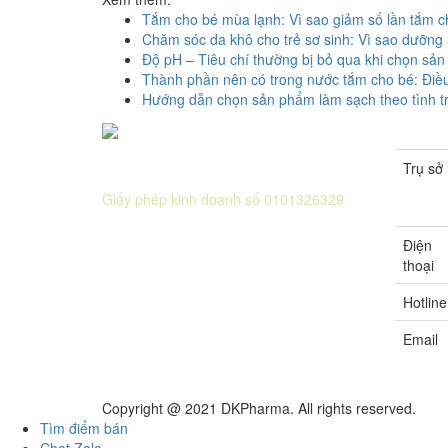
Tắm cho bé mùa lạnh: Vì sao giảm số lần tắm ch
Chăm sóc da khô cho trẻ sơ sinh: Vì sao dưỡng
Độ pH – Tiêu chí thường bị bỏ qua khi chọn sả
Thành phần nên có trong nước tắm cho bé: Điều
Hướng dẫn chọn sản phẩm làm sạch theo tình t
Trụ sở
CÔNG TY CỔ PHẦN DƯỢC KHOA
Giấy phép kinh doanh số 0101326329
Sở KH&ĐT thành phố Hà Nội cấp lần 5
Điện
ngày 22 tháng 08 năm 2016.
thoại
Hotline
Email
Copyright @ 2021 DKPharma. All rights reserved.
Tìm điểm bán
Chat Zalo