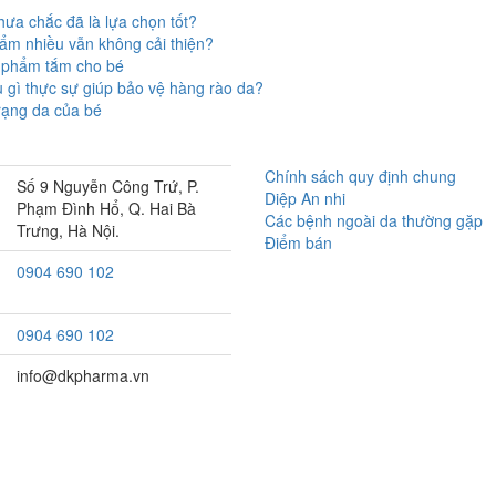
ưa chắc đã là lựa chọn tốt?
 ẩm nhiều vẫn không cải thiện?
n phẩm tắm cho bé
 gì thực sự giúp bảo vệ hàng rào da?
rạng da của bé
Chính sách quy định chung
Số 9 Nguyễn Công Trứ, P.
Diệp An nhi
Phạm Đình Hổ, Q. Hai Bà
Các bệnh ngoài da thường gặp
Trưng, Hà Nội.
Điểm bán
0904 690 102
0904 690 102
info@dkpharma.vn