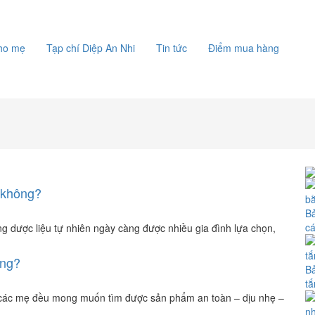
cho mẹ
Tạp chí Diệp An Nhi
Tin tức
Điểm mua hàng
 không?
Bả
c
dược liệu tự nhiên ngày càng được nhiều gia đình lựa chọn,
ông?
Bả
tắ
ết các mẹ đều mong muốn tìm được sản phẩm an toàn – dịu nhẹ –