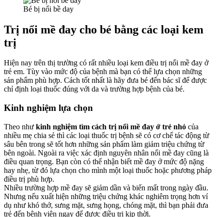
Bé bị nổi bề day
Trị nổi mề đay cho bé bằng các loại kem
trị
Hiện nay trên thị trường có rất nhiều loại kem
điều trị nổi mề đay ở
trẻ em
. Tùy vào mức độ của bệnh mà bạn có thể lựa chọn những
sản phẩm phù hợp. Cách tốt nhất là hãy đưa bé đến bác sĩ để được
chỉ định loại thuốc đúng với da và trường hợp bệnh của bé.
Kinh nghiệm lựa chọn
Theo như
kinh nghiệm tìm
cách trị nổi mề đay ở trẻ nhỏ
của
nhiều mẹ chia sẻ thì các loại thuốc trị bệnh sẽ có cơ chế tác động từ
sâu bên trong sẽ tốt hơn những sản phẩm làm giảm triệu chứng từ
bên ngoài. Ngoài ra việc xác định nguyên nhân nổi mề đay cũng là
điều quan trọng. Bạn còn có thể nhận biết mề đay ở mức độ nặng
hay nhẹ, từ đó lựa chọn cho mình một loại thuốc hoặc phương pháp
điều trị phù hợp.
Nhiều trường hợp mề đay sẽ giảm dần và biến mất trong ngày đầu.
Nhưng nếu xuất hiện những triệu chứng khác nghiêm trọng hơn ví
dụ như khó thở, sưng mặt, sưng họng, chóng mặt, thì bạn phải đưa
trẻ đến bệnh viện ngay để được điều trị kịp thời.