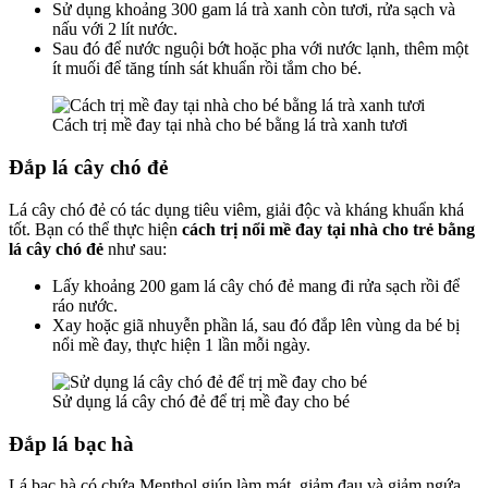
Sử dụng khoảng 300 gam lá trà xanh còn tươi, rửa sạch và
nấu với 2 lít nước.
Sau đó để nước nguội bớt hoặc pha với nước lạnh, thêm một
ít muối để tăng tính sát khuẩn rồi tắm cho bé.
Cách trị mề đay tại nhà cho bé bằng lá trà xanh tươi
Đắp lá cây chó đẻ
Lá cây chó đẻ có tác dụng tiêu viêm, giải độc và kháng khuẩn khá
tốt. Bạn có thể thực hiện
cách trị nổi mề đay tại nhà cho trẻ
bằng
lá cây chó đẻ
như sau:
Lấy khoảng 200 gam lá cây chó đẻ mang đi rửa sạch rồi để
ráo nước.
Xay hoặc giã nhuyễn phần lá, sau đó đắp lên vùng da bé bị
nổi mề đay, thực hiện 1 lần mỗi ngày.
Sử dụng lá cây chó đẻ để trị mề đay cho bé
Đắp lá bạc hà
Lá bạc hà có chứa Menthol giúp làm mát, giảm đau và giảm ngứa