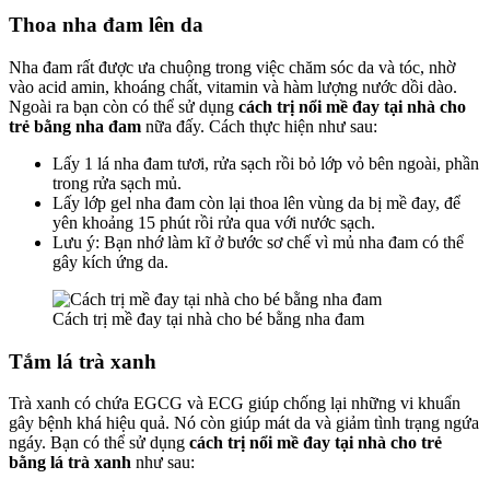
Thoa nha đam lên da
Nha đam rất được ưa chuộng trong việc chăm sóc da và tóc, nhờ
vào acid amin, khoáng chất, vitamin và hàm lượng nước dồi dào.
Ngoài ra bạn còn có thể sử dụng
cách trị nổi mề đay tại nhà cho
trẻ
bằng nha đam
nữa đấy. Cách thực hiện như sau:
Lấy 1 lá nha đam tươi, rửa sạch rồi bỏ lớp vỏ bên ngoài, phần
trong rửa sạch mủ.
Lấy lớp gel nha đam còn lại thoa lên vùng da bị mề đay, để
yên khoảng 15 phút rồi rửa qua với nước sạch.
Lưu ý: Bạn nhớ làm kĩ ở bước sơ chế vì mủ nha đam có thể
gây kích ứng da.
Cách trị mề đay tại nhà cho bé bằng nha đam
Tắm lá trà xanh
Trà xanh có chứa EGCG và ECG giúp chống lại những vi khuẩn
gây bệnh khá hiệu quả. Nó còn giúp mát da và giảm tình trạng ngứa
ngáy. Bạn có thể sử dụng
cách trị nổi mề đay tại nhà cho trẻ
bằng lá trà xanh
như sau: