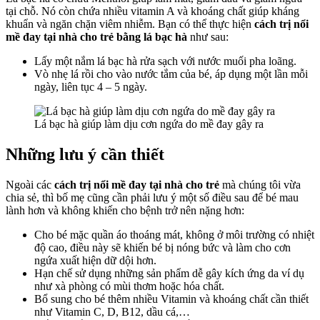
tại chỗ. Nó còn chứa nhiều vitamin A và khoáng chất giúp kháng
khuẩn và ngăn chặn viêm nhiễm. Bạn có thể thực hiện
cách trị nổi
mề đay tại nhà cho trẻ
bằng lá bạc hà
như sau:
Lấy một nắm lá bạc hà rửa sạch với nước muối pha loãng.
Vò nhẹ lá rồi cho vào nước tắm của bé, áp dụng một lần mỗi
ngày, liên tục 4 – 5 ngày.
Lá bạc hà giúp làm dịu cơn ngứa do mề đay gây ra
Những lưu ý cần thiết
Ngoài các
cách trị nổi mề đay tại nhà cho trẻ
mà chúng tôi vừa
chia sẻ, thì bố mẹ cũng cần phải lưu ý một số điều sau để bé mau
lành hơn và không khiến cho bệnh trở nên nặng hơn:
Cho bé mặc quần áo thoáng mát, không ở môi trường có nhiệt
độ cao, điều này sẽ khiến bé bị nóng bức và làm cho cơn
ngứa xuất hiện dữ dội hơn.
Hạn chế sử dụng những sản phẩm dễ gây kích ứng da ví dụ
như xà phòng có mùi thơm hoặc hóa chất.
Bổ sung cho bé thêm nhiều Vitamin và khoáng chất cần thiết
như Vitamin C, D, B12, dầu cá,…