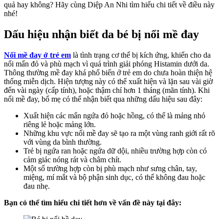
quả hay không? Hãy cùng Diệp An Nhi tìm hiểu chi tiết về điều này
nhé!
Dấu hiệu nhận biết da bé bị nổi mề đay
Nổi mề đay ở trẻ em
là tình trạng cơ thể bị kích ứng, khiến cho da
nổi mẩn đỏ và phù mạch vì quá trình giải phóng Histamin dưới da.
Thông thường mề đay khá phổ biến ở trẻ em do chưa hoàn thiện hệ
thống miễn dịch. Hiện tượng này có thể xuất hiện và lặn sau vài giờ
đến vài ngày (cấp tính), hoặc thậm chí hơn 1 tháng (mãn tính). Khi
nổi mề đay, bố mẹ có thể nhận biết qua những dấu hiệu sau đây:
Xuất hiện các mẩn ngứa đỏ hoặc hồng, có thể là mảng nhỏ
riêng lẻ hoặc mảng lớn.
Những khu vực nổi mề đay sẽ tạo ra một vùng ranh giới rất rõ
với vùng da bình thường.
Trẻ bị ngứa ran hoặc ngứa dữ dội, nhiều trường hợp còn có
cảm giác nóng rát và châm chít.
Một số trường hợp còn bị phù mạch như sưng chân, tay,
miệng, mí mắt và bộ phận sinh dục, có thể không đau hoặc
đau nhẹ.
Bạn có thể tìm hiểu chi tiết hơn về vấn đề này tại đây: