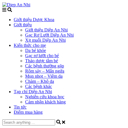
Giới thiệu Dược Khoa
Giới thiệu
Giới thiệu Diệp An Nhi
Gạc Rơ Lưỡi Diệp An Nhi
Xịt muỗi Diệp An Nhi
Kiến thức cho mẹ
Da bé khỏe
Gạc rơ lưỡi cho bé
Thảo dược tắm bé
Các bệnh thường gặp
Rôm sảy – Mẩn ngứa
Mụn nhọt – Viêm da
Chàm – Khô da
Các bệnh khác
Tạp chí Diệp An Nhi
Nghiên cứu khoa học
Cảm nhận khách hàng
Tin tức
Điểm mua hàng