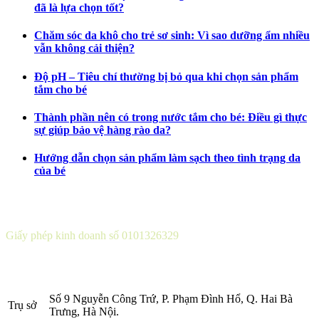
đã là lựa chọn tốt?
Chăm sóc da khô cho trẻ sơ sinh: Vì sao dưỡng ẩm nhiều
vẫn không cải thiện?
Độ pH – Tiêu chí thường bị bỏ qua khi chọn sản phẩm
tắm cho bé
Thành phần nên có trong nước tắm cho bé: Điều gì thực
sự giúp bảo vệ hàng rào da?
Hướng dẫn chọn sản phẩm làm sạch theo tình trạng da
của bé
CÔNG TY CỔ PHẦN DƯỢC KHOA
Giấy phép kinh doanh số 0101326329
Sở KH&ĐT thành phố Hà Nội cấp lần 5 ngày 22 tháng 08 năm
2016.
Số 9 Nguyễn Công Trứ, P. Phạm Đình Hổ, Q. Hai Bà
Trụ sở
Trưng, Hà Nội.