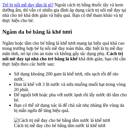
Trẻ bị nổi mề đay tắm lá gì?
Ngoài
cách trị
bằng thuốc tây và kem
dưỡng ẩm, thì vẫn có nhiều gia đình áp dụng cách
trị nổi mề đay tại
nhà cho trẻ
khá đơn giản và hiệu quả. Bạn có thể tham khảo và tự
thực hiện cho bé.
Ngâm da bé bằng lá khế tươi
Ngâm hoặc tắm cho bé bằng lá khế tươi mang lại hiệu quả khá cao
trong trường hợp bé bị nổi mề đay toàn thân, đặc biệt là bị mề đay
mãn tính, nó lại còn an toàn và không gây tác dụng phụ.
Cách trị
nổi mề đay tại nhà cho trẻ
bằng lá khế
khá đơn giản, bạn chỉ cần
thực hiện theo các bước sau:
Sử dụng khoảng 200 gam lá khế tươi, rửa sạch rồi để ráo
nước.
Đun lá khế với 3 lít nước và nửa muỗng muối hạt trong vòng
20 phút.
Để nguội bớt hoặc pha với nước lạnh rồi lấy nước đó tắm cho
bé.
Bạn có thể sử dụng xác lá để chà xát nhẹ nhàng lên vùng da
bị mẩn ngứa để tăng hiệu quả.
Cách trị mề đay cho bé bằng tắm nước lá khế tươi