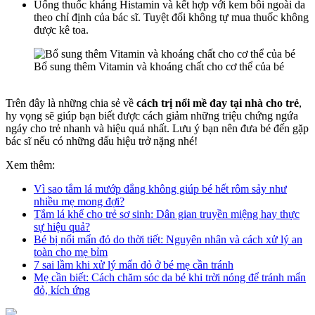
Uống thuốc kháng Histamin và kết hợp với kem bôi ngoài da
theo chỉ định của bác sĩ. Tuyệt đối không tự mua thuốc không
được kê toa.
Bổ sung thêm Vitamin và khoáng chất cho cơ thể của bé
Trên đây là những chia sẻ về
cách trị nổi mề đay tại nhà cho trẻ
,
hy vọng sẽ giúp bạn biết được cách giảm những triệu chứng ngứa
ngáy cho trẻ nhanh và hiệu quả nhất. Lưu ý bạn nên đưa bé đến gặp
bác sĩ nếu có những dấu hiệu trở nặng nhé!
Xem thêm:
Vì sao tắm lá mướp đắng không giúp bé hết rôm sảy như
nhiều mẹ mong đợi?
Tắm lá khế cho trẻ sơ sinh: Dân gian truyền miệng hay thực
sự hiệu quả?
Bé bị nổi mẩn đỏ do thời tiết: Nguyên nhân và cách xử lý an
toàn cho mẹ bỉm
7 sai lầm khi xử lý mẩn đỏ ở bé mẹ cần tránh
Mẹ cần biết: Cách chăm sóc da bé khi trời nóng để tránh mẩn
đỏ, kích ứng