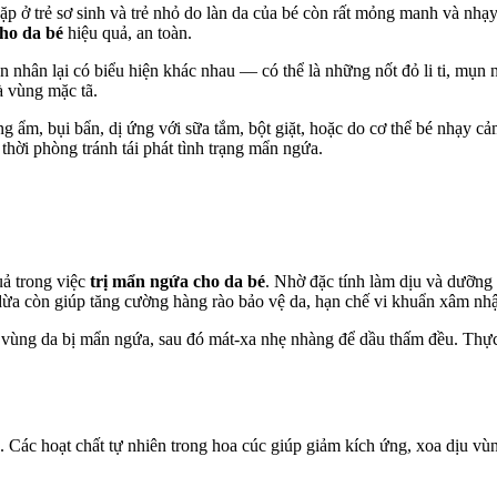
gặp ở trẻ sơ sinh và trẻ nhỏ do làn da của bé còn rất mỏng manh và nh
ho da bé
hiệu quả, an toàn.
n nhân lại có biểu hiện khác nhau — có thể là những nốt đỏ li ti, mụn
à vùng mặc tã.
g ẩm, bụi bẩn, dị ứng với sữa tắm, bột giặt, hoặc do cơ thể bé nhạy c
thời phòng tránh tái phát tình trạng mẩn ngứa.
uả trong việc
trị mẩn ngứa cho da bé
. Nhờ đặc tính làm dịu và dưỡng 
dừa còn giúp tăng cường hàng rào bảo vệ da, hạn chế vi khuẩn xâm nhập
 vùng da bị mẩn ngứa, sau đó mát-xa nhẹ nhàng để dầu thấm đều. Thực
. Các hoạt chất tự nhiên trong hoa cúc giúp giảm kích ứng, xoa dịu vù