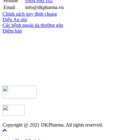
Hotline
0904 690 102
Email
info@dkpharma.vn
Chính sách quy định chung
Diệp An nhi
Các bệnh ngoài da thường gặp
Điểm bán
Copyright @ 2021 DKPharma. All rights reserved.