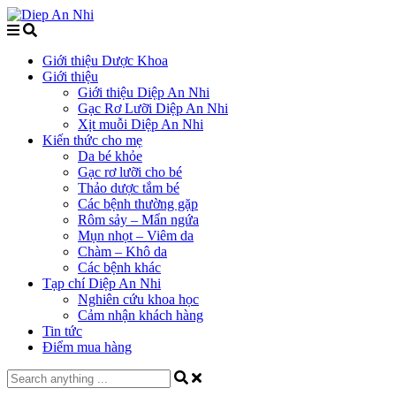
Giới thiệu Dược Khoa
Giới thiệu
Giới thiệu Diệp An Nhi
Gạc Rơ Lưỡi Diệp An Nhi
Xịt muỗi Diệp An Nhi
Kiến thức cho mẹ
Da bé khỏe
Gạc rơ lưỡi cho bé
Thảo dược tắm bé
Các bệnh thường gặp
Rôm sảy – Mẩn ngứa
Mụn nhọt – Viêm da
Chàm – Khô da
Các bệnh khác
Tạp chí Diệp An Nhi
Nghiên cứu khoa học
Cảm nhận khách hàng
Tin tức
Điểm mua hàng