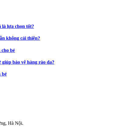
là lựa chọn tốt?
ẫn không cải thiện?
 cho bé
ự giúp bảo vệ hàng rào da?
a bé
.
ng, Hà Nội.