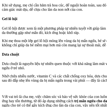
Khi sử dụng, mẹ chỉ cần hãm trà hoa cúc, để nguội hoàn toàn, sau đ
cảm giác mát dịu, dễ chịu cho làn da non nớt của con.
Gel lô hội
Gel lô hội được xem là một phương pháp tự nhiên tuyệt vời giúp làm m
da thường gặp như mẩn đỏ, kích ứng hoặc khô ráp.
Khi mẹ thoa một lớp gel lô hội mỏng lên vùng da bị mẩn ngứa, bé s
không chỉ giúp da bé mềm mại hơn mà còn mang lại sự thoải mái, dễ 
Dưa chuột
Dưa chuột là nguyên liệu tự nhiên quen thuộc với khả năng làm mát v
ngứa ở trẻ nhỏ.
Nhờ chứa nhiều nước, vitamin C và các chất chống oxy hóa, dưa chuộ
sau đó đắp nhẹ lên vùng da bị mẩn ngứa trong vài phút — đây là cách
Với vai trò là cha mẹ, việc chăm sóc và bảo vệ sức khỏe của con luôn
ứng hay tổn thương, từ đó áp dụng những cách
trị mẩn ngứa cho da
ngứa cho trẻ có thể gây kích ứng cho làn da của con, vậy nên tốt nh