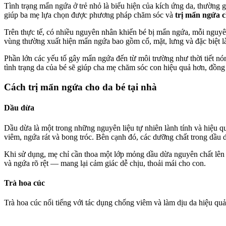
Tình trạng mẩn ngứa ở trẻ nhỏ là biểu hiện của kích ứng da, thường 
giúp ba mẹ lựa chọn được phương pháp chăm sóc và
trị mẩn ngứa c
Trên thực tế, có nhiều nguyên nhân khiến bé bị mẩn ngứa, mỗi nguyê
vùng thường xuất hiện mẩn ngứa bao gồm cổ, mặt, lưng và đặc biệt l
Phần lớn các yếu tố gây mẩn ngứa đến từ môi trường như thời tiết nón
tình trạng da của bé sẽ giúp cha mẹ chăm sóc con hiệu quả hơn, đồng 
Cách trị mẩn ngứa cho da bé tại nhà
Dầu dừa
Dầu dừa là một trong những nguyên liệu tự nhiên lành tính và hiệu q
viêm, ngứa rát và bong tróc. Bên cạnh đó, các dưỡng chất trong dầu 
Khi sử dụng, mẹ chỉ cần thoa một lớp mỏng dầu dừa nguyên chất lên
và ngứa rõ rệt — mang lại cảm giác dễ chịu, thoải mái cho con.
Trà hoa cúc
Trà hoa cúc nổi tiếng với tác dụng chống viêm và làm dịu da hiệu quả