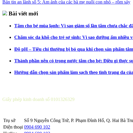
Bản tin an lành số 5: Ám ảnh của các bà mẹ nuôi con nhỏ – rôm sảy
Bài viết mới
Tắm cho bé mùa lạnh: Vì sao giảm số lần tắm chưa chắc đã 
Chăm sóc da khô cho trẻ sơ sinh: Vì sao dưỡng ẩm nhiều v
Độ pH – Tiêu chí thường bị bỏ qua khi chọn sản phẩm tắm
Thành phần nên có trong nước tắm cho bé: Điều gì thực s
Hướng dẫn chọn sản phẩm làm sạch theo tình trạng da củ
CÔNG TY CỔ PHẦN DƯỢC KHOA
Giấy phép kinh doanh số 0101326329
Sở KH&ĐT thành phố Hà Nội cấp lần 5 ngày 22 tháng 08 năm 2016
Trụ sở
Số 9 Nguyễn Công Trứ, P. Phạm Đình Hổ, Q. Hai Bà Trư
Điện thoại
0904 690 102