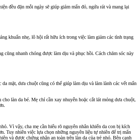
hiện đều đặn mỗi ngày sẽ giúp giảm mẩn đỏ, ngứa rát và mang lại
ng khuẩn nhẹ, lô hội rất hữu ích trong việc làm giảm các tình trạng
ương cũng nhanh chóng được làm dịu và phục hồi. Cách chăm sóc này
 da mặt, dưa chuột cũng có thể giúp làm dịu và làm lành các vết mẩn
 cho làn da bé. Mẹ chỉ cần xay nhuyễn hoặc cắt lát mỏng dưa chuột,
ơn.
 nhỏ. Vì vậy, cha mẹ cần hiểu rõ nguyên nhân khiến da con bị kích
ơn. Tuy nhiên việc lựa chọn những nguyên liệu tự nhiên để trị mẩn
hiên và được chứng nhận an toàn trên làn da của trẻ nhỏ. Bên cạnh