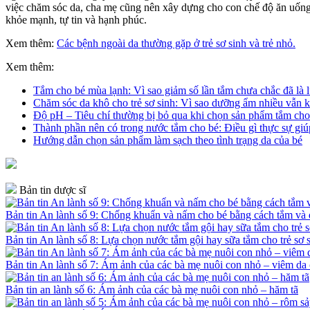
việc chăm sóc da, cha mẹ cũng nên xây dựng cho con chế độ ăn uống 
khỏe mạnh, tự tin và hạnh phúc.
Xem thêm:
Các bệnh ngoài da thường gặp ở trẻ sơ sinh và trẻ nhỏ.
Xem thêm:
Tắm cho bé mùa lạnh: Vì sao giảm số lần tắm chưa chắc đã là l
Chăm sóc da khô cho trẻ sơ sinh: Vì sao dưỡng ẩm nhiều vẫn k
Độ pH – Tiêu chí thường bị bỏ qua khi chọn sản phẩm tắm cho
Thành phần nên có trong nước tắm cho bé: Điều gì thực sự giú
Hướng dẫn chọn sản phẩm làm sạch theo tình trạng da của bé
Bản tin dược sĩ
Bản tin An lành số 9: Chống khuẩn và nấm cho bé bằng cách tắm v
Bản tin An lành số 8: Lựa chọn nước tắm gội hay sữa tắm cho trẻ sơ 
Bản tin An lành số 7: Ám ảnh của các bà mẹ nuôi con nhỏ – viêm da 
Bản tin an lành số 6: Ám ảnh của các bà mẹ nuôi con nhỏ – hăm tã