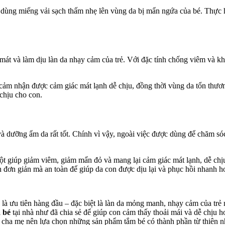
ó dùng miếng vải sạch thấm nhẹ lên vùng da bị mẩn ngứa của bé. Thực 
át và làm dịu làn da nhạy cảm của trẻ. Với đặc tính chống viêm và khá
ẽ cảm nhận được cảm giác mát lạnh dễ chịu, đồng thời vùng da tổn th
chịu cho con.
à dưỡng ẩm da rất tốt. Chính vì vậy, ngoài việc được dùng để chăm sóc
t giúp giảm viêm, giảm mẩn đỏ và mang lại cảm giác mát lạnh, dễ chịu
 đơn giản mà an toàn để giúp da con được dịu lại và phục hồi nhanh h
 là ưu tiên hàng đầu – đặc biệt là làn da mỏng manh, nhạy cảm của trẻ
 bé
tại nhà như đã chia sẻ để giúp con cảm thấy thoải mái và dễ chịu h
ất cha mẹ nên lựa chọn những sản phẩm tắm bé có thành phần từ thiên n