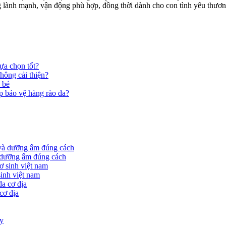
lành mạnh, vận động phù hợp, đồng thời dành cho con tình yêu thương
ựa chọn tốt?
hông cải thiện?
 bé
p bảo vệ hàng rào da?
à dưỡng ẩm đúng cách
sinh việt nam
cơ địa