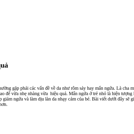
quả
thường gặp phải các vấn đề về da như rôm sảy hay mẩn ngứa. Là cha m
sao để vừa nhẹ nhàng vừa hiệu quả.
Mẩn ngứa ở trẻ nhỏ là hiện tượng
p giảm ngứa và làm dịu làn da nhạy cảm của bé
. Bài viết dưới đây sẽ 
hơn.