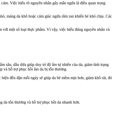
ạy cảm. Việc hiểu rõ nguyên nhân gây mẩn ngứa là điều quan trọng
 nhỏ, mảng da khô hoặc cảm giác ngứa râm ran khiến bé khó chịu. Các
ảm với một số loại thực phẩm. Vì vậy, việc hiểu đúng nguyên nhân và
ẩm sâu, dầu dừa giúp duy trì độ ẩm tự nhiên của da, giảm tình trạng
 và hỗ trợ phục hồi làn da bị tổn thương.
 hiện đều đặn mỗi ngày sẽ giúp da bé mềm mịn hơn, giảm khô rát, đỏ
ng da tổn thương và hỗ trợ phục hồi da nhanh hơn.