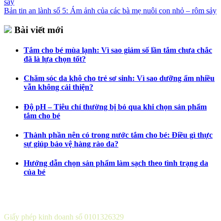
Bản tin an lành số 5: Ám ảnh của các bà mẹ nuôi con nhỏ – rôm sảy
Bài viết mới
Tắm cho bé mùa lạnh: Vì sao giảm số lần tắm chưa chắc
đã là lựa chọn tốt?
Chăm sóc da khô cho trẻ sơ sinh: Vì sao dưỡng ẩm nhiều
vẫn không cải thiện?
Độ pH – Tiêu chí thường bị bỏ qua khi chọn sản phẩm
tắm cho bé
Thành phần nên có trong nước tắm cho bé: Điều gì thực
sự giúp bảo vệ hàng rào da?
Hướng dẫn chọn sản phẩm làm sạch theo tình trạng da
của bé
CÔNG TY CỔ PHẦN DƯỢC KHOA
Giấy phép kinh doanh số 0101326329