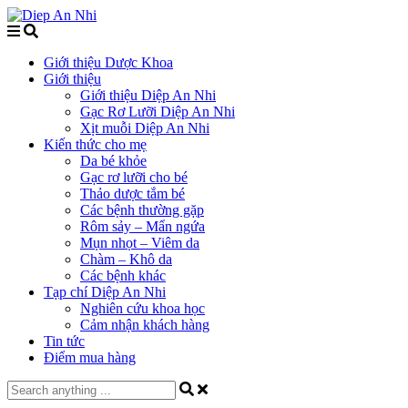
Giới thiệu Dược Khoa
Giới thiệu
Giới thiệu Diệp An Nhi
Gạc Rơ Lưỡi Diệp An Nhi
Xịt muỗi Diệp An Nhi
Kiến thức cho mẹ
Da bé khỏe
Gạc rơ lưỡi cho bé
Thảo dược tắm bé
Các bệnh thường gặp
Rôm sảy – Mẩn ngứa
Mụn nhọt – Viêm da
Chàm – Khô da
Các bệnh khác
Tạp chí Diệp An Nhi
Nghiên cứu khoa học
Cảm nhận khách hàng
Tin tức
Điểm mua hàng