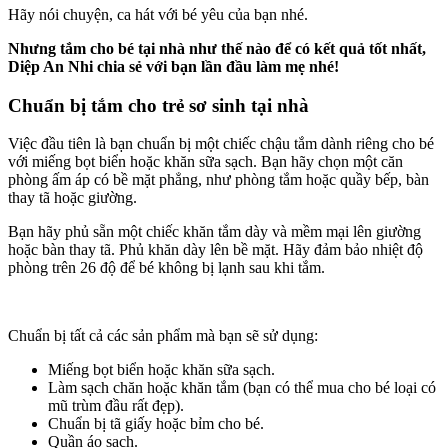
Hãy nói chuyện, ca hát với bé yêu của bạn nhé.
Nhưng tắm cho bé tại nhà như thế nào để có kết quả tốt nhất,
Diệp An Nhi chia sẻ với bạn lần đầu làm mẹ nhé!
Chuẩn bị tắm cho trẻ sơ sinh tại nhà
Việc đầu tiên là bạn chuẩn bị một chiếc chậu tắm dành riêng cho bé
với miếng bọt biển hoặc khăn sữa sạch. Bạn hãy chọn một căn
phòng ấm áp có bề mặt phẳng, như phòng tắm hoặc quầy bếp, bàn
thay tã hoặc giường.
Bạn hãy phủ sẵn một chiếc khăn tắm dày và mềm mại lên giường
hoặc bàn thay tã. Phủ khăn dày lên bề mặt. Hãy đảm bảo nhiệt độ
phòng trên 26 độ để bé không bị lạnh sau khi tắm.
Chuẩn bị tất cả các sản phẩm mà bạn sẽ sử dụng:
Miếng bọt biển hoặc khăn sữa sạch.
Làm sạch chăn hoặc khăn tắm (bạn có thể mua cho bé loại có
mũ trùm đầu rất đẹp).
Chuẩn bị tã giấy hoặc bỉm cho bé.
Quần áo sạch.