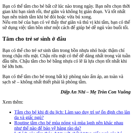
Bạn có thể tắm cho bé bất cứ lúc nào trong ngày. Bạn nên chọn thời
gian khi bạn rảnh rỗi, thư giãn và không bị gián đoạn. Và tốt nhất
bạn nên tránh tắm khi bé đói hoặc vừa bú xong.
Nếu em bé của bạn có vẻ thấy thư giãn và thú vị khi tắm, bạn có thể
sử dụng việc tắm bồn như một cách để giúp bé dễ ngủ vào buổi tối.
Tắm cho trẻ sơ sinh ở đâu
Bạn có thể cho trẻ sơ sinh tắm trong bồn nhựa nhỏ hoặc thậm chí
trong chậu rửa mặt. Chậu rửa mặt có thể dễ dàng nhất trong vài tuần
đầu tiên. Chậu tắm cho bé bằng nhựa có lẽ là lựa chọn tốt nhất khi
bé lớn hơn.
Bạn có thể tắm cho bé trong bất kỳ phòng nào ấm áp, an toàn và
sạch sẽ – không nhất thiết phải là phòng tắm.
Diệp An Nhi – Mẹ Tròn Con Vuông
Xem thêm:
Tắm cho bé khi đi du lịch: Làm sao duy trì sự ổn định cho làn
da và giấc ngủ?
Routine tắm cho bé mùa nóng và mùa lạnh nên khác nhau
như thế nào để bảo vệ hàng rào da?