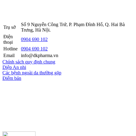
Sở KH&ĐT thành phố Hà Nội cấp lần 5 ngày 22 tháng 08 năm
2016.
Số 9 Nguyễn Công Trứ, P. Phạm Đình Hổ, Q. Hai Bà
Trụ sở
Trưng, Hà Nội.
Điện
0904 690 102
thoại
Hotline
0904 690 102
Email
info@dkpharma.vn
Chính sách quy định chung
Diệp An nhi
Các bệnh ngoài da thường gặp
Điểm bán