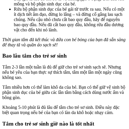
mông và bộ phận sinh dục của bé.
Rửa bộ phận sinh dục của bé gái từ trước ra sau. Nếu có một
ít dịch tiết âm đạo, đừng lo lắng – và đừng cố gắng lau sạch
chúng. Nếu cậu nhỏ chưa cắt bao quy đầu, hãy để nguyên
bao quy đầu. Nếu đã cắt bao quy đầu, không rửa đầu dương
vật cho đến khi nó lành.
Thời gian tắm đã kết thúc và đứa con bé bỏng của bạn đã sẵn sàng
để thay tã và quần áo sạch sẽ!
Bao lâu tắm cho trẻ sơ sinh
Tắm 2-3 lần một tuần là đủ để giữ cho trẻ sơ sinh sạch sẽ. Nhưng
nếu bé yêu của bạn thực sự thích tắm, tắm một lần một ngày cũng
không sao.
Tắm nhiều hơn có thể làm khô da của bé. Bạn có thể giữ vệ sinh bộ
phận sinh dục của bé giữa các lần tắm bằng cách dùng nước ấm và
bông gòn.
Khoảng 5-10 phút là đủ lâu để tắm cho trẻ sơ sinh. Điều này đặc
biệt quan trọng nếu bé của bạn có làn da khô hoặc nhạy cảm.
Tắm cho trẻ sơ sinh giờ nào là tốt nhất