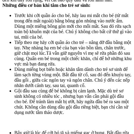
Những điều cơ bản khi tắm cho trẻ sơ sinh:
Trước khi cởi quần áo cho bé, hãy lau mi mắt cho bé (từ mắt
trong đến mắt ngoài) bằng bông gòn nhúng vào nước ấm.
Dùng một miếng bông gòn mới cho mỗi mắt. Sau đó rửa sạch
toàn bộ khuôn mặt của bé. Chú ý không cho bất cứ thứ gì vào
tai, mũi của bé.
Tiếp theo mẹ hãy cởi quần áo cho trẻ – nâng đỡ đầu bằng một
tay. Nhẹ nhàng hạ em bé của bạn vào bồn tắm, chân trước,
giữ chặt mọi lúc.Tã vẫn giữ nguyên vì mẹ sẽ rửa phần đó sau
cùng. Quấn em bé trong một chiếc khăn, chỉ để hở những khu
vực mà bạn đang rửa.
Dùng miếng bọt biển hoặc khăn tắm dành cho trẻ sơ sinh để
làm sạch từng vùng một. Bắt đầu từ cổ, sau đó đến khuỷu tay,
đầu gối , giữa các ngón tay và ngón chân. Chú ý đến các nếp
nhăn dưới cánh tay, sau tai, quanh cổ.
Gội đầu sau cùng để bé không bị cảm lạnh. Mặc dù trẻ sơ
sinh không có nhiều tóc , nhưng bạn vẫn cần phải gội đầu
cho bé. Để tránh làm mắt bị ướt, hãy ngửa đầu bé ra sau một
chút. Không cần dùng dầu gội đầu riêng biệt, bạn chỉ cần sử
dụng nước tắm thảo dược.
Bây giờ là lúc để cởi bỏ tã và miếng gạc ở bụng. Bắt đầu rửa