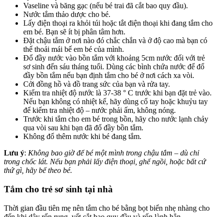
Vaseline và băng gạc (nếu bé trai đã cắt bao quy đầu).
Nước tắm thảo dược cho bé.
Lấy điện thoại ra khỏi túi hoặc tắt điện thoại khi đang tắm cho
em bé. Bạn sẽ ít bị phân tâm hơn.
Đặt chậu tắm ở nơi nào đó chắc chắn và ở độ cao mà bạn có
thể thoải mái bế em bé của mình.
Đổ đầy nước vào bồn tắm với khoảng 5cm nước đối với trẻ
sơ sinh đến sáu tháng tuổi. Dùng các bình chứa nước để đổ
đầy bồn tắm nếu bạn định tắm cho bé ở nơi cách xa vòi.
Cởi đồng hồ và đồ trang sức của bạn và rửa tay.
Kiểm tra nhiệt độ nước là 37-38 ° C trước khi bạn đặt trẻ vào.
Nếu bạn không có nhiệt kế, hãy dùng cổ tay hoặc khuỷu tay
để kiểm tra nhiệt độ – nước phải ấm, không nóng.
Trước khi tắm cho em bé trong bồn, hãy cho nước lạnh chảy
qua vòi sau khi bạn đã đổ đầy bồn tắm.
Không đổ thêm nước khi bé đang tắm.
Lưu ý
:
Không bao giờ để bé một mình trong chậu tắm – dù chỉ
trong chốc lát. Nếu bạn phải lấy điện thoại, ghế ngồi, hoặc bất cứ
thứ gì, hãy bế theo bé.
Tắm cho trẻ sơ sinh tại nhà
Thời gian đầu tiên mẹ nên tắm cho bé bằng bọt biển nhẹ nhàng cho
đến khi dây rốn rụng, vết cắt bao quy đầu và rốn lành hẳn.