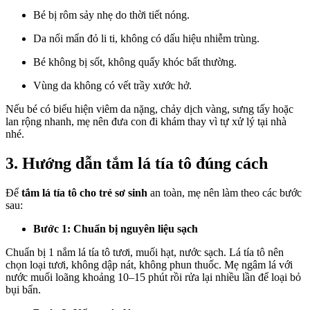
Bé bị rôm sảy nhẹ do thời tiết nóng.
Da nổi mẩn đỏ li ti, không có dấu hiệu nhiễm trùng.
Bé không bị sốt, không quấy khóc bất thường.
Vùng da không có vết trầy xước hở.
Nếu bé có biểu hiện viêm da nặng, chảy dịch vàng, sưng tấy hoặc
lan rộng nhanh, mẹ nên đưa con đi khám thay vì tự xử lý tại nhà
nhé.
3. Hướng dẫn tắm lá tía tô đúng cách
Để
tắm lá tía tô cho trẻ sơ sinh
an toàn, mẹ nên làm theo các bước
sau:
Bước 1: Chuẩn bị nguyên liệu sạch
Chuẩn bị 1 nắm lá tía tô tươi, muối hạt, nước sạch. Lá tía tô nên
chọn loại tươi, không dập nát, không phun thuốc. Mẹ ngâm lá với
nước muối loãng khoảng 10–15 phút rồi rửa lại nhiều lần để loại bỏ
bụi bẩn.