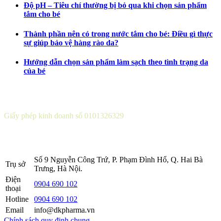
Độ pH – Tiêu chí thường bị bỏ qua khi chọn sản phẩm
tắm cho bé
Thành phần nên có trong nước tắm cho bé: Điều gì thực
sự giúp bảo vệ hàng rào da?
Hướng dẫn chọn sản phẩm làm sạch theo tình trạng da
của bé
CÔNG TY CỔ PHẦN DƯỢC KHOA
Giấy phép kinh doanh số 0101326329
Sở KH&ĐT thành phố Hà Nội cấp lần 5 ngày 22 tháng 08 năm
2016.
Số 9 Nguyễn Công Trứ, P. Phạm Đình Hổ, Q. Hai Bà
Trụ sở
Trưng, Hà Nội.
Điện
0904 690 102
thoại
Hotline
0904 690 102
Email
info@dkpharma.vn
Chính sách quy định chung