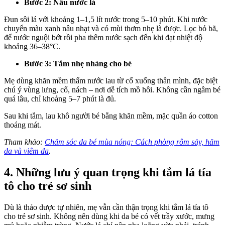
Bước 2: Nấu nước lá
Đun sôi lá với khoảng 1–1,5 lít nước trong 5–10 phút. Khi nước
chuyển màu xanh nâu nhạt và có mùi thơm nhẹ là được. Lọc bỏ bã,
để nước nguội bớt rồi pha thêm nước sạch đến khi đạt nhiệt độ
khoảng 36–38°C.
Bước 3: Tắm nhẹ nhàng cho bé
Mẹ dùng khăn mềm thấm nước lau từ cổ xuống thân mình, đặc biệt
chú ý vùng lưng, cổ, nách – nơi dễ tích mồ hôi. Không cần ngâm bé
quá lâu, chỉ khoảng 5–7 phút là đủ.
Sau khi tắm, lau khô người bé bằng khăn mềm, mặc quần áo cotton
thoáng mát.
Tham khảo:
Chăm sóc da bé mùa nóng: Cách phòng rôm sảy, hăm
da và viêm da
.
4. Những lưu ý quan trọng khi tắm lá tía
tô cho trẻ sơ sinh
Dù là thảo dược tự nhiên, mẹ vẫn cần thận trọng khi tắm lá tía tô
cho trẻ sơ sinh. Không nên dùng khi da bé có vết trầy xước, mưng