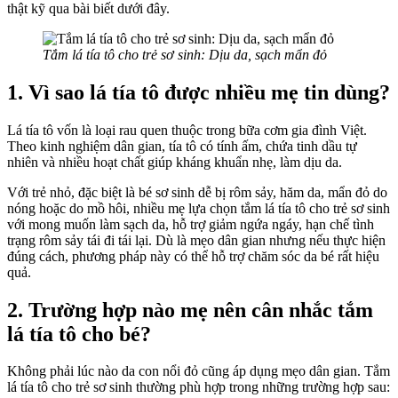
thật kỹ qua bài biết dưới đây.
Tắm lá tía tô cho trẻ sơ sinh: Dịu da, sạch mẩn đỏ
1. Vì sao lá tía tô được nhiều mẹ tin dùng?
Lá tía tô vốn là loại rau quen thuộc trong bữa cơm gia đình Việt.
Theo kinh nghiệm dân gian, tía tô có tính ấm, chứa tinh dầu tự
nhiên và nhiều hoạt chất giúp kháng khuẩn nhẹ, làm dịu da.
Với trẻ nhỏ, đặc biệt là bé sơ sinh dễ bị rôm sảy, hăm da, mẩn đỏ do
nóng hoặc do mồ hôi, nhiều mẹ lựa chọn tắm lá tía tô cho trẻ sơ sinh
với mong muốn làm sạch da, hỗ trợ giảm ngứa ngáy, hạn chế tình
trạng rôm sảy tái đi tái lại. Dù là mẹo dân gian nhưng nếu thực hiện
đúng cách, phương pháp này có thể hỗ trợ chăm sóc da bé rất hiệu
quả.
2. Trường hợp nào mẹ nên cân nhắc tắm
lá tía tô cho bé?
Không phải lúc nào da con nổi đỏ cũng áp dụng mẹo dân gian. Tắm
lá tía tô cho trẻ sơ sinh thường phù hợp trong những trường hợp sau: