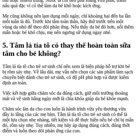
mủ hoặc nhiễm trùng. Nước lá chỉ nên pha loãng vừa phải, tránh
nấu quá đặc vì có thể làm da bé khô hoặc kích ứng.
Mẹ cũng không nên lạm dụng mỗi ngày, chỉ khoảng hai đến ba lần
mỗi tuần là đủ. Trước khi tắm toàn thân, hãy thử trước trên một
vùng da nhỏ để theo dõi phản ứng. Nếu thấy da bé đỏ hơn, nổi thêm
mẩn hoặc bé khó chịu, mẹ nên ngưng sử dụng ngay nhé.
5. Tắm lá tía tô có thay thế hoàn toàn sữa
tắm cho bé không?
Tắm lá tía tô cho trẻ sơ sinh chỉ nên xem là biện pháp hỗ trợ khi bé
bị rôm sảy nhẹ. Về lâu dài, mẹ vẫn nên chọn các sản phẩm làm sạch
chuyên biệt dành cho trẻ sơ sinh, có độ pH phù hợp và được kiểm
định an toàn.
Việc kết hợp giữa chăm sóc da đúng cách, giữ môi trường thoáng
mát và vệ sinh hằng ngày mới là chìa khóa giúp da bé khỏe mạnh.
Chăm sóc làn da cho con luôn là hành trình vừa yêu thương vừa
đầy lo lắng của các mẹ bỉm. Tắm lá tía tô cho trẻ sơ sinh có thể là
một lựa chọn nhẹ nhàng, tiết kiệm và dễ thực hiện nếu bé chỉ bị mẩn
đỏ, rôm sảy nhẹ. Tuy nhiên, mẹ hãy áp dụng đúng cách, đúng thời
điểm và luôn theo dõi phản ứng của con.