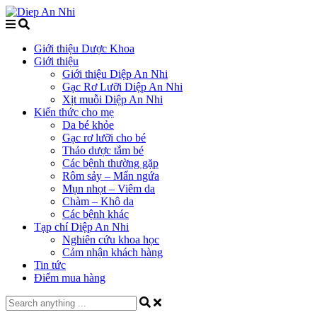
Giới thiệu Dược Khoa
Giới thiệu
Giới thiệu Diệp An Nhi
Gạc Rơ Lưỡi Diệp An Nhi
Xịt muỗi Diệp An Nhi
Kiến thức cho mẹ
Da bé khỏe
Gạc rơ lưỡi cho bé
Thảo dược tắm bé
Các bệnh thường gặp
Rôm sảy – Mẩn ngứa
Mụn nhọt – Viêm da
Chàm – Khô da
Các bệnh khác
Tạp chí Diệp An Nhi
Nghiên cứu khoa học
Cảm nhận khách hàng
Tin tức
Điểm mua hàng