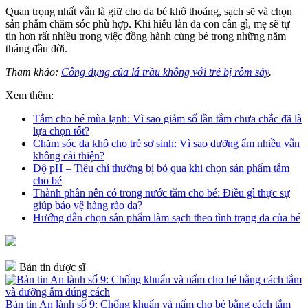
Quan trọng nhất vẫn là giữ cho da bé khô thoáng, sạch sẽ và chọn
sản phẩm chăm sóc phù hợp. Khi hiểu làn da con cần gì, mẹ sẽ tự
tin hơn rất nhiều trong việc đồng hành cùng bé trong những năm
tháng đầu đời.
Tham khảo:
Công dụng của lá trầu không với trẻ bị rôm sảy
.
Xem thêm:
Tắm cho bé mùa lạnh: Vì sao giảm số lần tắm chưa chắc đã là
lựa chọn tốt?
Chăm sóc da khô cho trẻ sơ sinh: Vì sao dưỡng ẩm nhiều vẫn
không cải thiện?
Độ pH – Tiêu chí thường bị bỏ qua khi chọn sản phẩm tắm
cho bé
Thành phần nên có trong nước tắm cho bé: Điều gì thực sự
giúp bảo vệ hàng rào da?
Hướng dẫn chọn sản phẩm làm sạch theo tình trạng da của bé
Bản tin dược sĩ
Bản tin An lành số 9: Chống khuẩn và nấm cho bé bằng cách tắm