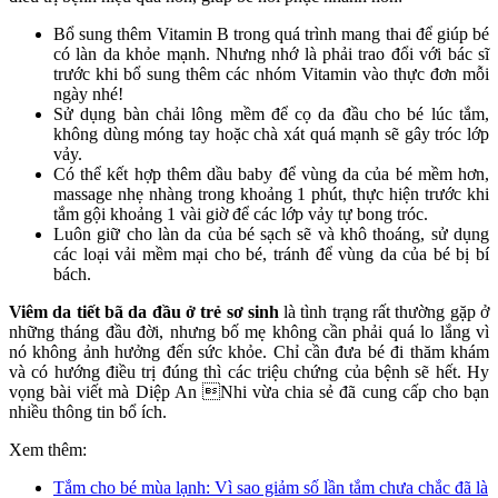
Bổ sung thêm Vitamin B trong quá trình mang thai để giúp bé
có làn da khỏe mạnh. Nhưng nhớ là phải trao đổi với bác sĩ
trước khi bổ sung thêm các nhóm Vitamin vào thực đơn mỗi
ngày nhé!
Sử dụng bàn chải lông mềm để cọ da đầu cho bé lúc tắm,
không dùng móng tay hoặc chà xát quá mạnh sẽ gây tróc lớp
vảy.
Có thể kết hợp thêm dầu baby để vùng da của bé mềm hơn,
massage nhẹ nhàng trong khoảng 1 phút, thực hiện trước khi
tắm gội khoảng 1 vài giờ để các lớp vảy tự bong tróc.
Luôn giữ cho làn da của bé sạch sẽ và khô thoáng, sử dụng
các loại vải mềm mại cho bé, tránh để vùng da của bé bị bí
bách.
Viêm da tiết bã da đầ
u
ở trẻ sơ sinh
là tình trạng rất thường gặp ở
những tháng đầu đời, nhưng bố mẹ không cần phải quá lo lắng vì
nó không ảnh hưởng đến sức khỏe. Chỉ cần đưa bé đi thăm khám
và có hướng điều trị đúng thì các triệu chứng của bệnh sẽ hết. Hy
vọng bài viết mà Diệp An Nhi vừa chia sẻ đã cung cấp cho bạn
nhiều thông tin bổ ích.
Xem thêm:
Tắm cho bé mùa lạnh: Vì sao giảm số lần tắm chưa chắc đã là