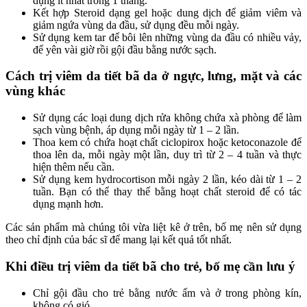
dụng ít nhất trong 1 tháng.
Kết hợp Steroid dạng gel hoặc dung dịch để giảm viêm và
giảm ngứa vùng da đầu, sử dụng đều mỗi ngày.
Sử dụng kem tar để bôi lên những vùng da đầu có nhiều vảy,
để yên vài giờ rồi gội đầu bằng nước sạch.
Cách trị viêm da tiết bã da ở ngực, lưng, mặt và các
vùng khác
Sử dụng các loại dung dịch rửa không chứa xà phòng để làm
sạch vùng bệnh, áp dụng mỗi ngày từ 1 – 2 lần.
Thoa kem có chứa hoạt chất ciclopirox hoặc ketoconazole để
thoa lên da, mỗi ngày một lần, duy trì từ 2 – 4 tuần và thực
hiện thêm nếu cần.
Sử dụng kem hydrocortison mỗi ngày 2 lần, kéo dài từ 1 – 2
tuần. Bạn có thể thay thế bằng hoạt chất steroid để có tác
dụng mạnh hơn.
Các sản phẩm mà chúng tôi vừa liệt kê ở trên, bố mẹ nên sử dụng
theo chỉ định của bác sĩ để mang lại kết quả tốt nhất.
Khi điều trị viêm da tiết bã cho trẻ, bố mẹ cần lưu ý
Chỉ gội đầu cho trẻ bằng nước ấm và ở trong phòng kín,
không có gió.