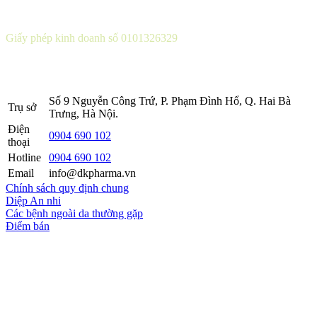
CÔNG TY CỔ PHẦN DƯỢC KHOA
Giấy phép kinh doanh số 0101326329
Sở KH&ĐT thành phố Hà Nội cấp lần 5 ngày 22 tháng 08 năm
2016.
Số 9 Nguyễn Công Trứ, P. Phạm Đình Hổ, Q. Hai Bà
Trụ sở
Trưng, Hà Nội.
Điện
0904 690 102
thoại
Hotline
0904 690 102
Email
info@dkpharma.vn
Chính sách quy định chung
Diệp An nhi
Các bệnh ngoài da thường gặp
Điểm bán