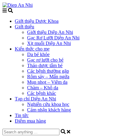
Giới thiệu Dược Khoa
Giới thiệu
Giới thiệu Diệp An Nhi
Gạc Rơ Lưỡi Diệp An Nhi
Xịt muỗi Diệp An Nhi
Kiến thức cho mẹ
Da bé khỏe
Gạc rơ lưỡi cho bé
Thảo dược tắm bé
Các bệnh thường gặp
Rôm sảy – Mẩn ngứa
Mụn nhọt – Viêm da
Chàm – Khô da
Các bệnh khác
Tạp chí Diệp An Nhi
Nghiên cứu khoa học
Cảm nhận khách hàng
Tin tức
Điểm mua hàng