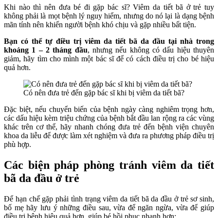
Khi nào thì nên đưa bé đi gặp bác sĩ?
Viêm da tiết bã ở trẻ
tuy
không phải là mọt bệnh lý nguy hiểm, nhưng do nó lại là dạng bệnh
mãn tính nên khiến người bệnh khó chịu và gặp nhiều bất tiện.
Bạn có thể tự điều trị viêm da tiết bã da đầu tại nhà trong
khoảng 1 – 2 tháng đầu
, nhưng nếu không có dấu hiệu thuyên
giảm, hãy tìm cho mình một bác sĩ để có cách điều trị
cho bé hiệu
quả hơn.
Có nên đưa trẻ đến gặp bác sĩ khi bị viêm da tiết bã?
Đặc biệt, nếu chuyển biến của bệnh ngày càng nghiêm trọng hơn,
các dấu hiệu kèm triệu chứng của bệnh bắt đầu lan rộng ra các vùng
khác trên cơ thể, hãy nhanh chóng đưa trẻ đến bệnh viện chuyên
khoa da liễu để được làm xét nghiệm và đưa ra phương pháp điều trị
phù hợp.
Các biện pháp phòng tránh viêm da tiết
bã da đầu ở trẻ
Để hạn chế gặp phải tình trạng
viêm da tiết bã da đầu ở trẻ sơ sinh
,
bố mẹ hãy lưu ý những điều sau, vừa để ngăn ngừa, vừa để giúp
điều trị bệnh hiệu quả hơn, giúp bé hồi phục nhanh hơn: