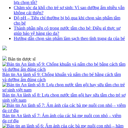
lựa chọn tốt?
Chăm sóc da khô cho trẻ sơ sinh: Vì sao dưỡng ẩm nhiều vẫn
không cải thiện?
Độ pH – Tiêu chí thường bị bỏ qua khi chọn sản phẩm tắm
cho bé
Thành phần nên có trong nước tắm cho bé: Điều gì thực sự
giúp bảo vệ hàng rào da?
Hướng dẫn chọn sản phẩm làm sạch theo tình trạng da của bé
Bản tin dược sĩ
Bản tin An lành số 9: Chống khuẩn và nấm cho bé bằng cách tắm
và dưỡng ẩm đúng cách
Bản tin An lành số 8: Lựa chọn nước tắm gội hay sữa tắm cho trẻ sơ
sinh việt nam
Bản tin An lành số 7: Ám ảnh của các bà mẹ nuôi con nhỏ – viêm
da cơ địa