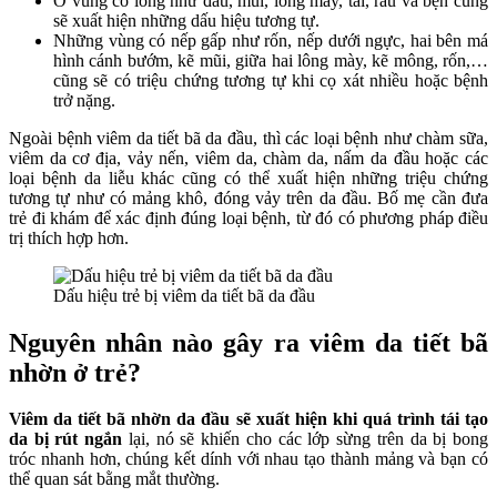
Ở vùng có lông như đầu, mũi, lông mày, tai, râu và bẹn cũng
sẽ xuất hiện những dấu hiệu tương tự.
Những vùng có nếp gấp như rốn, nếp dưới ngực, hai bên má
hình cánh bướm, kẽ mũi, giữa hai lông mày, kẽ mông, rốn,…
cũng sẽ có triệu chứng tương tự khi cọ xát nhiều hoặc bệnh
trở nặng.
Ngoài bệnh
viêm da tiết bã da đầu
, thì các loại bệnh như chàm sữa,
viêm da cơ địa, vảy nến, viêm da, chàm da, nấm da đầu hoặc các
loại bệnh da liễu khác cũng có thể xuất hiện những triệu chứng
tương tự như có mảng khô, đóng vảy trên da đầu. Bố mẹ cần đưa
trẻ đi khám để xác định đúng loại bệnh, từ đó có phương pháp điều
trị thích hợp hơn.
Dấu hiệu trẻ bị viêm da tiết bã da đầu
Nguyên nhân nào gây ra viêm da tiết bã
nhờn ở trẻ?
Viêm da tiết bã nhờn da đầu
sẽ xuất hiện khi quá trình tái tạo
da bị rút ngắn
lại, nó sẽ khiến cho các lớp sừng trên da bị bong
tróc nhanh hơn, chúng kết dính với nhau tạo thành mảng và bạn có
thể quan sát bằng mắt thường.