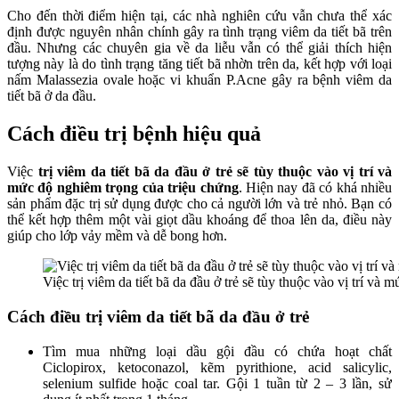
Cho đến thời điểm hiện tại, các nhà nghiên cứu vẫn chưa thể xác
định được nguyên nhân chính gây ra tình trạng
viêm da tiết bã trên
đầu
. Nhưng các chuyên gia về da liễu vẫn có thể giải thích hiện
tượng này là do tình trạng tăng tiết bã nhờn trên da, kết hợp với loại
nấm Malassezia ovale hoặc vi khuẩn P.Acne gây ra
bệnh viêm da
tiết bã ở da đầu
.
Cách điều trị bệnh hiệu quả
Việc
trị viêm da tiết bã da đầu
ở trẻ sẽ tùy thuộc vào vị trí và
mức độ nghiêm trọng của triệu chứng
. Hiện nay đã có khá nhiều
sản phẩm đặc trị sử dụng được cho cả người lớn và trẻ nhỏ. Bạn có
thể kết hợp thêm một vài giọt dầu khoáng để thoa lên da, điều này
giúp cho lớp vảy mềm và dễ bong hơn.
Việc trị viêm da tiết bã da đầu ở trẻ sẽ tùy thuộc vào vị trí và
Cách điều trị viêm da tiết bã da đầu ở trẻ
Tìm mua những loại dầu gội đầu có chứa hoạt chất
Ciclopirox, ketoconazol, kẽm pyrithione, acid salicylic,
selenium sulfide hoặc coal tar. Gội 1 tuần từ 2 – 3 lần, sử