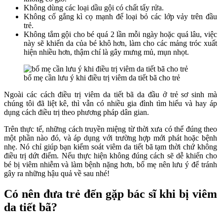
Không dùng các loại dầu gội có chất tẩy rửa.
Không cố gắng kì cọ mạnh để loại bỏ các lớp vảy trên đầu
trẻ.
Không tắm gội cho bé quá 2 lần mỗi ngày hoặc quá lâu, việc
này sẽ khiến da của bé khô hơn, làm cho các mảng tróc xuất
hiện nhiều hơn, thậm chí là gây mưng mủ, mụn nhọt.
bố mẹ cần lưu ý khi điều trị viêm da tiết bã cho trẻ
Ngoài các cách
điều trị viêm da tiết bã da đầu
ở trẻ sơ sinh mà
chúng tôi đã liệt kê, thì vẫn có nhiều gia đình tìm hiểu và hay áp
dụng cách điều trị theo phương pháp dân gian.
Trên thực tế, những cách truyền miệng từ thời xưa có thể đúng theo
một phần nào đó, và áp dụng với trường hợp mới phát hoặc bệnh
nhẹ. Nó chỉ giúp bạn kiểm soát viêm da tiết bã tạm thời chứ không
điều trị dứt điểm. Nếu thực hiện không đúng cách sẽ dễ khiến cho
bé bị viêm nhiễm và làm bệnh nặng hơn, bố mẹ nên lưu ý để tránh
gây ra những hậu quả về sau nhé!
Có nên đưa trẻ đến gặp bác sĩ khi bị viêm
da tiết bã?