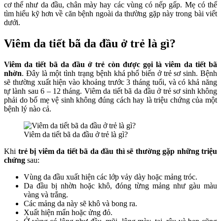
cơ thể như da đầu, chân mày hay các vùng có nếp gấp. Mẹ có thể
tìm hiểu kỹ hơn về căn bệnh ngoài da thường gặp này trong bài viết
dưới.
Viêm da tiết bã da đầu ở trẻ là gì?
Viêm da tiết bã da đầu
ở trẻ còn được gọi là viêm da tiết bã
nhờn
. Đây là một tình trạng bệnh khá phổ biến ở trẻ sơ sinh. Bệnh
sẽ thường xuất hiện vào khoảng trước 3 tháng tuổi, và có khả năng
tự lành sau 6 – 12 tháng.
Viêm da tiết bã da đầu ở trẻ sơ sinh
không
phải do bố mẹ vệ sinh không đúng cách hay là triệu chứng của một
bệnh lý nào cả.
Viêm da tiết bã da đầu ở trẻ là gì?
Khi
trẻ bị
viêm da tiết bã da đầu
thì sẽ thường gặp những triệu
chứng
sau:
Vùng da đầu xuất hiện các lớp vảy dày hoặc mảng tróc.
Da đầu bị nhờn hoặc khô, đóng từng mảng như gàu màu
vàng và trắng.
Các mảng da này sẽ khô và bong ra.
Xuất hiện mẩn hoặc ửng đỏ.