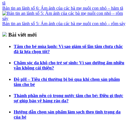
Bản tin an lành số 6: Ám ảnh của các bà mẹ nuôi con nhỏ – hăm tã
Bản tin an lành số 5: Ám ảnh của các bà mẹ nuôi con nhỏ – rôm sảy
Bài viết mới
Tắm cho bé mùa lạnh: Vì sao giảm số lần tắm chưa chắc
đã là lựa chọn tốt?
Chăm sóc da khô cho trẻ sơ sinh: Vì sao dưỡng ẩm nhiều
vẫn không cải thiện?
Độ pH – Tiêu chí thường bị bỏ qua khi chọn sản phẩm
tắm cho bé
Thành phần nên có trong nước tắm cho bé: Điều gì thực
sự giúp bảo vệ hàng rào da?
Hướng dẫn chọn sản phẩm làm sạch theo tình trạng da
của bé