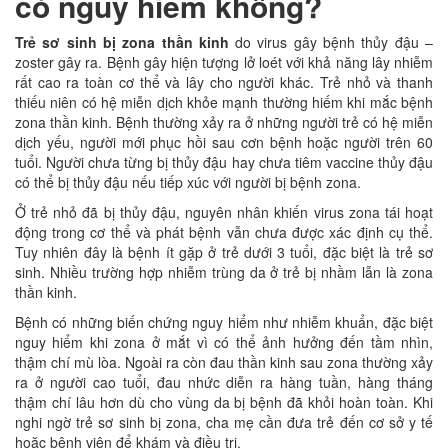
có nguy hiểm không?
Trẻ sơ sinh bị zona thần kinh
do virus gây bệnh thủy đậu –
zoster gây ra. Bệnh gây hiện tượng lở loét với khả năng lây nhiễm
rất cao ra toàn cơ thể và lây cho người khác. Trẻ nhỏ và thanh
thiếu niên có hệ miễn dịch khỏe mạnh thường hiếm khi mắc bệnh
zona thần kinh. Bệnh thường xảy ra ở những người trẻ có hệ miễn
dịch yếu, người mới phục hồi sau cơn bệnh hoặc người trên 60
tuổi. Người chưa từng bị thủy đậu hay chưa tiêm vaccine thủy đậu
có thể bị thủy đậu nếu tiếp xúc với người bị bệnh zona.
Ở trẻ nhỏ đã bị thủy đậu, nguyên nhân khiến virus zona tái hoạt
động trong cơ thể và phát bệnh vẫn chưa được xác định cụ thể.
Tuy nhiên đây là bệnh ít gặp ở trẻ dưới 3 tuổi, đặc biệt là trẻ sơ
sinh. Nhiều trường hợp nhiễm trùng da ở trẻ bị nhầm lẫn là zona
thần kinh.
Bệnh có những biến chứng nguy hiểm như nhiễm khuẩn, đặc biệt
nguy hiểm khi zona ở mắt vì có thể ảnh hưởng đến tầm nhìn,
thậm chí mù lòa. Ngoài ra còn đau thần kinh sau zona thường xảy
ra ở người cao tuổi, đau nhức diễn ra hàng tuần, hàng tháng
thậm chí lâu hơn dù cho vùng da bị bệnh đã khỏi hoàn toàn. Khi
nghi ngờ trẻ sơ sinh bị zona, cha mẹ cần đưa trẻ đến cơ sở y tế
hoặc bệnh viện để khám và điều trị.