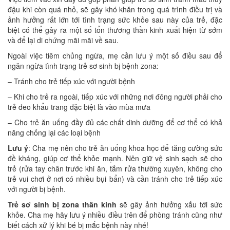
đậu khi còn quá nhỏ, sẽ gây khó khăn trong quá trình điều trị và
ảnh hưởng rất lớn tới tình trạng sức khỏe sau này của trẻ, đặc
biệt có thể gây ra một số tổn thương thần kinh xuất hiện từ sớm
và để lại di chứng mãi mãi về sau.
Ngoài việc tiêm chủng ngừa, mẹ cần lưu ý một số điều sau để
ngăn ngừa tình trạng trẻ sơ sinh bị bệnh zona:
– Tránh cho trẻ tiếp xúc với người bệnh
– Khi cho trẻ ra ngoài, tiếp xúc với những nơi đông người phải cho
trẻ đeo khẩu trang đặc biệt là vào mùa mưa
– Cho trẻ ăn uống đầy đủ các chất dinh dưỡng để cơ thể có khả
năng chống lại các loại bệnh
Lưu ý
: Cha mẹ nên cho trẻ ăn uống khoa học để tăng cường sức
đề kháng, giúp cơ thể khỏe mạnh. Nên giữ vệ sinh sạch sẽ cho
trẻ (rửa tay chân trước khi ăn, tắm rửa thường xuyên, không cho
trẻ vui chơi ở nơi có nhiều bụi bẩn) và cần tránh cho trẻ tiếp xúc
với người bị bệnh.
Trẻ sơ sinh bị zona thần kinh
sẽ gây ảnh hưởng xấu tới sức
khỏe. Cha mẹ hãy lưu ý nhiều điều trên để phòng tránh cũng như
biết cách xử lý khi bé bị mắc bệnh này nhé!