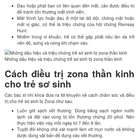
Đau hoặc phát ban có liên quan đến mắt, cần được điều trị
để tránh tổn thương mắt vĩnh viễn.
Mất thính lực hoặc đau ở một tai dữ dội, chóng mặt hoặc
mất vị giác, có thể là triệu chứng của hội chứng Ramsay
Hunt.
Nhiễm trùng vi khuẩn, trẻ có thể gặp phải nếu làn da trở
nên đỏ, sưng và nóng khi chạm vào.
Những dấu hiệu và triệu chứng trẻ sơ sinh bị zona thần kinh
Cách điều trị zona thần kinh
cho trẻ sơ sinh
Các bác sĩ nhi khoa đưa ra lời khuyên về cách chăm sóc và điều
trị cho trẻ sơ sinh bị Zona như sau:
Luôn giữ sạch vết thương: Dùng băng sạch ngâm nước
lạnh và đặt vào vùng bị tổn thương chừng 20 phút. Nên
thực hiện việc này mỗi ngày từ 7 đến 8 lần.
Tuyệt đối không chà xát mạnh làm vỡ mụn nước và không
được dùng vật bẩn để đụng vào vết thương.