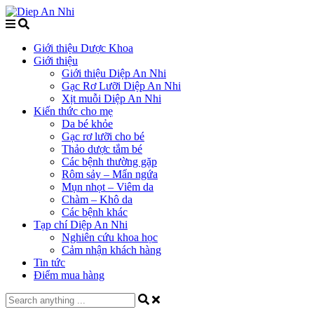
Giới thiệu Dược Khoa
Giới thiệu
Giới thiệu Diệp An Nhi
Gạc Rơ Lưỡi Diệp An Nhi
Xịt muỗi Diệp An Nhi
Kiến thức cho mẹ
Da bé khỏe
Gạc rơ lưỡi cho bé
Thảo dược tắm bé
Các bệnh thường gặp
Rôm sảy – Mẩn ngứa
Mụn nhọt – Viêm da
Chàm – Khô da
Các bệnh khác
Tạp chí Diệp An Nhi
Nghiên cứu khoa học
Cảm nhận khách hàng
Tin tức
Điểm mua hàng