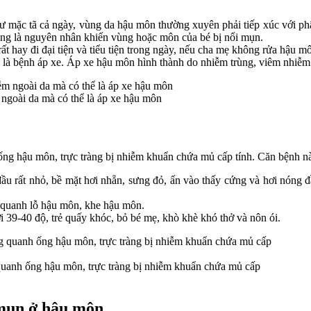
ư mặc tã cả ngày, vùng da hậu môn thường xuyên phải tiếp xúc với phâ
ũng là nguyên nhân khiến vùng hoặc môn của bé bị nổi mụn.
 hay đi đại tiện và tiểu tiện trong ngày, nếu cha mẹ không rửa hậu môn
là bệnh áp xe. Áp xe hậu môn hình thành do nhiễm trùng, viêm nhiễm
ngoài da mà có thể là áp xe hậu môn
ng hậu môn, trực tràng bị nhiễm khuẩn chứa mủ cấp tính. Căn bệnh nà
u rất nhỏ, bề mặt hơi nhẵn, sưng đỏ, ấn vào thấy cứng và hơi nóng đầ
 quanh lỗ hậu môn, khe hậu môn.
 tới 39-40 độ, trẻ quấy khóc, bỏ bé mẹ, khò khè khó thở và nôn ói.
quanh ống hậu môn, trực tràng bị nhiễm khuẩn chứa mủ cấp
 mụn ở hậu môn