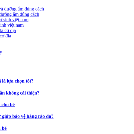
à dưỡng ẩm đúng cách
sinh việt nam
cơ địa
là lựa chọn tốt?
ẫn không cải thiện?
 cho bé
ự giúp bảo vệ hàng rào da?
a bé