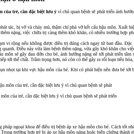
 của trẻ, cần đặc biệt lưu ý
vì chủ quan bệnh sẽ phát triển ảnh hưởng
t tác, bị vỡ và chảy mủ, thậm chí phá vỡ kết cấu hậu môn. Xuất hiện
g thêm nặng, việc chữa trị càng thêm khó khăn, có nhiều trường hợp phả
m vi rộng nếu không được điều trị đúng cách ngay từ ban đầu. Đặc b
ng quanh. Điều này vừa làm bệnh thêm nặng, vừa gây khó khăn cho việc 
 môn sẽ gây đau đớn cho bé, ảnh hưởng nặng nề tới phát triển tâm s
p tới thể chất. Trầm trọng hơn, nó còn có thể gây ra rối loạn tiêu hóa, 
ụn nhọt tại khi vực hậu môn của bé. Khi có phát hiện nên đưa bé tới b
môn của trẻ, cần đặc biệt lưu ý vì chủ quan bệnh sẽ phát triển
ng pháp ngoại khoa để điều trị bệnh áp xe hậu môn cho bé. Cách tốt nh
ế. Trong trường hợp trẻ bị áp xe hậu môn nặng hoặc biến chứng thành