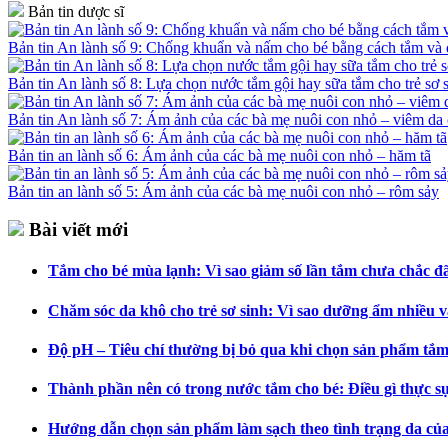
Bản tin dược sĩ
Bản tin An lành số 9: Chống khuẩn và nấm cho bé bằng cách tắm v
Bản tin An lành số 8: Lựa chọn nước tắm gội hay sữa tắm cho trẻ sơ 
Bản tin An lành số 7: Ám ảnh của các bà mẹ nuôi con nhỏ – viêm da 
Bản tin an lành số 6: Ám ảnh của các bà mẹ nuôi con nhỏ – hăm tã
Bản tin an lành số 5: Ám ảnh của các bà mẹ nuôi con nhỏ – rôm sảy
Bài viết mới
Tắm cho bé mùa lạnh: Vì sao giảm số lần tắm chưa chắc đã 
Chăm sóc da khô cho trẻ sơ sinh: Vì sao dưỡng ẩm nhiều v
Độ pH – Tiêu chí thường bị bỏ qua khi chọn sản phẩm tắm
Thành phần nên có trong nước tắm cho bé: Điều gì thực s
Hướng dẫn chọn sản phẩm làm sạch theo tình trạng da củ