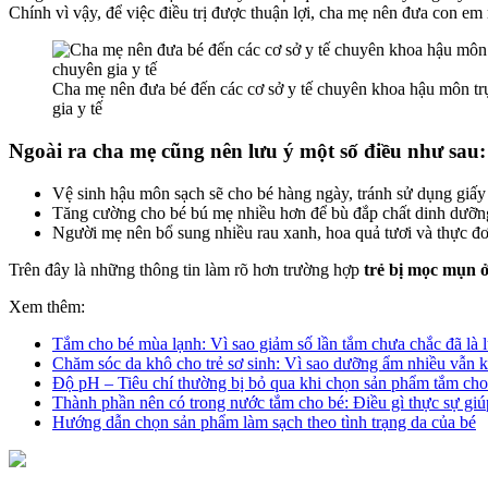
Chính vì vậy, để việc điều trị được thuận lợi, cha mẹ nên đưa con 
Cha mẹ nên đưa bé đến các cơ sở y tế chuyên khoa hậu môn tr
gia y tế
Ngoài ra cha mẹ cũng nên lưu ý một số điều như sau:
Vệ sinh hậu môn sạch sẽ cho bé hàng ngày, tránh sử dụng giấ
Tăng cường cho bé bú mẹ nhiều hơn để bù đắp chất dinh dưỡng
Người mẹ nên bổ sung nhiều rau xanh, hoa quả tươi và thực đ
Trên đây là những thông tin làm rõ hơn trường hợp
trẻ bị mọc mụn 
Xem thêm:
Tắm cho bé mùa lạnh: Vì sao giảm số lần tắm chưa chắc đã là l
Chăm sóc da khô cho trẻ sơ sinh: Vì sao dưỡng ẩm nhiều vẫn k
Độ pH – Tiêu chí thường bị bỏ qua khi chọn sản phẩm tắm cho
Thành phần nên có trong nước tắm cho bé: Điều gì thực sự giú
Hướng dẫn chọn sản phẩm làm sạch theo tình trạng da của bé