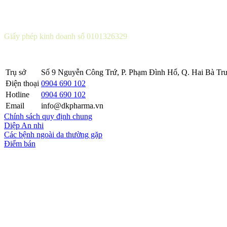
CÔNG TY CỔ PHẦN DƯỢC KHOA
Giấy phép kinh doanh số 0101326329
Sở KH&ĐT thành phố Hà Nội cấp lần 5 ngày 22 tháng 08 năm 2016
Trụ sở
Số 9 Nguyễn Công Trứ, P. Phạm Đình Hổ, Q. Hai Bà Trư
Điện thoại
0904 690 102
Hotline
0904 690 102
Email
info@dkpharma.vn
Chính sách quy định chung
Diệp An nhi
Các bệnh ngoài da thường gặp
Điểm bán