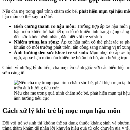
Nếu cha mẹ trong quá trình chăm sóc bé,
phát hiện mụn tại hậu môn
hậu môn có thể xảy ra ở trẻ:
Biến chứng thành rò hậu môn:
Trường hợp áp xe hậu môn phá
hậu môn khiến trẻ bài tiết qua lỗ rò khiến tình trạng nặng càn
đến sức khỏe bệnh nhân, đặc biệt với trẻ sơ sinh.
Nhiễm trùng lan rộng:
Áp xe hậu môn có thể phát tác ra phạ
khuẩn có môi trường phát triển, tấn công sang những vị trí xu
Ảnh hưởng đến sức khỏe trẻ sơ sinh:
Mụn nhọt do áp xe hậu
ngủ, áp xe hậu môn còn khiến bé bỏ ăn bỏ bú, ảnh hưởng trực tiế
Chính vì những lý do trên, cha mẹ nên cảnh giác với các biểu hiện m
sớm càng tốt.
Nếu cha mẹ trong quá trình chăm sóc bé, phát hiện mụn tại hậu 
ảnh hưởng tiêu cực
Cách xử lý khi trẻ bị mọc mụn hậu môn
Đối với trẻ sơ sinh thì không thể sử dụng thuốc kháng sinh và phươ
tràng thăm khám để nhận lời khuyên hiệu quả từ các chuyên gia y t