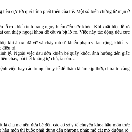
 tiêu cực tới quá trình phát triển của trẻ. Một số biến chứng từ mụn ở
 lỗ rò khiến tình trạng nguy hiểm đến sức khỏe. Khi xuất hiện lỗ rò
i can thiệp ngoại khoa để cắt và bịt lỗ rò. Việc này tác động tiêu cực
iệt khi áp xe đã vỡ và chảy mủ sẽ khiến phạm vi lan rộng, khiến vi
điều trị.
inh lý. Ngoài việc đau đớn khiến bé quấy khóc, ảnh hưởng đến giấc
tiêu chảy, bài tiết không tự chủ, ỉa són…
ệnh viện hay các trung tâm y tế để thăm khám kịp thời, chữa trị càng
ất là cha mẹ nên đưa bé đến các cơ sở y tế chuyên khoa hậu môn trực
 rò hậu môn thì buộc phải dùng đến phương pháp mổ cắt mở đường rò.