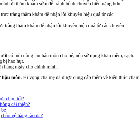
em mình đi thăm khám sớm để tránh bệnh chuyển biến nặng hơn.
ực tràng thăm khám để nhận lời khuyên hiệu quả từ các chuyên
y ướt có mùi nồng lau hậu môn cho bé, nên sử dụng khăn mềm, sạch.
 bị hao hụt.
ơn hàng ngày cho chính mình.
ở hậu môn
. Hi vọng cha mẹ đã được cung cấp thêm về kiến thức chăm 
ựa chọn tốt?
hông cải thiện?
 bé
p bảo vệ hàng rào da?