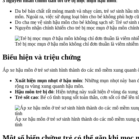
3 nguyên nhân chính dẫn tới trẻ bị mọc mụn hậu môn
:
Da bé bản chất rất mỏng manh và nhạy cảm, trẻ sơ sinh hầu nh
môn. Ngoài ra, việc sử dụng loại bỉm cho bé không phù hợp c
Do cha mẹ vệ sinh hậu môn cho bé không sạch sẽ: Trẻ sơ sinh rất
Nguyên nhận chính khiến cho trẻ bị mọc mụn ở hậu môn chính 
Trẻ bị mọc mụn ở hậu môn không chỉ đơn thuần là viêm nhiễm 
Biểu hiện và triệu chứng
Áp xe hậu môn ở trẻ sơ sinh hình thành do các mô mềm xung quanh ố
Xuất hiện mụn nhọt ở hậu môn
: Những mụn nhọt này ban đầ
rộng ra vùng xung quanh hậu môn.
Hậu môn trẻ bị đỏ
: Hiện tượng này xuất hiện ở vùng da xung
Trẻ sốt cao
: Bé có tình trạng sốt toàn thân, cơn sốt có thể lên
Áp xe hậu môn ở trẻ sơ sinh hình thành do các mô mềm xung 
tính
Một số biến chứng trẻ có thể gặp khi mọc