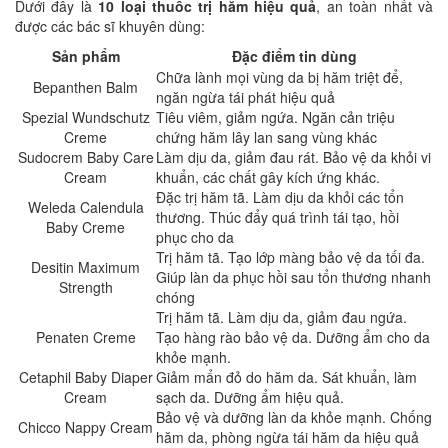
Dưới đây là
10 loại thuốc trị hăm hiệu quả
, an toàn nhất và
được các bác sĩ khuyên dùng:
Sản phẩm
Đặc điểm tin dùng
Chữa lành mọi vùng da bị hăm triệt để,
Bepanthen Balm
ngăn ngừa tái phát hiệu quả
Spezial Wundschutz
Tiêu viêm, giảm ngứa. Ngăn cản triệu
Creme
chứng hăm lây lan sang vùng khác
Sudocrem Baby Care
Làm dịu da, giảm đau rát. Bảo vệ da khỏi vi
Cream
khuẩn, các chất gây kích ứng khác.
Đặc trị hăm tã. Làm dịu da khỏi các tổn
Weleda Calendula
thương. Thúc đẩy quá trình tái tạo, hồi
Baby Creme
phục cho da
Trị hăm tã. Tạo lớp màng bảo vệ da tối đa.
Desitin Maximum
Giúp làn da phục hồi sau tổn thương nhanh
Strength
chóng
Trị hăm tã. Làm dịu da, giảm đau ngứa.
Penaten Creme
Tạo hàng rào bảo vệ da. Dưỡng ẩm cho da
khỏe mạnh.
Cetaphil Baby Diaper
Giảm mẩn đỏ do hăm da. Sát khuẩn, làm
Cream
sạch da. Dưỡng ẩm hiệu quả.
Bảo vệ và dưỡng làn da khỏe mạnh. Chống
Chicco Nappy Cream
hăm da, phòng ngừa tái hăm da hiệu quả