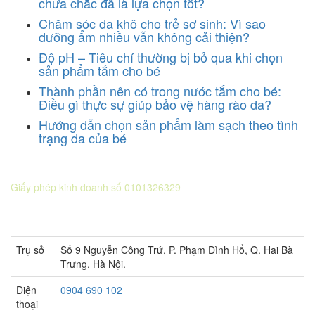
chưa chắc đã là lựa chọn tốt?
Chăm sóc da khô cho trẻ sơ sinh: Vì sao
dưỡng ẩm nhiều vẫn không cải thiện?
Độ pH – Tiêu chí thường bị bỏ qua khi chọn
sản phẩm tắm cho bé
Thành phần nên có trong nước tắm cho bé:
Điều gì thực sự giúp bảo vệ hàng rào da?
Hướng dẫn chọn sản phẩm làm sạch theo tình
trạng da của bé
CÔNG TY CỔ PHẦN DƯỢC KHOA
Giấy phép kinh doanh số 0101326329
Sở KH&ĐT thành phố Hà Nội cấp lần 5 ngày 22 tháng 08 năm
2016.
Trụ sở
Số 9 Nguyễn Công Trứ, P. Phạm Đình Hổ, Q. Hai Bà
Trưng, Hà Nội.
Điện
0904 690 102
thoại