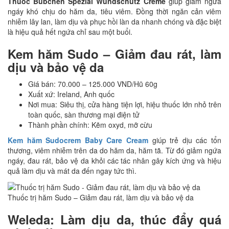
Thuốc Bubchen Spezial Wundschutz Creme
giúp giảm ngứa
ngáy khó chịu do hăm da, tiêu viêm. Đồng thời ngăn cản viêm
nhiễm lây lan, làm dịu và phục hồi làn da nhanh chóng và đặc biệt
là hiệu quả hết ngứa chỉ sau một buổi.
Kem hăm Sudo – Giảm đau rát, làm
dịu và bảo vệ da
Giá bán: 70.000 – 125.000 VND/Hũ 60g
Xuất xứ: Ireland, Anh quốc
Nơi mua: Siêu thị, cửa hàng tiện lợi, hiệu thuốc lớn nhỏ trên
toàn quốc, sàn thương mại điện tử
Thành phần chính: Kẽm oxyd, mỡ cừu
Kem hăm Sudocrem Baby Care Cream
giúp trẻ dịu các tổn
thương, viêm nhiễm trên da do hăm da, hăm tã. Từ đó giảm ngứa
ngáy, đau rát, bảo vệ da khỏi các tác nhân gây kích ứng và hiệu
quả làm dịu và mát da đến ngay tức thì.
Thuốc trị hăm Sudo – Giảm đau rát, làm dịu và bảo vệ da
Weleda: Làm dịu da, thúc đẩy quá