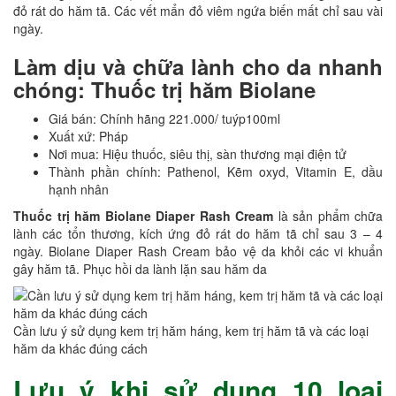
đỏ rát do hăm tã. Các vết mẩn đỏ viêm ngứa biến mất chỉ sau vài
ngày.
Làm dịu và chữa lành cho da nhanh
chóng:
Thuốc trị hăm Biolane
Giá bán: Chính hãng 221.000/ tuýp100ml
Xuất xứ: Pháp
Nơi mua: Hiệu thuốc, siêu thị, sàn thương mại điện tử
Thành phần chính: Pathenol, Kẽm oxyd, Vitamin E, dầu
hạnh nhân
Thuốc trị hăm Biolane Diaper Rash Cream
là sản phẩm chữa
lành các tổn thương, kích ứng đỏ rát do hăm tã chỉ sau 3 – 4
ngày. Biolane Diaper Rash Cream bảo vệ da khỏi các vi khuẩn
gây hăm tã. Phục hồi da lành lặn sau hăm da
Cần lưu ý sử dụng kem trị hăm háng, kem trị hăm tã và các loại
hăm da khác đúng cách
Lưu ý khi sử dụng 10 loại