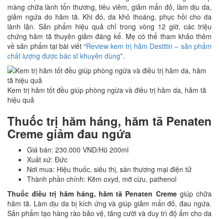
màng chữa lành tổn thương, tiêu viêm, giảm mẩn đỏ, làm dịu da,
giảm ngứa do hăm tã. Khi đó, da khô thoáng, phục hồi cho da
lành lặn. Sản phẩm hiệu quả chỉ trong vòng 12 giờ, các triệu
chứng hăm tã thuyên giảm đáng kể. Mẹ có thể tham khảo thêm
về sản phẩm tại bài viết “
Review kem trị hăm Destitin – sản phẩm
chất lượng được bác sĩ khuyên dùng
”.
Kem trị hăm tốt đều giúp phòng ngừa và điều trị hăm da, hăm tã
hiệu quả
Thuốc trị hăm háng, hăm tã Penaten
Creme giảm đau ngứa
Giá bán: 230.000 VND/Hũ 200ml
Xuất xứ: Đức
Nơi mua: Hiệu thuốc, siêu thị, sàn thương mại điện tử
Thành phần chính: Kẽm oxyd, mỡ cừu, pathenol
Thuốc điều trị hăm háng, hăm tã Penaten Creme
giúp chữa
hăm tã. Làm dịu da bị kích ứng và giúp giảm mẩn đỏ, đau ngứa.
Sản phẩm tạo hàng rào bảo vệ, tăng cười và duy trì độ ẩm cho da