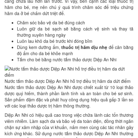
càng chữa lâu hơn lần trước. Vì vậy, bên cạnh các loại thuốc trị
hăm cho bé, mẹ nên chú ý quá trình chăm sóc để triệu chứng
hăm da ở bé chấm dứt triệt để.
Chăm sóc bảo vệ da bé đúng cách
Luôn giữ da bé sạch sẽ bằng cách vệ sinh và thay tã
thường xuyên hàng ngày
Luôn lau khô da bé trước khi đóng bỉm
Dùng kem dưỡng ẩm,
thuốc trị hăm dịu nhẹ
để cân bằng
độ ẩm cho da bé khỏe mạnh
Tắm cho bé bằng nước tắm thảo dược Diệp An Nhi
Nước tắm thảo dược Diệp An Nhi hỗ trợ điều trị hăm da dứt điểm
Nước tắm thảo dược Diệp An Nhi được chiết xuất từ 10 loại thảo
dược quý hiếm, thành phần lành tính và an toàn cho bé sơ sinh.
Sản phẩm đậm đặc và phát huy công dụng hiệu quả gấp 3 lần so
với các loại thảo dược trị hăm thông thường.
Diệp An Nhi có hiệu quả cao trong việc chữa lành các tổn thương
viêm nhiễm. Làm sạch da và bảo vệ da toàn diện, đồng thời ngăn
chặn sự xâm nhập của vi khuẩn, nấm men cùng các tác nhân gây
kích ứng khác. Sử dụng nước tắm thảo dược Diệp An Nhi thường