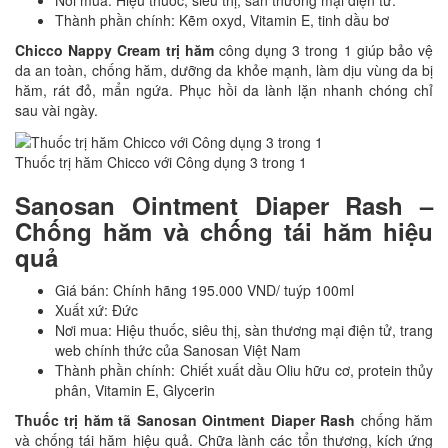
Thành phần chính: Kẽm oxyd, Vitamin E, tinh dầu bơ
Chicco Nappy Cream trị hăm
công dụng 3 trong 1 giúp bảo vệ
da an toàn, chống hăm, dưỡng da khỏe mạnh, làm dịu vùng da bị
hăm, rát đỏ, mẩn ngứa. Phục hồi da lành lặn nhanh chóng chỉ
sau vài ngày.
Thuốc trị hăm Chicco với Công dụng 3 trong 1
Sanosan Ointment Diaper Rash –
Chống hăm và chống tái hăm hiệu
quả
Giá bán: Chính hãng 195.000 VND/ tuýp 100ml
Xuất xứ: Đức
Nơi mua: Hiệu thuốc, siêu thị, sàn thương mại điện tử, trang
web chính thức của Sanosan Việt Nam
Thành phần chính: Chiết xuất dầu Oliu hữu cơ, protein thủy
phân, Vitamin E, Glycerin
Thuốc trị hăm tã Sanosan Ointment Diaper Rash
chống hăm
và chống tái hăm hiệu quả. Chữa lành các tổn thương, kích ứng