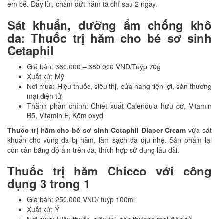
em bé. Đẩy lùi, chấm dứt hăm tã chỉ sau 2 ngày.
Sát khuẩn, dưỡng ẩm chống khô
da:
Thuốc trị hăm cho bé sơ sinh
Cetaphil
Giá bán: 360.000 – 380.000 VND/Tuýp 70g
Xuất xứ: Mỹ
Nơi mua: Hiệu thuốc, siêu thị, cửa hàng tiện lợi, sàn thương
mại điện tử
Thành phần chính: Chiết xuất Calendula hữu cơ, Vitamin
B5, Vitamin E, Kẽm oxyd
Thuốc trị hăm cho bé sơ sinh Cetaphil Diaper Cream
vừa sát
khuẩn cho vùng da bị hăm, làm sạch da dịu nhẹ. Sản phẩm lại
còn cân bằng độ ẩm trên da, thích hợp sử dụng lâu dài.
Thuốc trị hăm Chicco với công
dụng 3 trong 1
Giá bán: 250.000 VND/ tuýp 100ml
Xuất xứ: Ý
Nơi mua: Hiệu thuốc, siêu thị, sàn thương mại điện tử.