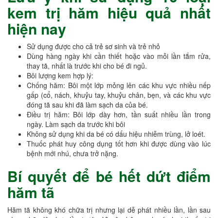
kem trị hăm hiệu quả nhất
hiện nay
Sử dụng được cho cả trẻ sơ sinh và trẻ nhỏ
Dùng hàng ngày khi cần thiết hoặc vào mỗi lần tắm rửa,
thay tã, nhất là trước khi cho bé đi ngủ.
Bôi lượng kem hợp lý:
Chống hăm: Bôi một lớp mỏng lên các khu vực nhiều nếp
gấp (cổ, nách, khuỷu tay, khuỷu chân, bẹn, và các khu vực
đóng tã sau khi đã làm sạch da của bé.
Điều trị hăm: Bôi lớp dày hơn, tần suất nhiều lần trong
ngày. Làm sạch da trước khi bôi
Không sử dụng khi da bé có dấu hiệu nhiễm trùng, lở loét.
Thuốc phát huy công dụng tốt hơn khi được dùng vào lúc
bệnh mới nhú, chưa trở nặng.
Bí quyết để bé hết dứt điểm
hăm tã
Hăm tã không khó chữa trị nhưng lại dễ phát nhiều lần, lần sau