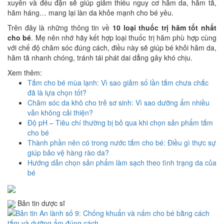
xuyên và đều đặn sẽ giúp giảm thiểu nguy cơ hăm da, hăm tã,
hăm háng… mang lại làn da khỏe mạnh cho bé yêu.
Trên đây là những thông tin về
10 loại
thuốc trị hăm tốt nhất
cho bé
. Mẹ nên nhớ hãy kết hợp loại thuốc trị hăm phù hợp cùng
với chế độ chăm sóc đúng cách, điều này sẽ giúp bé khỏi hăm da,
hăm tã nhanh chóng, tránh tái phát dai dẳng gây khó chịu.
Xem thêm:
Tắm cho bé mùa lạnh: Vì sao giảm số lần tắm chưa chắc
đã là lựa chọn tốt?
Chăm sóc da khô cho trẻ sơ sinh: Vì sao dưỡng ẩm nhiều
vẫn không cải thiện?
Độ pH – Tiêu chí thường bị bỏ qua khi chọn sản phẩm tắm
cho bé
Thành phần nên có trong nước tắm cho bé: Điều gì thực sự
giúp bảo vệ hàng rào da?
Hướng dẫn chọn sản phẩm làm sạch theo tình trạng da của
bé
Bản tin dược sĩ