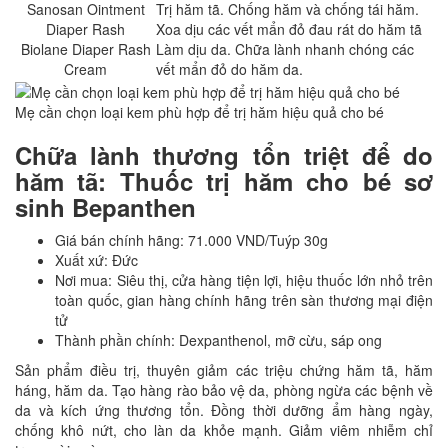
Sanosan Ointment
Trị hăm tã. Chống hăm và chống tái hăm.
Diaper Rash
Xoa dịu các vết mẩn đỏ đau rát do hăm tã
Biolane Diaper Rash
Làm dịu da. Chữa lành nhanh chóng các
Cream
vết mẩn đỏ do hăm da.
Mẹ cần chọn loại kem phù hợp để trị hăm hiệu quả cho bé
Chữa lành thương tổn triệt để do
hăm tã:
Thuốc trị hăm cho bé sơ
sinh Bepanthen
Giá bán chính hãng: 71.000 VND/Tuýp 30g
Xuất xứ: Đức
Nơi mua: Siêu thị, cửa hàng tiện lợi, hiệu thuốc lớn nhỏ trên
toàn quốc, gian hàng chính hãng trên sàn thương mại điện
tử
Thành phần chính: Dexpanthenol, mỡ cừu, sáp ong
Sản phẩm điều trị, thuyên giảm các triệu chứng hăm tã, hăm
háng, hăm da. Tạo hàng rào bảo vệ da, phòng ngừa các bệnh về
da và kích ứng thương tổn. Đồng thời dưỡng ẩm hàng ngày,
chống khô nứt, cho làn da khỏe mạnh. Giảm viêm nhiễm chỉ