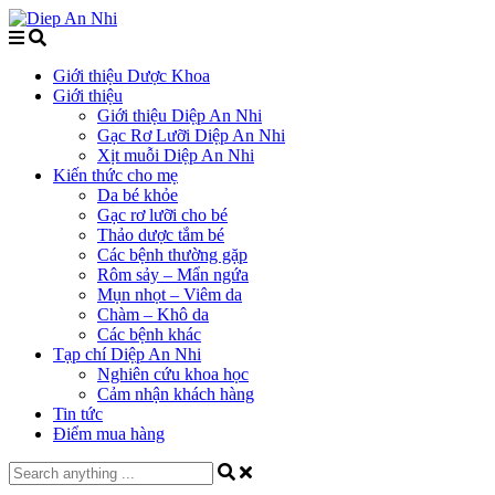
Giới thiệu Dược Khoa
Giới thiệu
Giới thiệu Diệp An Nhi
Gạc Rơ Lưỡi Diệp An Nhi
Xịt muỗi Diệp An Nhi
Kiến thức cho mẹ
Da bé khỏe
Gạc rơ lưỡi cho bé
Thảo dược tắm bé
Các bệnh thường gặp
Rôm sảy – Mẩn ngứa
Mụn nhọt – Viêm da
Chàm – Khô da
Các bệnh khác
Tạp chí Diệp An Nhi
Nghiên cứu khoa học
Cảm nhận khách hàng
Tin tức
Điểm mua hàng