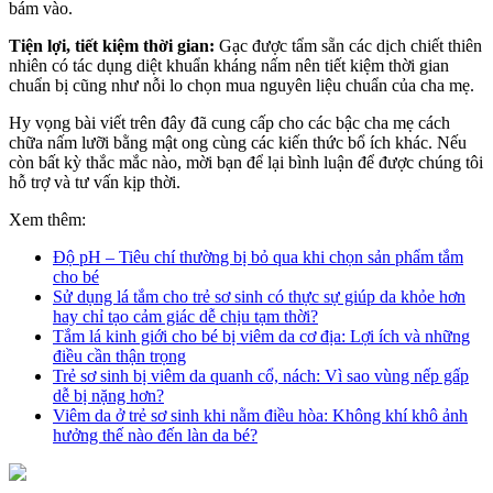
bám vào.
Tiện lợi, tiết kiệm thời gian:
Gạc được tẩm sẵn các dịch chiết thiên
nhiên có tác dụng diệt khuẩn kháng nấm nên tiết kiệm thời gian
chuẩn bị cũng như nỗi lo chọn mua nguyên liệu chuẩn của cha mẹ.
Hy vọng bài viết trên đây đã cung cấp cho các bậc cha mẹ cách
chữa nấm lưỡi bằng mật ong cùng các kiến thức bổ ích khác. Nếu
còn bất kỳ thắc mắc nào, mời bạn để lại bình luận để được chúng tôi
hỗ trợ và tư vấn kịp thời.
Xem thêm:
Độ pH – Tiêu chí thường bị bỏ qua khi chọn sản phẩm tắm
cho bé
Sử dụng lá tắm cho trẻ sơ sinh có thực sự giúp da khỏe hơn
hay chỉ tạo cảm giác dễ chịu tạm thời?
Tắm lá kinh giới cho bé bị viêm da cơ địa: Lợi ích và những
điều cần thận trọng
Trẻ sơ sinh bị viêm da quanh cổ, nách: Vì sao vùng nếp gấp
dễ bị nặng hơn?
Viêm da ở trẻ sơ sinh khi nằm điều hòa: Không khí khô ảnh
hưởng thế nào đến làn da bé?