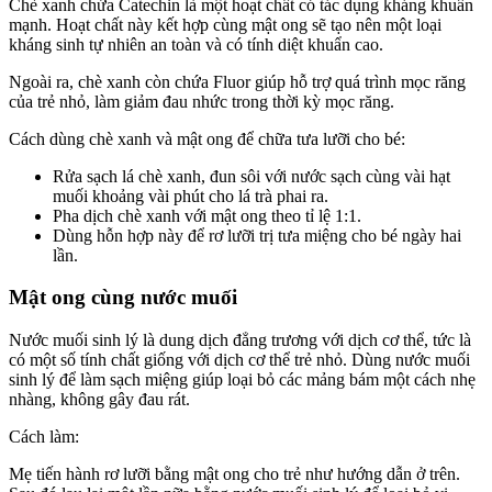
Chè xanh chứa Catechin là một hoạt chất có tác dụng kháng khuẩn
mạnh. Hoạt chất này kết hợp cùng mật ong sẽ tạo nên một loại
kháng sinh tự nhiên an toàn và có tính diệt khuẩn cao.
Ngoài ra, chè xanh còn chứa Fluor giúp hỗ trợ quá trình mọc răng
của trẻ nhỏ, làm giảm đau nhức trong thời kỳ mọc răng.
Cách dùng chè xanh và mật ong để chữa tưa lưỡi cho bé:
Rửa sạch lá chè xanh, đun sôi với nước sạch cùng vài hạt
muối khoảng vài phút cho lá trà phai ra.
Pha dịch chè xanh với mật ong theo tỉ lệ 1:1.
Dùng hỗn hợp này để rơ lưỡi trị tưa miệng cho bé ngày hai
lần.
Mật ong cùng nước muối
Nước muối sinh lý là dung dịch đẳng trương với dịch cơ thể, tức là
có một số tính chất giống với dịch cơ thể trẻ nhỏ. Dùng nước muối
sinh lý để làm sạch miệng giúp loại bỏ các mảng bám một cách nhẹ
nhàng, không gây đau rát.
Cách làm:
Mẹ tiến hành rơ lưỡi bằng mật ong cho trẻ như hướng dẫn ở trên.