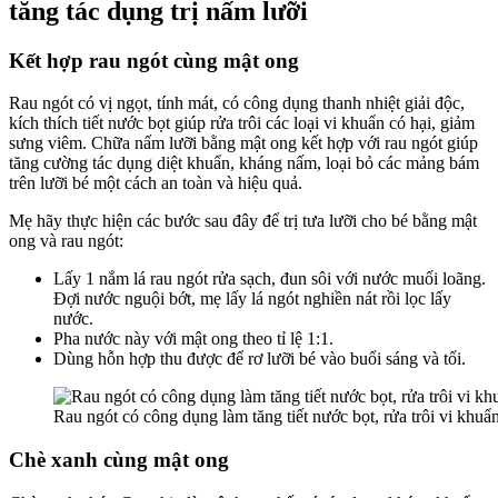
tăng tác dụng trị nấm lưỡi
Kết hợp rau ngót cùng mật ong
Rau ngót có vị ngọt, tính mát, có công dụng thanh nhiệt giải độc,
kích thích tiết nước bọt giúp rửa trôi các loại vi khuẩn có hại, giảm
sưng viêm. Chữa nấm lưỡi bằng mật ong kết hợp với rau ngót giúp
tăng cường tác dụng diệt khuẩn, kháng nấm, loại bỏ các mảng bám
trên lưỡi bé một cách an toàn và hiệu quả.
Mẹ hãy thực hiện các bước sau đây để trị tưa lưỡi cho bé bằng mật
ong và rau ngót:
Lấy 1 nắm lá rau ngót rửa sạch, đun sôi với nước muối loãng.
Đợi nước nguội bớt, mẹ lấy lá ngót nghiền nát rồi lọc lấy
nước.
Pha nước này với mật ong theo tỉ lệ 1:1.
Dùng hỗn hợp thu được để rơ lưỡi bé vào buổi sáng và tối.
Rau ngót có công dụng làm tăng tiết nước bọt, rửa trôi vi khuẩ
Chè xanh cùng mật ong