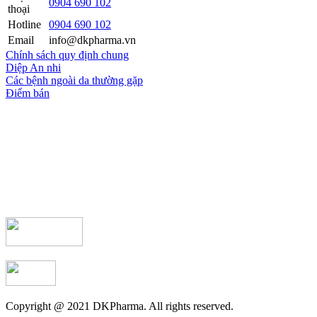
0904 690 102
thoại
Hotline
0904 690 102
Email
info@dkpharma.vn
Chính sách quy định chung
Diệp An nhi
Các bệnh ngoài da thường gặp
Điểm bán
Copyright @ 2021 DKPharma. All rights reserved.