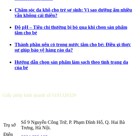
Chăm sóc da khô cho trẻ sơ sinh: Vì sao dưỡng ẩm nhiều
vẫn không cải thiện?
Độ pH – Tiêu chí thường bị bỏ qua khi chọn sản phẩm
tắm cho bé
Thành phần nên có trong nước tắm cho bé: Điều gì thực
sự giúp bảo vệ hàng rào da?
Hướng dẫn chọn sản phẩm làm sạch theo tình trạng da
của bé
CÔNG TY CỔ PHẦN DƯỢC KHOA
Giấy phép kinh doanh số 0101326329
Sở KH&ĐT thành phố Hà Nội cấp lần 5 ngày 22 tháng 08 năm
2016.
Số 9 Nguyễn Công Trứ, P. Phạm Đình Hổ, Q. Hai Bà
Trụ sở
Trưng, Hà Nội.
Điện