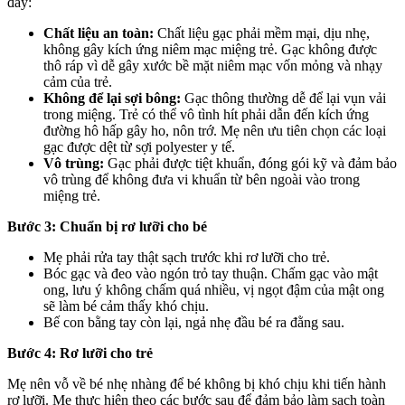
đây:
Chất liệu an toàn:
Chất liệu gạc phải mềm mại, dịu nhẹ,
không gây kích ứng niêm mạc miệng trẻ. Gạc không được
thô ráp vì dễ gây xước bề mặt niêm mạc vốn mỏng và nhạy
cảm của trẻ.
Không để lại sợi bông:
Gạc thông thường dễ để lại vụn vải
trong miệng. Trẻ có thể vô tình hít phải dẫn đến kích ứng
đường hô hấp gây ho, nôn trớ. Mẹ nên ưu tiên chọn các loại
gạc được dệt từ sợi polyester y tế.
Vô trùng:
Gạc phải được tiệt khuẩn, đóng gói kỹ và đảm bảo
vô trùng để không đưa vi khuẩn từ bên ngoài vào trong
miệng trẻ.
Bước 3: Chuẩn bị rơ lưỡi cho bé
Mẹ phải rửa tay thật sạch trước khi rơ lưỡi cho trẻ.
Bóc gạc và đeo vào ngón trỏ tay thuận. Chấm gạc vào mật
ong, lưu ý không chấm quá nhiều, vị ngọt đậm của mật ong
sẽ làm bé cảm thấy khó chịu.
Bế con bằng tay còn lại, ngả nhẹ đầu bé ra đằng sau.
Bước 4: Rơ lưỡi cho trẻ
Mẹ nên vỗ về bé nhẹ nhàng để bé không bị khó chịu khi tiến hành
rơ lưỡi. Mẹ thực hiện theo các bước sau để đảm bảo làm sạch toàn