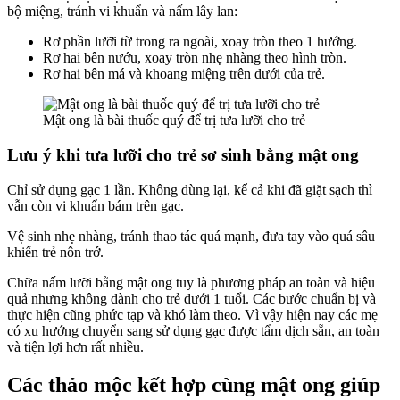
bộ miệng, tránh vi khuẩn và nấm lây lan:
Rơ phần lưỡi từ trong ra ngoài, xoay tròn theo 1 hướng.
Rơ hai bên nướu, xoay tròn nhẹ nhàng theo hình tròn.
Rơ hai bên má và khoang miệng trên dưới của trẻ.
Mật ong là bài thuốc quý để trị tưa lưỡi cho trẻ
Lưu ý khi tưa lưỡi cho trẻ sơ sinh bằng mật ong
Chỉ sử dụng gạc 1 lần. Không dùng lại, kể cả khi đã giặt sạch thì
vẫn còn vi khuẩn bám trên gạc.
Vệ sinh nhẹ nhàng, tránh thao tác quá mạnh, đưa tay vào quá sâu
khiến trẻ nôn trớ.
Chữa nấm lưỡi bằng mật ong tuy là phương pháp an toàn và hiệu
quả nhưng không dành cho trẻ dưới 1 tuổi. Các bước chuẩn bị và
thực hiện cũng phức tạp và khó làm theo. Vì vậy hiện nay các mẹ
có xu hướng chuyển sang sử dụng gạc được tẩm dịch sẵn, an toàn
và tiện lợi hơn rất nhiều.
Các thảo mộc kết hợp cùng mật ong giúp