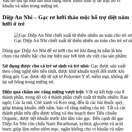
Sau đó lau lại một lần nữa bằng nước muối sinh lý để loại bỏ vi
khuẩn và nấm trong miệng trẻ.
Diệp An Nhi – Gạc rơ lưỡi thảo mộc hỗ trợ diệt nấm
lưỡi ở trẻ
Gạc Diệp An Nhi chiết xuất từ thiên nhiên an toàn cho trẻ sơ si
Dùng gạc Diệp An Nhi để rơ lưỡi cho trẻ khi đang bị nấm là lựa
chọn của nhiều bậc cha mẹ hiện nay bởi tính ưu việt của sản phẩm:
Sử dụng được cho cả trẻ sơ sinh và trẻ nhỏ:
Gạc được sản xuất
theo công nghệ tiên tiến nhất, được khử khuẩn tuyệt đối trước khi
đóng gói. Gạc được dệt từ sợi tơ Polyester Y tế, mềm mại, không để
lại sợi bông trong miệng trẻ.
Hiệu quả chăm sóc răng miệng vượt trội:
Với sự kết hợp của 8
thành phần, trong đó có 4 thành phần chiết xuất từ thiên nhiên: Rau
ngót, Cúc la mã, Chè xanh và Keo ong, đều là các bài thuốc quý,
giúp kháng khuẩn, diệt nấm, bảo vệ răng miệng của trẻ. Tất cả các
thành phần trên đều được trồng và thu hoạch theo Tiêu chuẩn
Organic, được tiệt khuẩn trước khi tẩm vào gạc. Bên cạnh đó gạc
Diệp An Nhi còn chứa Natri Bicarbonat, xylitol, glycerin và acid
boric giúp làm mềm niêm mạc, ngăn không cho vi khuẩn và nấm