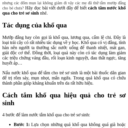
nhưng các đốm mụn lại không giảm đi vậy các mẹ đã thử tắm mướp đắng
Hãy đọc bài viết dưới đây để biết
cách tắm nước khổ
cho bé chưa?
qua cho trẻ sơ sinh
nhé.
Tác dụng của khổ qua
Mướp đắng hay còn gọi là khổ qua, lương qua, cẩm lệ chi. Đây là
loại trái cây có rất nhiều tác dụng về y học. Khổ qua có vị đắng, tính
hàn nên người ta thường sắc nước uống để thanh nhiệt, mát gan,
giải độc cơ thể. Đồng thời, loại quả này còn có tác dụng làm giảm
các triệu chứng váng đầu, rối loạn kinh nguyệt, đau thắt ngực, tăng
huyết áp…
Nấu nước khổ qua để tắm cho trẻ sơ sinh là một bài thuốc dân gian
để trị rôm sảy, mụn nhọt, mẩn ngứa. Trong quả khổ qua có chứa
thành phần giúp kháng khuẩn trên da rất hữu hiệu.
Cách tắm khổ qua hiệu quả cho trẻ sơ
sinh
4 bước để làm nước tắm khổ qua cho trẻ sơ sinh:
Bước 1:
Lựa chọn những quả khổ qua không quá già hoặc