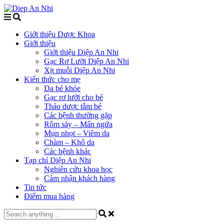
Giới thiệu Dược Khoa
Giới thiệu
Giới thiệu Diệp An Nhi
Gạc Rơ Lưỡi Diệp An Nhi
Xịt muỗi Diệp An Nhi
Kiến thức cho mẹ
Da bé khỏe
Gạc rơ lưỡi cho bé
Thảo dược tắm bé
Các bệnh thường gặp
Rôm sảy – Mẩn ngứa
Mụn nhọt – Viêm da
Chàm – Khô da
Các bệnh khác
Tạp chí Diệp An Nhi
Nghiên cứu khoa học
Cảm nhận khách hàng
Tin tức
Điểm mua hàng