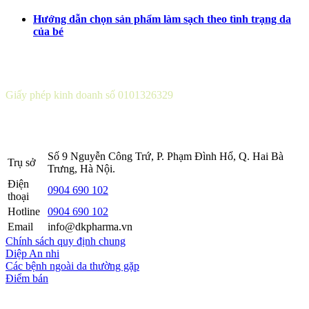
Hướng dẫn chọn sản phẩm làm sạch theo tình trạng da
của bé
CÔNG TY CỔ PHẦN DƯỢC KHOA
Giấy phép kinh doanh số 0101326329
Sở KH&ĐT thành phố Hà Nội cấp lần 5 ngày 22 tháng 08 năm
2016.
Số 9 Nguyễn Công Trứ, P. Phạm Đình Hổ, Q. Hai Bà
Trụ sở
Trưng, Hà Nội.
Điện
0904 690 102
thoại
Hotline
0904 690 102
Email
info@dkpharma.vn
Chính sách quy định chung
Diệp An nhi
Các bệnh ngoài da thường gặp
Điểm bán