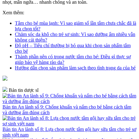
nhọt, mẩn ngứa… nhanh chóng và an toàn.
Xem thêm:
Tắm cho bé mùa lạnh: Vì sao giảm số lần tắm chưa chắc đã là
lựa chọn tốt?
Chăm sóc da khô cho trẻ sơ sinh: Vì sao dưỡng ẩm nhiều vẫn
không cải thiện?
Độ pH – Tiêu chí thường bị bỏ qua khi chọn sản phẩm tắm
cho bé
Thành phần nên có trong nước tắm cho bé: Điều gì thực sự
giúp bảo vệ hàng rào da?
Hướng dẫn chọn sản phẩm làm sạch theo tình trạng da của bé
Bản tin dược sĩ
Bản tin An lành số 9: Chống khuẩn và nấm cho bé bằng cách tắm
và dưỡng ẩm đúng cách
Bản tin An lành số 8: Lựa chọn nước tắm gội hay sữa tắm cho trẻ sơ
sinh việt nam