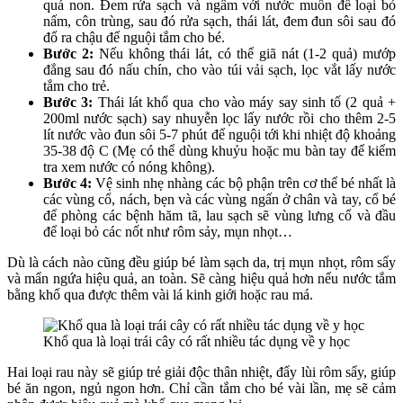
quá non. Đem rửa sạch và ngâm với nước muốn để loại bỏ
nấm, côn trùng, sau đó rửa sạch, thái lát, đem đun sôi sau đó
đổ ra chậu để nguội tắm cho bé.
Bước 2:
Nếu không thái lát, có thể giã nát (1-2 quả) mướp
đắng sau đó nấu chín, cho vào túi vải sạch, lọc vắt lấy nước
tắm cho trẻ.
Bước 3:
Thái lát khổ qua cho vào máy say sinh tố (2 quả +
200ml nước sạch) say nhuyễn lọc lấy nước rồi cho thêm 2-5
lít nước vào đun sôi 5-7 phút để nguội tới khi nhiệt độ khoảng
35-38 độ C (Mẹ có thể dùng khuỷu hoặc mu bàn tay để kiểm
tra xem nước có nóng không).
Bước 4:
Vệ sinh nhẹ nhàng các bộ phận trên cơ thể bé nhất là
các vùng cổ, nách, bẹn và các vùng ngấn ở chân và tay, cổ bé
để phòng các bệnh hăm tã, lau sạch sẽ vùng lưng cổ và đầu
để loại bỏ các nốt như rôm sảy, mụn nhọt…
Dù là cách nào cũng đều giúp bé làm sạch da, trị mụn nhọt, rôm sẩy
và mẩn ngứa hiệu quả, an toàn. Sẽ càng hiệu quả hơn nếu nước tắm
bằng khổ qua được thêm vài lá kinh giới hoặc rau má.
Khổ qua là loại trái cây có rất nhiều tác dụng về y học
Hai loại rau này sẽ giúp trẻ giải độc thân nhiệt, đẩy lùi rôm sẩy, giúp
bé ăn ngon, ngủ ngon hơn. Chỉ cần tắm cho bé vài lần, mẹ sẽ cảm