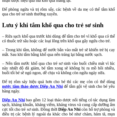
nhận được hiệu quả mà khổ qua mang lại.
Để phòng ngừa và trị rôm sẩy, các bệnh về da mẹ có thể tắm khổ
qua cho trẻ sơ sinh
thường xuyên.
Lưu ý khi tắm khổ qua cho trẻ sơ sinh
– Rửa sạch khổ qua trước khi dùng để tắm cho trẻ vì khổ qua có thể
có thuốc trừ sâu hoặc các loại lông trên khổ qua gây ngứa cho trẻ.
– Trong khi tắm, không để nước bắn vào mắt trẻ sẽ khiến trẻ bị cay
mắt. Sau khi tắm bằng khổ qua nên tráng lại bằng nước sạch.
– Nên tắm nước khổ qua cho trẻ sơ sinh vào buổi chiều mát vì lúc
này nhiệt độ đã giảm, bé tắm xong sẽ không bị ra mồ hôi nhiều,
buổi tối bé sẽ ngủ ngon, dễ chịu và không còn ngứa ngáy nữa.
Để trị rôm sảy hiệu quả hơn cho bé thì các mẹ còn có thể dùng
nước tắm thảo dược Diệp An Nhi
để tắm gội vệ sinh cho bé yêu
hàng ngày.
Diệp An Nhi
bao gồm 12 loại thảo dược nổi tiếng có tác dụng làm
sạch, kháng khuẩn, kháng viêm, kháng virus và cung cấp dưỡng ẩm
cực tốt cho trẻ sơ sinh. Đồng thời
Diệp An Nhi
còn hỗ trợ phòng và
điều trị các bệnh lý ngoài da khác cho bé như chàm, hăm tã, mụn