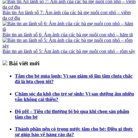
Bản tin An lành số 7: Ám ảnh của các bà mẹ nuôi con nhỏ – viêm
da cơ địa
Bản tin an lành số 6: Ám ảnh của các bà mẹ nuôi con nhỏ – hăm tã
Bản tin an lành số 5: Ám ảnh của các bà mẹ nuôi con nhỏ – rôm sảy
Bài viết mới
Tắm cho bé mùa lạnh: Vì sao giảm số lần tắm chưa chắc
đã là lựa chọn tốt?
Chăm sóc da khô cho trẻ sơ sinh: Vì sao dưỡng ẩm nhiều
vẫn không cải thiện?
Độ pH – Tiêu chí thường bị bỏ qua khi chọn sản phẩm
tắm cho bé
Thành phần nên có trong nước tắm cho bé: Điều gì thực
sự giúp bảo vệ hàng rào da?