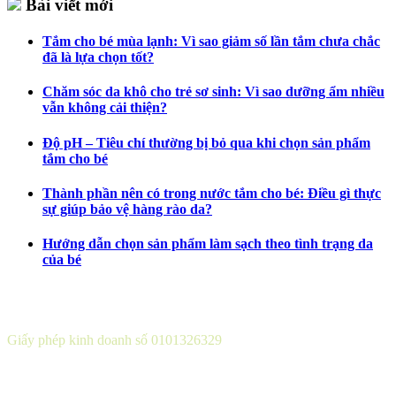
Bài viết mới
Tắm cho bé mùa lạnh: Vì sao giảm số lần tắm chưa chắc
đã là lựa chọn tốt?
Chăm sóc da khô cho trẻ sơ sinh: Vì sao dưỡng ẩm nhiều
vẫn không cải thiện?
Độ pH – Tiêu chí thường bị bỏ qua khi chọn sản phẩm
tắm cho bé
Thành phần nên có trong nước tắm cho bé: Điều gì thực
sự giúp bảo vệ hàng rào da?
Hướng dẫn chọn sản phẩm làm sạch theo tình trạng da
của bé
CÔNG TY CỔ PHẦN DƯỢC KHOA
Giấy phép kinh doanh số 0101326329
Sở KH&ĐT thành phố Hà Nội cấp lần 5 ngày 22 tháng 08 năm
2016.