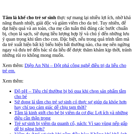
Tắm lá khế cho trẻ sơ sinh
thực sự mang lại nhiều lợi ích, nhờ khả
năng thanh nhiệt, giải độc và giảm viêm cho da trẻ. Tuy nhiên, để
đạt hiệu quả và an toàn, cha mẹ cần tuân thủ đúng các bước chuẩn
bị, chọn lá sạch, sử dụng liều lượng hợp lý và chú ý đến những lưu
ý quan trọng khi tắm cho con. Đặc biệt, nếu trong quá trình tắm mà
da trẻ xuất hiện bất kỳ biểu hiện bất thường nào, cha mẹ nên ngừng
ngay và đưa trẻ đến bác sĩ da liễu để được thăm khám kịp thời, tránh
những rủi ro không mong muốn.
Xem thêm:
Diệp An Nhi – Đột phá công nghệ điều trị da liễu cho
trẻ em.
Xem thêm:
Độ pH – Tiêu chí thường bị bỏ qua khi chọn sản phẩm tắm
cho bé
Sử dụng lá tắm cho trẻ sơ sinh có thực sự giúp da khỏe hơn
hay chỉ tạo cảm giác dễ chịu tạm thời?
Tắm lá kinh giới cho bé bị viêm da cơ địa: Lợi ích và những
điều cần thận trọng
Trẻ sơ sinh bị viêm da quanh cổ, nách: Vì sao vùng nếp gấp
dễ bị nặng hơn?