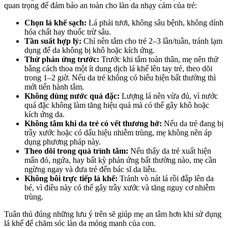
quan trọng để đảm bảo an toàn cho làn da nhạy cảm của trẻ:
Chọn lá khế sạch:
Lá phải tươi, không sâu bệnh, không dính
hóa chất hay thuốc trừ sâu.
Tần suất hợp lý:
Chỉ nên tắm cho trẻ 2–3 lần/tuần, tránh lạm
dụng để da không bị khô hoặc kích ứng.
Thử phản ứng trước:
Trước khi tắm toàn thân, mẹ nên thử
bằng cách thoa một ít dung dịch lá khế lên tay trẻ, theo dõi
trong 1–2 giờ. Nếu da trẻ không có biểu hiện bất thường thì
mới tiến hành tắm.
Không dùng nước quá đặc:
Lượng lá nên vừa đủ, vì nước
quá đặc không làm tăng hiệu quả mà có thể gây khô hoặc
kích ứng da.
Không tắm khi da trẻ có vết thương hở:
Nếu da trẻ đang bị
trầy xước hoặc có dấu hiệu nhiễm trùng, mẹ không nên áp
dụng phương pháp này.
Theo dõi trong quá trình tắm:
Nếu thấy da trẻ xuất hiện
mẩn đỏ, ngứa, hay bất kỳ phản ứng bất thường nào, mẹ cần
ngừng ngay và đưa trẻ đến bác sĩ da liễu.
Không bôi trực tiếp lá khế:
Tránh vò nát lá rồi đắp lên da
bé, vì điều này có thể gây trầy xước và tăng nguy cơ nhiễm
trùng.
Tuân thủ đúng những lưu ý trên sẽ giúp mẹ an tâm hơn khi sử dụng
lá khế để chăm sóc làn da mỏng manh của con.