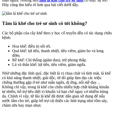
mẩn ngứa. Nhưng liệu
tắm lá khế cho trẻ sơ sinh
có thực sự tốt?
Hãy cùng tìm hiểu rõ hơn qua bài viết dưới đây.
Tắm lá khế cho trẻ sơ sinh có tốt không?
Các bộ phận của cây khế theo y học cổ truyền đều có tác dụng chữa
bệnh:
Hoa khế: điều trị sốt rét.
Quả khế: lợi tiểu, thanh nhiệt, tiêu viêm, giảm ho và long
đờm.
Rễ khế: Chỉ thống (giảm đau), trừ phong thấp.
Lá và thân khế: lợi tiểu, tiêu viêm, giảm ngứa.
Nhờ những đặc tính quý, đặc biệt là vị chua chát và tính mát, lá khế
có khả năng thanh nhiệt, giải độc, từ đó giúp làm dịu các triệu
chứng thường gặp ở trẻ như mẩn ngứa, dị ứng, nổi mề đay…
Không chỉ vậy, trong lá khế còn chứa nhiều hợp chất kháng khuẩn
tự nhiên, hỗ trợ tiêu diệt vi khuẩn và hạn chế nguy cơ nhiễm trùng
da. Chính vì vậy, từ lâu lá khế đã được dân gian sử dụng để nấu
nước tắm cho trẻ, giúp hỗ trợ cải thiện các tình trạng như rôm sảy,
chàm sữa hay mụn nhọt.