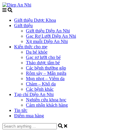
Giới thiệu Dược Khoa
Giới thiệu
Giới thiệu Diệp An Nhi
Gạc Rơ Lưỡi Diệp An Nhi
Xịt muỗi Diệp An Nhi
Kiến thức cho mẹ
Da bé khỏe
Gạc rơ lưỡi cho bé
Thảo dược tắm bé
Các bệnh thường gặp
Rôm sảy – Mẩn ngứa
Mụn nhọt – Viêm da
Chàm – Khô da
Các bệnh khác
Tạp chí Diệp An Nhi
Nghiên cứu khoa học
Cảm nhận khách hàng
Tin tức
Điểm mua hàng