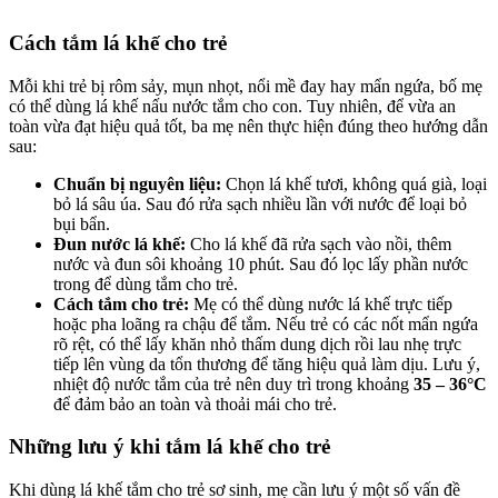
Cách tắm lá khế cho trẻ
Mỗi khi trẻ bị rôm sảy, mụn nhọt, nổi mề đay hay mẩn ngứa, bố mẹ
có thể dùng lá khế nấu nước tắm cho con. Tuy nhiên, để vừa an
toàn vừa đạt hiệu quả tốt, ba mẹ nên thực hiện đúng theo hướng dẫn
sau:
Chuẩn bị nguyên liệu:
Chọn lá khế tươi, không quá già, loại
bỏ lá sâu úa. Sau đó rửa sạch nhiều lần với nước để loại bỏ
bụi bẩn.
Đun nước lá khế:
Cho lá khế đã rửa sạch vào nồi, thêm
nước và đun sôi khoảng 10 phút. Sau đó lọc lấy phần nước
trong để dùng tắm cho trẻ.
Cách tắm cho trẻ:
Mẹ có thể dùng nước lá khế trực tiếp
hoặc pha loãng ra chậu để tắm. Nếu trẻ có các nốt mẩn ngứa
rõ rệt, có thể lấy khăn nhỏ thấm dung dịch rồi lau nhẹ trực
tiếp lên vùng da tổn thương để tăng hiệu quả làm dịu. Lưu ý,
nhiệt độ nước tắm của trẻ nên duy trì trong khoảng
35 – 36°C
để đảm bảo an toàn và thoải mái cho trẻ.
Những lưu ý khi tắm lá khế cho trẻ
Khi dùng lá khế tắm cho trẻ sơ sinh, mẹ cần lưu ý một số vấn đề