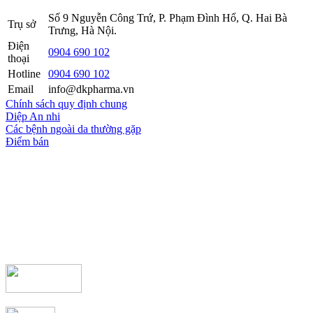
Số 9 Nguyễn Công Trứ, P. Phạm Đình Hổ, Q. Hai Bà
Trụ sở
Trưng, Hà Nội.
Điện
0904 690 102
thoại
Hotline
0904 690 102
Email
info@dkpharma.vn
Chính sách quy định chung
Diệp An nhi
Các bệnh ngoài da thường gặp
Điểm bán