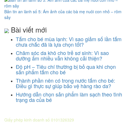
Bản tin an lành số 5: Ám ảnh của các bà mẹ nuôi con nhỏ – rôm
sảy
Bài viết mới
Tắm cho bé mùa lạnh: Vì sao giảm số lần tắm
chưa chắc đã là lựa chọn tốt?
Chăm sóc da khô cho trẻ sơ sinh: Vì sao
dưỡng ẩm nhiều vẫn không cải thiện?
Độ pH – Tiêu chí thường bị bỏ qua khi chọn
sản phẩm tắm cho bé
Thành phần nên có trong nước tắm cho bé:
Điều gì thực sự giúp bảo vệ hàng rào da?
Hướng dẫn chọn sản phẩm làm sạch theo tình
trạng da của bé
CÔNG TY CỔ PHẦN DƯỢC KHOA
Giấy phép kinh doanh số 0101326329
Sở KH&ĐT thành phố Hà Nội cấp lần 5 ngày 22 tháng 08 năm