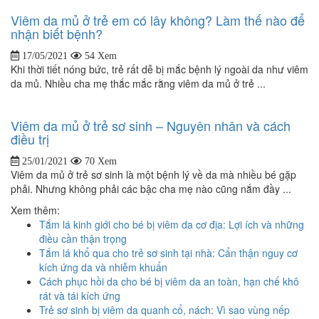
Viêm da mủ ở trẻ em có lây không? Làm thế nào để
nhận biết bệnh?
17/05/2021
54 Xem
Khi thời tiết nóng bức, trẻ rất dễ bị mắc bệnh lý ngoài da như viêm
da mủ. Nhiều cha mẹ thắc mắc rằng viêm da mủ ở trẻ ...
Viêm da mủ ở trẻ sơ sinh – Nguyên nhân và cách
điều trị
25/01/2021
70 Xem
Viêm da mủ ở trẻ sơ sinh là một bệnh lý về da mà nhiều bé gặp
phải. Nhưng không phải các bậc cha mẹ nào cũng nắm đầy ...
Xem thêm:
Tắm lá kinh giới cho bé bị viêm da cơ địa: Lợi ích và những
điều cần thận trọng
Tắm lá khổ qua cho trẻ sơ sinh tại nhà: Cẩn thận nguy cơ
kích ứng da và nhiễm khuẩn
Cách phục hồi da cho bé bị viêm da an toàn, hạn chế khô
rát và tái kích ứng
Trẻ sơ sinh bị viêm da quanh cổ, nách: Vì sao vùng nếp