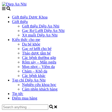
Giới thiệu Dược Khoa
Giới thiệu
Giới thiệu Diệp An Nhi
Gạc Rơ Lưỡi Diệp An Nhi
Xịt muỗi Diệp An Nhi
Kiến thức cho mẹ
Da bé khỏe
Gạc rơ lưỡi cho bé
Thảo dược tắm bé
Các bệnh thường gặp
Rôm sảy – Mẩn ngứa
Mụn nhọt – Viêm da
Chàm – Khô da
Các bệnh khác
Tạp chí Diệp An Nhi
Nghiên cứu khoa học
Cảm nhận khách hàng
Tin tức
Điểm mua hàng