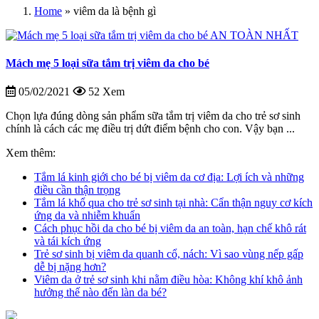
Home
»
viêm da là bệnh gì
Mách mẹ 5 loại sữa tắm trị viêm da cho bé
05/02/2021
52 Xem
Chọn lựa đúng dòng sản phẩm sữa tắm trị viêm da cho trẻ sơ sinh
chính là cách các mẹ điều trị dứt điểm bệnh cho con. Vậy bạn ...
Xem thêm:
Tắm lá kinh giới cho bé bị viêm da cơ địa: Lợi ích và những
điều cần thận trọng
Tắm lá khổ qua cho trẻ sơ sinh tại nhà: Cẩn thận nguy cơ kích
ứng da và nhiễm khuẩn
Cách phục hồi da cho bé bị viêm da an toàn, hạn chế khô rát
và tái kích ứng
Trẻ sơ sinh bị viêm da quanh cổ, nách: Vì sao vùng nếp gấp
dễ bị nặng hơn?
Viêm da ở trẻ sơ sinh khi nằm điều hòa: Không khí khô ảnh
hưởng thế nào đến làn da bé?