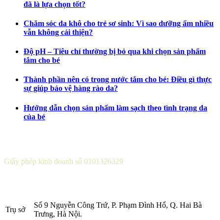
đã là lựa chọn tốt?
Chăm sóc da khô cho trẻ sơ sinh: Vì sao dưỡng ẩm nhiều
vẫn không cải thiện?
Độ pH – Tiêu chí thường bị bỏ qua khi chọn sản phẩm
tắm cho bé
Thành phần nên có trong nước tắm cho bé: Điều gì thực
sự giúp bảo vệ hàng rào da?
Hướng dẫn chọn sản phẩm làm sạch theo tình trạng da
của bé
CÔNG TY CỔ PHẦN DƯỢC KHOA
Giấy phép kinh doanh số 0101326329
Sở KH&ĐT thành phố Hà Nội cấp lần 5 ngày 22 tháng 08 năm
2016.
Số 9 Nguyễn Công Trứ, P. Phạm Đình Hổ, Q. Hai Bà
Trụ sở
Trưng, Hà Nội.