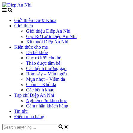
Giới thiệu Dược Khoa
Giới thiệu
Giới thiệu Diệp An Nhi
Gạc Rơ Lưỡi Diệp An Nhi
Xịt muỗi Diệp An Nhi
Kiến thức cho mẹ
Da bé khỏe
Gạc rơ lưỡi cho bé
Thảo dược tắm bé
Các bệnh thường gặp
Rôm sảy – Mẩn ngứa
Mụn nhọt – Viêm da
Chàm – Khô da
Các bệnh khác
Tạp chí Diệp An Nhi
Nghiên cứu khoa học
Cảm nhận khách hàng
Tin tức
Điểm mua hàng