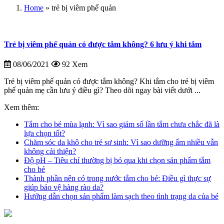
Home
»
trẻ bị viêm phế quản
Trẻ bị viêm phế quản có được tắm không? 6 lưu ý khi tắm
08/06/2021
92 Xem
Trẻ bị viêm phế quản có được tắm không? Khi tắm cho trẻ bị viêm
phế quản mẹ cần lưu ý điều gì? Theo dõi ngay bài viết dưới ...
Xem thêm:
Tắm cho bé mùa lạnh: Vì sao giảm số lần tắm chưa chắc đã là
lựa chọn tốt?
Chăm sóc da khô cho trẻ sơ sinh: Vì sao dưỡng ẩm nhiều vẫn
không cải thiện?
Độ pH – Tiêu chí thường bị bỏ qua khi chọn sản phẩm tắm
cho bé
Thành phần nên có trong nước tắm cho bé: Điều gì thực sự
giúp bảo vệ hàng rào da?
Hướng dẫn chọn sản phẩm làm sạch theo tình trạng da của bé