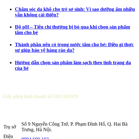
Chăm sóc da khô cho trẻ sơ sinh: Vì sao dưỡng ẩm nhiều
vẫn không cải thiện?
Độ pH – Tiêu chí thường bị bỏ qua khi chọn sản phẩm
tắm cho bé
Thành phần nên có trong nước tắm cho bé: Điều gì thực
sự giúp bảo vệ hàng rào da?
Hướng dẫn chọn sản phẩm làm sạch theo tình trạng da
của bé
CÔNG TY CỔ PHẦN DƯỢC KHOA
Giấy phép kinh doanh số 0101326329
Sở KH&ĐT thành phố Hà Nội cấp lần 5 ngày 22 tháng 08 năm
2016.
Số 9 Nguyễn Công Trứ, P. Phạm Đình Hổ, Q. Hai Bà
Trụ sở
Trưng, Hà Nội.
Điện