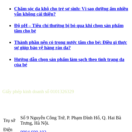
Chăm sóc da khô cho trẻ sơ sinh: Vì sao dưỡng ẩm nhiều
vẫn không cải thiện?
Độ pH – Tiêu chí thường bị bỏ qua khi chọn sản phẩm
tắm cho bé
Thành phần nên có trong nước tắm cho bé: Điều gì thực
sự giúp bảo vệ hàng rào da?
Hướng dẫn chọn sản phẩm làm sạch theo tình trạng da
của bé
CÔNG TY CỔ PHẦN DƯỢC KHOA
Giấy phép kinh doanh số 0101326329
Sở KH&ĐT thành phố Hà Nội cấp lần 5 ngày 22 tháng 08 năm
2016.
Số 9 Nguyễn Công Trứ, P. Phạm Đình Hổ, Q. Hai Bà
Trụ sở
Trưng, Hà Nội.
Điện