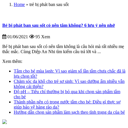
Home
»
trẻ bị phát ban sau sốt
Bé bị phát ban sau sốt có nên tắm không? 6 lưu ý nên nhớ
01/06/2021
95 Xem
Bé bị phát ban sau sốt có nên tắm không là câu hỏi mà rất nhiều mẹ
thắc mắc. Cùng Diệp An Nhi tìm kiếm câu trả lời và ...
Xem thêm:
Tắm cho bé mùa lạnh: Vì sao giảm số lần tắm chưa chắc đã là
lựa chọn tốt?
Chăm sóc da khô cho trẻ sơ sinh: Vì sao dưỡng ẩm nhiều vẫn
không cải thiện?
Độ pH – Tiêu chí thường bị bỏ qua khi chọn sản phẩm tắm
cho bé
Thành phần nên có trong nước tắm cho bé: Điều gì thực sự
giúp bảo vệ hàng rào da?
Hướng dẫn chọn sản phẩm làm sạch theo tình trạng da của bé