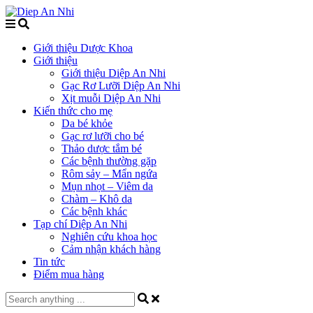
Giới thiệu Dược Khoa
Giới thiệu
Giới thiệu Diệp An Nhi
Gạc Rơ Lưỡi Diệp An Nhi
Xịt muỗi Diệp An Nhi
Kiến thức cho mẹ
Da bé khỏe
Gạc rơ lưỡi cho bé
Thảo dược tắm bé
Các bệnh thường gặp
Rôm sảy – Mẩn ngứa
Mụn nhọt – Viêm da
Chàm – Khô da
Các bệnh khác
Tạp chí Diệp An Nhi
Nghiên cứu khoa học
Cảm nhận khách hàng
Tin tức
Điểm mua hàng