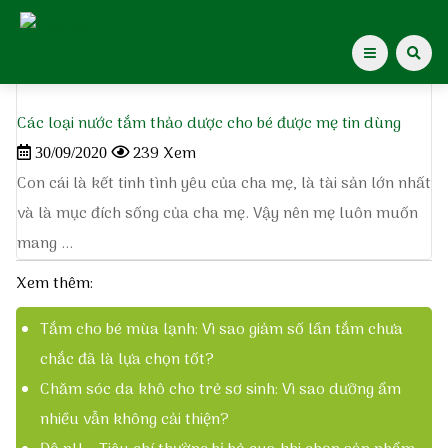
Home
»
thành phần diệp an nhi
Các loại nước tắm thảo dược cho bé được mẹ tin dùng
Giới thiệu Dược Khoa
239 Xem
30/09/2020
Con cái là kết tinh tình yêu của cha mẹ, là tài sản lớn nhất
Giới thiệu
và là mục đích sống của cha mẹ. Vậy nên mẹ luôn muốn
mang ...
Giới thiệu Diệp An Nhi
Xem thêm:
Gạc Rơ Lưỡi Diệp An Nhi
Tắm cho bé mùa lạnh: Vì sao giảm số lần tắm chưa
chắc đã là lựa chọn tốt?
Xịt muỗi Diệp An Nhi
Chăm sóc da khô cho trẻ sơ sinh: Vì sao dưỡng ẩm
nhiều vẫn không cải thiện?
Kiến thức cho mẹ