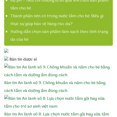
Độ pH – Tiêu chí thường bị bỏ qua khi chọn sản phẩm
tắm cho bé
Da bé khỏe
Thành phần nên có trong nước tắm cho bé: Điều gì
thực sự giúp bảo vệ hàng rào da?
Gạc rơ lưỡi cho bé
Hướng dẫn chọn sản phẩm làm sạch theo tình trạng
da của bé
Thảo dược tắm bé
Bản tin dược sĩ
Các bệnh thường gặp
Rôm sảy – Mẩn ngứa
Bản tin An lành số 9: Chống khuẩn và nấm cho bé bằng
cách tắm và dưỡng ẩm đúng cách
Mụn nhọt – Viêm da
Chàm – Khô da
Bản tin An lành số 8: Lựa chọn nước tắm gội hay sữa tắm