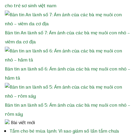
cho trẻ sơ sinh việt nam
Các bệnh khác
Tạp chí Diệp An Nhi
Bản tin An lành số 7: Ám ảnh của các bà mẹ nuôi con nhỏ –
viêm da cơ địa
Nghiên cứu khoa học
Cảm nhận khách hàng
Bản tin an lành số 6: Ám ảnh của các bà mẹ nuôi con nhỏ –
hăm tã
Tin tức
Điểm mua hàng
Bản tin an lành số 5: Ám ảnh của các bà mẹ nuôi con nhỏ –
rôm sảy
Bài viết mới
Tắm cho bé mùa lạnh: Vì sao giảm số lần tắm chưa