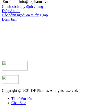
Email
info@dkpharma.vn
Chính sách quy định chung
Diệp An nhi
Các bệnh ngoài da thường gặp
Điểm bán
Copyright @ 2021 DKPharma. All rights reserved.
Tìm điểm bán
Chat Zalo