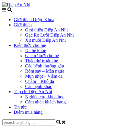
Giới thiệu Dược Khoa
Giới thiệu
Giới thiệu Diệp An Nhi
Gạc Rơ Lưỡi Diệp An Nhi
Xịt muỗi Diệp An Nhi
Kiến thức cho mẹ
Da bé khỏe
Gạc rơ lưỡi cho bé
Thảo dược tắm bé
Các bệnh thường gặp
Rôm sảy – Mẩn ngứa
Mụn nhọt – Viêm da
Chàm – Khô da
Các bệnh khác
Tạp chí Diệp An Nhi
Nghiên cứu khoa học
Cảm nhận khách hàng
Tin tức
Điểm mua hàng