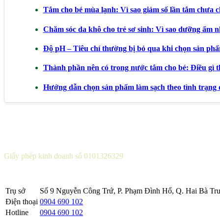
Tắm cho bé mùa lạnh: Vì sao giảm số lần tắm chưa ch
Chăm sóc da khô cho trẻ sơ sinh: Vì sao dưỡng ẩm n
Độ pH – Tiêu chí thường bị bỏ qua khi chọn sản ph
Thành phần nên có trong nước tắm cho bé: Điều gì t
Hướng dẫn chọn sản phẩm làm sạch theo tình trạng 
CÔNG TY CỔ PHẦN DƯỢC KHOA
Giấy phép kinh doanh số 0101326329
Sở KH&ĐT thành phố Hà Nội cấp lần 5 ngày 22 tháng 08 năm 2016
Trụ sở
Số 9 Nguyễn Công Trứ, P. Phạm Đình Hổ, Q. Hai Bà Trư
Điện thoại
0904 690 102
Hotline
0904 690 102