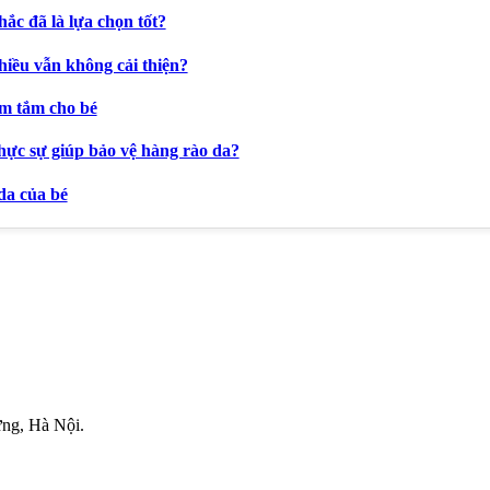
ắc đã là lựa chọn tốt?
hiều vẫn không cải thiện?
ẩm tắm cho bé
hực sự giúp bảo vệ hàng rào da?
da của bé
.
ng, Hà Nội.