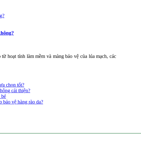
 không?
p từ hoạt tính làm mềm và màng bảo vệ của lúa mạch, các
ựa chọn tốt?
hông cải thiện?
 bé
p bảo vệ hàng rào da?