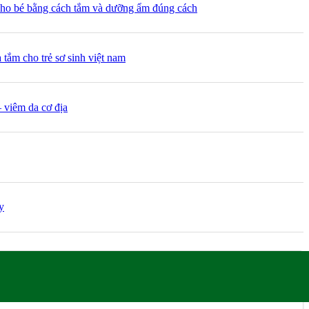
cho bé bằng cách tắm và dưỡng ẩm đúng cách
 tắm cho trẻ sơ sinh việt nam
 viêm da cơ địa
y