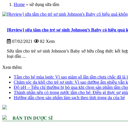
Home
»
sử dụng sữa tắm
[Review] sữa tắm cho trẻ sơ sinh Johnson’s Baby có hiệu quả
07/02/2021
82 Xem
Sữa tắm cho trẻ sơ sinh Johnson’s Baby sở hữu công thức kết hợ
loại dầu ...
Xem thêm:
Tắm cho bé mùa lạnh: Vì sao giảm số lần tắm chưa chắc đã là l
Chăm sóc da khô cho trẻ sơ sinh: Vì sao dưỡng ẩm nhiều vẫn k
Độ pH – Tiêu chí thường bị bỏ qua khi chọn sản phẩm tắm cho
Thành phần nên có trong nước tắm cho bé: Điều gì thực sự giú
Hướng dẫn chọn sản phẩm làm sạch theo tình trạng da của bé
BẢN TIN DƯỢC SĨ