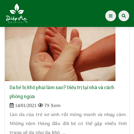
Home
»
nguyên nhân khô da
Giới thiệu Dược Khoa
Giới thiệu
Kiến thức cho mẹ
Tạp chí Diệp An Nhi
Da bé bị khô phải làm sao? Điều trị tại nhà và cách
phòng ngừa
Tin tức
79 Xem
14/01/2021
Làn da của trẻ sơ sinh rất mỏng manh và nhạy cảm.
Điểm mua hàng
Những năm tháng đầu đời bé có thể gặp nhiều tình
trang về da như da khô, ...