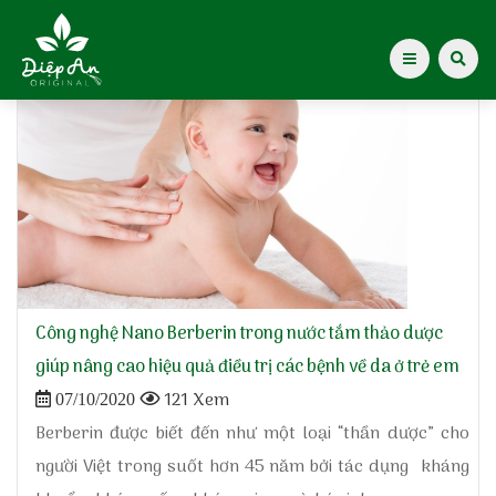
Home
»
Nano berberin
Giới thiệu Dược Khoa
Giới thiệu
Kiến thức cho mẹ
Tạp chí Diệp An Nhi
Công nghệ Nano Berberin trong nước tắm thảo dược
giúp nâng cao hiệu quả điều trị các bệnh về da ở trẻ em
Tin tức
121 Xem
07/10/2020
Berberin được biết đến như một loại “thần dược” cho
Điểm mua hàng
người Việt trong suốt hơn 45 năm bởi tác dụng kháng