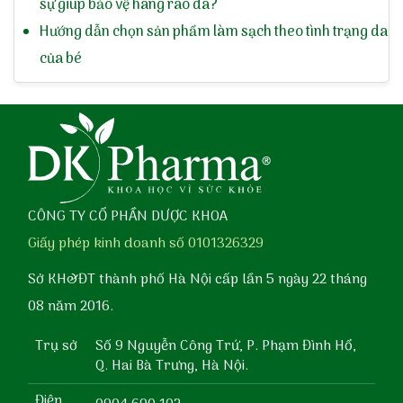
sự giúp bảo vệ hàng rào da?
Hướng dẫn chọn sản phẩm làm sạch theo tình trạng da
của bé
CÔNG TY CỔ PHẦN DƯỢC KHOA
Giấy phép kinh doanh số 0101326329
Sở KH&ĐT thành phố Hà Nội cấp lần 5 ngày 22 tháng
08 năm 2016.
Trụ sở
Số 9 Nguyễn Công Trứ, P. Phạm Đình Hổ,
Q. Hai Bà Trưng, Hà Nội.
Điện