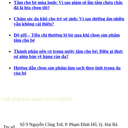
Tắm cho bé mùa lạnh: Vì sao giảm số lần tắm chưa chắc
đã là lựa chọn tốt?
Chăm sóc da khô cho trẻ sơ sinh: Vì sao dưỡng ẩm nhiều
vẫn không cải thiện?
Độ pH – Tiêu chí thường bị bỏ qua khi chọn sản phẩm
tắm cho bé
Thành phần nên có trong nước tắm cho bé: Điều gì thực
sự giúp bảo vệ hàng rào da?
Hướng dẫn chọn sản phẩm làm sạch theo tình trạng da
của bé
CÔNG TY CỔ PHẦN DƯỢC KHOA
Giấy phép kinh doanh số 0101326329
Sở KH&ĐT thành phố Hà Nội cấp lần 5 ngày 22 tháng 08 năm
2016.
Số 9 Nguyễn Công Trứ, P. Phạm Đình Hổ, Q. Hai Bà
Trụ sở