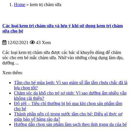
Home
»
kem trị chàm sữa
Các loại kem trị chàm sữa và lưu ý khi sử dụng kem trị chàm
sữa cho bé
12/02/2021
43 Xem
Các loại kem trị chàm sữa được các bác sĩ khuyên dùng để chăm
sóc cho em bé mắc chàm sữa. Nhờ vào những công dụng làm dịu,
dưỡng ...
Xem thêm:
Tắm cho bé mùa lạnh: Vì sao giảm số lần tắm chưa chắc đã là
lựa chọn tốt?
Chăm sóc da khô cho trẻ sơ sinh: Vì sao dưỡng ẩm nhiều vẫn
không cải thiện?
Độ pH – Tiêu chí thường bị bỏ qua khi chọn sản phẩm tắm
cho bé
Thành phần nên có trong nước tắm cho bé: Điều gì thực sự
giúp bảo vệ hàng rào da?
Hướng dẫn chọn sản phẩm làm sạch theo tình trạng da của bé