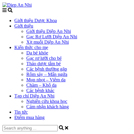
Giới thiệu Dược Khoa
Giới thiệu
Giới thiệu Diệp An Nhi
Gạc Rơ Lưỡi Diệp An Nhi
Xịt muỗi Diệp An Nhi
Kiến thức cho mẹ
Da bé khỏe
Gạc rơ lưỡi cho bé
Thảo dược tắm bé
Các bệnh thường gặp
Rôm sảy – Mẩn ngứa
Mụn nhọt – Viêm da
Chàm – Khô da
Các bệnh khác
Tạp chí Diệp An Nhi
Nghiên cứu khoa học
Cảm nhận khách hàng
Tin tức
Điểm mua hàng