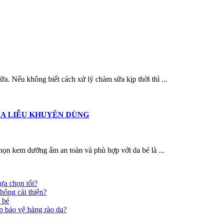
sữa. Nếu không biết cách xử lý chàm sữa kịp thời thì ...
 SĨ DA LIỄU KHUYÊN DÙNG
ọn kem dưỡng ẩm an toàn và phù hợp với da bé là ...
ựa chọn tốt?
hông cải thiện?
 bé
p bảo vệ hàng rào da?