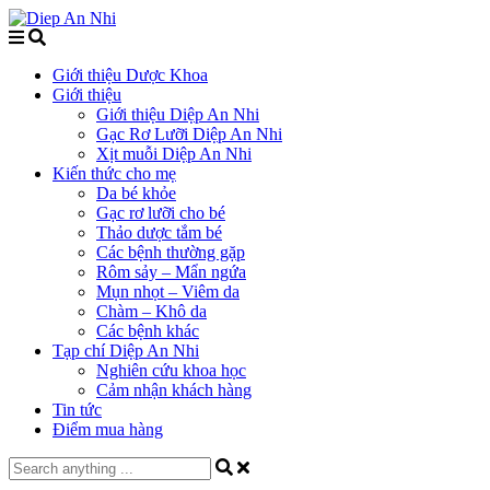
Giới thiệu Dược Khoa
Giới thiệu
Giới thiệu Diệp An Nhi
Gạc Rơ Lưỡi Diệp An Nhi
Xịt muỗi Diệp An Nhi
Kiến thức cho mẹ
Da bé khỏe
Gạc rơ lưỡi cho bé
Thảo dược tắm bé
Các bệnh thường gặp
Rôm sảy – Mẩn ngứa
Mụn nhọt – Viêm da
Chàm – Khô da
Các bệnh khác
Tạp chí Diệp An Nhi
Nghiên cứu khoa học
Cảm nhận khách hàng
Tin tức
Điểm mua hàng