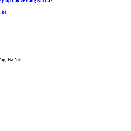
ự giúp bảo vệ hàng rào da?
a bé
.
ng, Hà Nội.