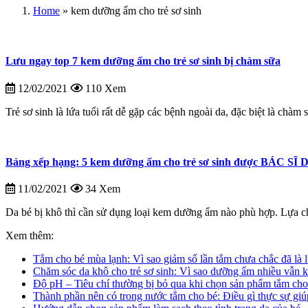
Home
»
kem dưỡng ẩm cho trẻ sơ sinh
Lưu ngay top 7 kem dưỡng ẩm cho trẻ sơ sinh bị chàm sữa
12/02/2021
110 Xem
Trẻ sơ sinh là lứa tuổi rất dễ gặp các bệnh ngoài da, đặc biệt là chàm 
Bảng xếp hạng: 5 kem dưỡng ẩm cho trẻ sơ sinh được BÁC
11/02/2021
34 Xem
Da bé bị khô thì cần sử dụng loại kem dưỡng ẩm nào phù hợp. Lựa ch
Xem thêm:
Tắm cho bé mùa lạnh: Vì sao giảm số lần tắm chưa chắc đã là l
Chăm sóc da khô cho trẻ sơ sinh: Vì sao dưỡng ẩm nhiều vẫn k
Độ pH – Tiêu chí thường bị bỏ qua khi chọn sản phẩm tắm cho
Thành phần nên có trong nước tắm cho bé: Điều gì thực sự giú