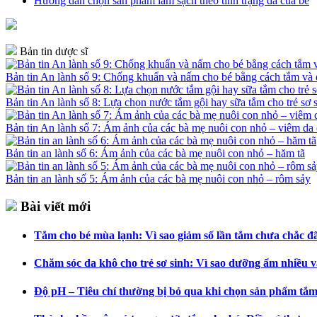
Hướng dẫn chọn sản phẩm làm sạch theo tình trạng da của bé
Bản tin dược sĩ
Bản tin An lành số 9: Chống khuẩn và nấm cho bé bằng cách tắm v
Bản tin An lành số 8: Lựa chọn nước tắm gội hay sữa tắm cho trẻ sơ 
Bản tin An lành số 7: Ám ảnh của các bà mẹ nuôi con nhỏ – viêm da 
Bản tin an lành số 6: Ám ảnh của các bà mẹ nuôi con nhỏ – hăm tã
Bản tin an lành số 5: Ám ảnh của các bà mẹ nuôi con nhỏ – rôm sảy
Bài viết mới
Tắm cho bé mùa lạnh: Vì sao giảm số lần tắm chưa chắc đã 
Chăm sóc da khô cho trẻ sơ sinh: Vì sao dưỡng ẩm nhiều v
Độ pH – Tiêu chí thường bị bỏ qua khi chọn sản phẩm tắm