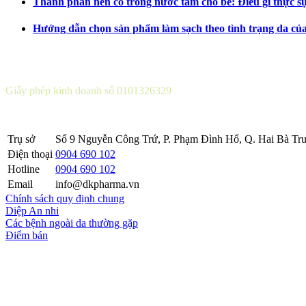
Thành phần nên có trong nước tắm cho bé: Điều gì thực s
Hướng dẫn chọn sản phẩm làm sạch theo tình trạng da củ
CÔNG TY CỔ PHẦN DƯỢC KHOA
Giấy phép kinh doanh số 0101326329
Sở KH&ĐT thành phố Hà Nội cấp lần 5 ngày 22 tháng 08 năm 2016
Trụ sở
Số 9 Nguyễn Công Trứ, P. Phạm Đình Hổ, Q. Hai Bà Trư
Điện thoại
0904 690 102
Hotline
0904 690 102
Email
info@dkpharma.vn
Chính sách quy định chung
Diệp An nhi
Các bệnh ngoài da thường gặp
Điểm bán