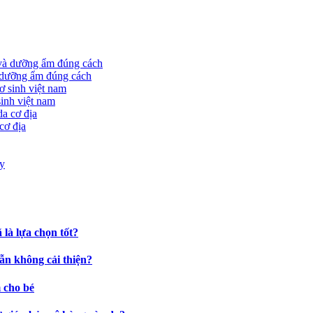
à dưỡng ẩm đúng cách
sinh việt nam
cơ địa
là lựa chọn tốt?
ẫn không cải thiện?
 cho bé