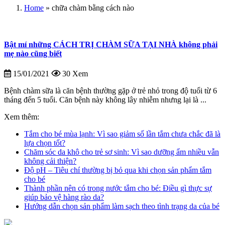
Home
»
chữa chàm bằng cách nào
Bật mí những CÁCH TRỊ CHÀM SỮA TẠI NHÀ không phải
mẹ nào cũng biết
15/01/2021
30 Xem
Bệnh chàm sữa là căn bệnh thường gặp ở trẻ nhỏ trong độ tuổi từ 6
tháng đến 5 tuổi. Căn bệnh này không lây nhiễm nhưng lại là ...
Xem thêm:
Tắm cho bé mùa lạnh: Vì sao giảm số lần tắm chưa chắc đã là
lựa chọn tốt?
Chăm sóc da khô cho trẻ sơ sinh: Vì sao dưỡng ẩm nhiều vẫn
không cải thiện?
Độ pH – Tiêu chí thường bị bỏ qua khi chọn sản phẩm tắm
cho bé
Thành phần nên có trong nước tắm cho bé: Điều gì thực sự
giúp bảo vệ hàng rào da?
Hướng dẫn chọn sản phẩm làm sạch theo tình trạng da của bé