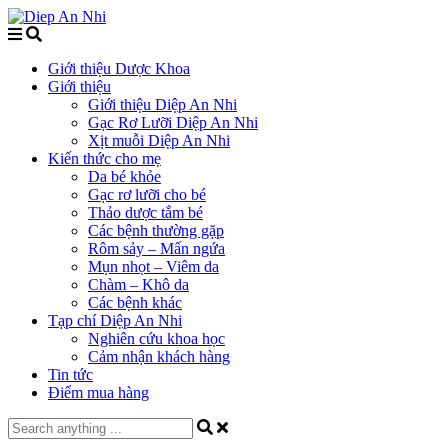
Giới thiệu Dược Khoa
Giới thiệu
Giới thiệu Diệp An Nhi
Gạc Rơ Lưỡi Diệp An Nhi
Xịt muỗi Diệp An Nhi
Kiến thức cho mẹ
Da bé khỏe
Gạc rơ lưỡi cho bé
Thảo dược tắm bé
Các bệnh thường gặp
Rôm sảy – Mẩn ngứa
Mụn nhọt – Viêm da
Chàm – Khô da
Các bệnh khác
Tạp chí Diệp An Nhi
Nghiên cứu khoa học
Cảm nhận khách hàng
Tin tức
Điểm mua hàng