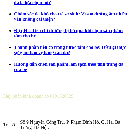
đã là lựa chọn tốt?
Chăm sóc da khô cho trẻ sơ sinh: Vì sao dưỡng ẩm nhiều
vẫn không cải thiện?
Độ pH – Tiêu chí thường bị bỏ qua khi chọn sản phẩm
tắm cho bé
Thành phần nên có trong nước tắm cho bé: Điều gì thực
sự giúp bảo vệ hàng rào da?
Hướng dẫn chọn sản phẩm làm sạch theo tình trạng da
của bé
CÔNG TY CỔ PHẦN DƯỢC KHOA
Giấy phép kinh doanh số 0101326329
Sở KH&ĐT thành phố Hà Nội cấp lần 5 ngày 22 tháng 08 năm
2016.
Số 9 Nguyễn Công Trứ, P. Phạm Đình Hổ, Q. Hai Bà
Trụ sở
Trưng, Hà Nội.