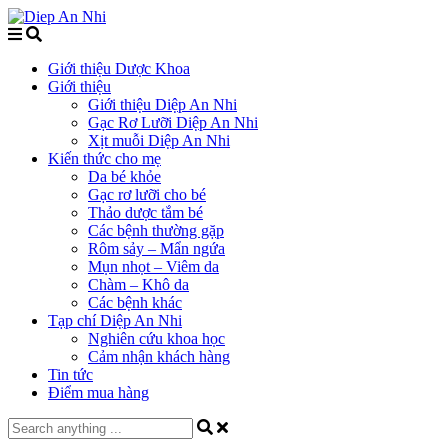
Giới thiệu Dược Khoa
Giới thiệu
Giới thiệu Diệp An Nhi
Gạc Rơ Lưỡi Diệp An Nhi
Xịt muỗi Diệp An Nhi
Kiến thức cho mẹ
Da bé khỏe
Gạc rơ lưỡi cho bé
Thảo dược tắm bé
Các bệnh thường gặp
Rôm sảy – Mẩn ngứa
Mụn nhọt – Viêm da
Chàm – Khô da
Các bệnh khác
Tạp chí Diệp An Nhi
Nghiên cứu khoa học
Cảm nhận khách hàng
Tin tức
Điểm mua hàng