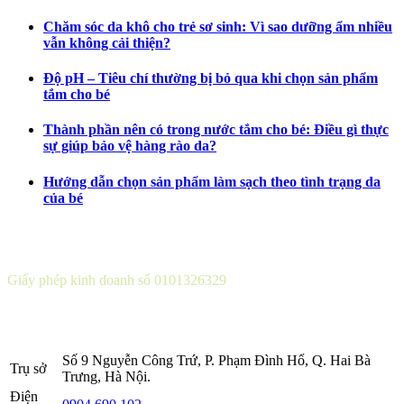
Chăm sóc da khô cho trẻ sơ sinh: Vì sao dưỡng ẩm nhiều
vẫn không cải thiện?
Độ pH – Tiêu chí thường bị bỏ qua khi chọn sản phẩm
tắm cho bé
Thành phần nên có trong nước tắm cho bé: Điều gì thực
sự giúp bảo vệ hàng rào da?
Hướng dẫn chọn sản phẩm làm sạch theo tình trạng da
của bé
CÔNG TY CỔ PHẦN DƯỢC KHOA
Giấy phép kinh doanh số 0101326329
Sở KH&ĐT thành phố Hà Nội cấp lần 5 ngày 22 tháng 08 năm
2016.
Số 9 Nguyễn Công Trứ, P. Phạm Đình Hổ, Q. Hai Bà
Trụ sở
Trưng, Hà Nội.
Điện