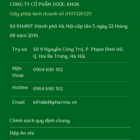
CÔNG TY CỔ PHẦN DƯỢC KHOA
Giấy phép kinh doanh số 0101326329
Sở KH&ĐT thành phố Hà Nội cấp lần 5 ngày 22 tháng
08 năm 2016.
Trụ sở
Số 9 Nguyễn Công Trứ, P. Phạm Đình Hổ,
Q. Hai Bà Trưng, Hà Nội.
Điện
0904 690 102
thoại
Hotline
0904 690 102
Email
info@dkpharma.vn
Chính sách quy định chung
Diệp An nhi