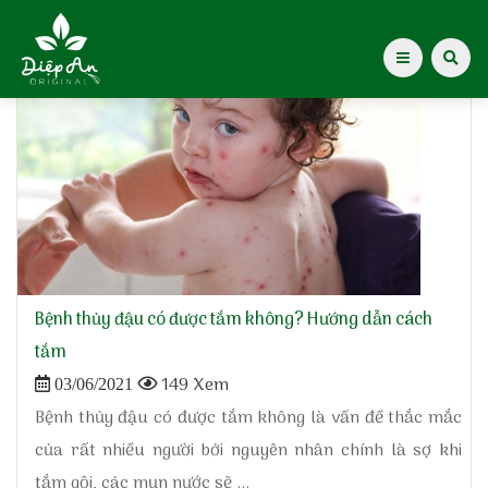
Home
»
bệnh thuỷ đậu
Giới thiệu Dược Khoa
Giới thiệu
Kiến thức cho mẹ
Tạp chí Diệp An Nhi
Bệnh thủy đậu có được tắm không? Hướng dẫn cách
tắm
Tin tức
149 Xem
03/06/2021
Bệnh thủy đậu có được tắm không là vấn đề thắc mắc
Điểm mua hàng
của rất nhiều người bởi nguyên nhân chính là sợ khi
tắm gội, các mụn nước sẽ ...