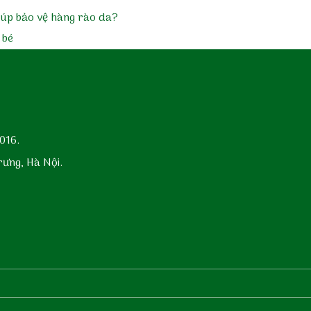
giúp bảo vệ hàng rào da?
 bé
016.
rưng, Hà Nội.