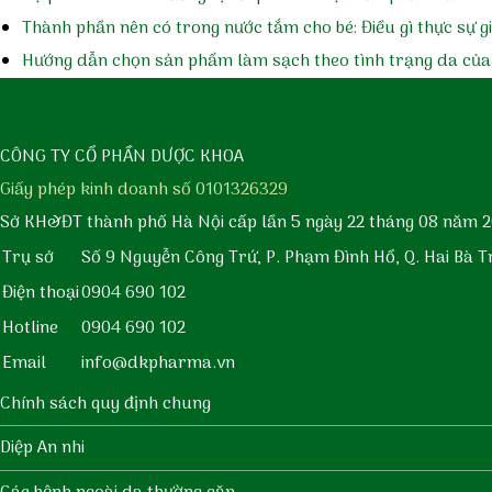
Thành phần nên có trong nước tắm cho bé: Điều gì thực sự 
Hướng dẫn chọn sản phẩm làm sạch theo tình trạng da của
CÔNG TY CỔ PHẦN DƯỢC KHOA
Giấy phép kinh doanh số 0101326329
Sở KH&ĐT thành phố Hà Nội cấp lần 5 ngày 22 tháng 08 năm 2
Trụ sở
Số 9 Nguyễn Công Trứ, P. Phạm Đình Hổ, Q. Hai Bà T
Điện thoại
0904 690 102
Hotline
0904 690 102
Email
info@dkpharma.vn
Chính sách quy định chung
Diệp An nhi