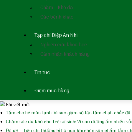
Chàm – Khô da
Bản tin dược sĩ
Các bệnh khác
Bản tin An lành số 9: Chống khuẩn và nấm cho bé bằng cách 
Tạp chí Diệp An Nhi
Bản tin An lành số 8: Lựa chọn nước tắm gội hay sữa tắm cho tr
Nghiên cứu khoa học
Cảm nhận khách hàng
Bản tin An lành số 7: Ám ảnh của các bà mẹ nuôi con nhỏ – viê
Tin tức
Bản tin an lành số 6: Ám ảnh của các bà mẹ nuôi con nhỏ – hă
Điểm mua hàng
Bản tin an lành số 5: Ám ảnh của các bà mẹ nuôi con nhỏ – rô
Bài viết mới
Tắm cho bé mùa lạnh: Vì sao giảm số lần tắm chưa chắc đã 
Chăm sóc da khô cho trẻ sơ sinh: Vì sao dưỡng ẩm nhiều vẫ
Độ pH – Tiêu chí thường bị bỏ qua khi chọn sản phẩm tắm c