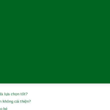
tắm và dưỡng ẩm đúng cách
ẻ sơ sinh việt nam
m da cơ địa
m tã
m sảy
là lựa chọn tốt?
n không cải thiện?
ho bé