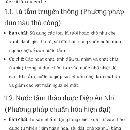
tác với làn da em bé.
1.1. Lá tắm truyền thống (Phương pháp
đun nấu thủ công)
Bản chất:
Sử dụng các loại lá tươi hoặc khô như chè
xanh, kinh giới, tía tô, sài đất hái trong vườn hoặc mua
ngoài chợ để đun nước tắm.
Cơ chế:
Các hoạt chất, tinh dầu tự nhiên và chất chát
(tanin) trong lá được hòa tan vào nước nhờ nhiệt độ
cao. Khi tắm, nước lá giúp sát khuẩn nhẹ, làm mát da
và giảm các vết mẩn ngứa bề mặt.
1.2. Nước tắm thảo dược Diệp An Nhi
(Phương pháp chuẩn hóa hiện đại)
Bản chất:
Là sản phẩm dạng lỏng chiết xuất từ các thảo
dược tự nhiên (kim ngân hoa, sài đất, chè xanh…) bằng