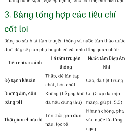
bằng nước sạch, cực kỳ tiện lợi cho các mẹ bỉm hiện đại.
3. Bảng tổng hợp các tiêu chí
cốt lõi
Bảng so sánh lá tắm truyền thống và nước tắm thảo dược
dưới đây sẽ giúp phụ huynh có cái nhìn tổng quan nhất:
Lá tắm truyền
Nước tắm Diệp An
Tiêu chí so sánh
thống
Nhi
Thấp, dễ lẫn tạp
Độ sạch khuẩn
Cao, đã tiệt trùng
chất, hóa chất
Dưỡng ẩm, cân
Không (Dễ gây khô
Có (Giúp da mịn
bằng pH
da nếu dùng lâu)
màng, giữ pH 5.5)
Nhanh chóng, pha
Tốn thời gian đun
Thời gian chuẩn bị
vào nước là dùng
nấu, lọc bã
ngay