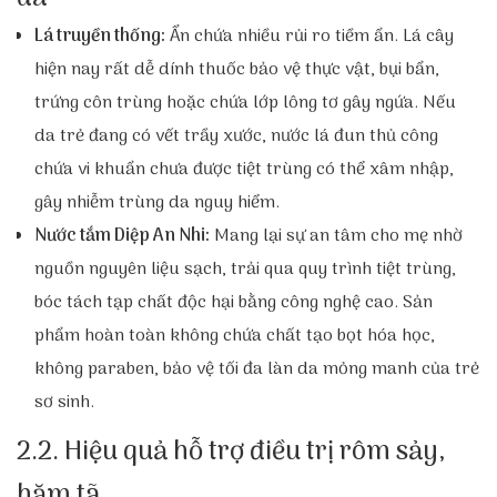
Lá truyền thống:
Ẩn chứa nhiều rủi ro tiềm ẩn. Lá cây
hiện nay rất dễ dính thuốc bảo vệ thực vật, bụi bẩn,
trứng côn trùng hoặc chứa lớp lông tơ gây ngứa. Nếu
da trẻ đang có vết trầy xước, nước lá đun thủ công
chứa vi khuẩn chưa được tiệt trùng có thể xâm nhập,
gây nhiễm trùng da nguy hiểm.
Nước tắm Diệp An Nhi:
Mang lại sự an tâm cho mẹ nhờ
nguồn nguyên liệu sạch, trải qua quy trình tiệt trùng,
bóc tách tạp chất độc hại bằng công nghệ cao. Sản
phẩm hoàn toàn không chứa chất tạo bọt hóa học,
không paraben, bảo vệ tối đa làn da mỏng manh của trẻ
sơ sinh.
2.2. Hiệu quả hỗ trợ điều trị rôm sảy,
hăm tã