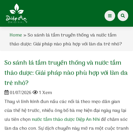
Home
»
So sánh lá tắm truyền thống và nước tắm
Giới thiệu Dược Khoa
thảo dược: Giải pháp nào phù hợp với làn da trẻ nhỏ?
Giới thiệu
So sánh lá tắm truyền thống và nước tắm
Kiến thức cho mẹ
thảo dược: Giải pháp nào phù hợp với làn da
trẻ nhỏ?
Tạp chí Diệp An Nhi
1 Xem
01/07/2026
Thay vì lỉnh kỉnh đun nấu các nồi lá theo mẹo dân gian
Tin tức
của thế hệ trước, nhiều ông bố bà mẹ hiện đại ngày nay lại
Điểm mua hàng
ưu tiên chọn
nước tắm thảo dược Diệp An Nhi
để chăm sóc
làn da cho con. Sự dịch chuyển này mở ra một cuộc tranh