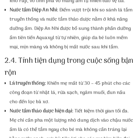
khô ráp, vô tình phá vỡ màng ẩm tự nhiên bảo vệ da.
Nước tắm Diệp An Nhi:
Điểm vượt trội khi so sánh lá tắm
truyền thống và nước tắm thảo dược nằm ở khả năng
dưỡng ẩm. Diệp An Nhi được bổ sung thành phần dưỡng
ẩm tiên tiến Aquaxyl từ tự nhiên, giúp da bé luôn mềm
mại, mịn màng và không bị mất nước sau khi tắm.
2.4. Tính tiện dụng trong cuộc sống bận
rộn
Lá truyền thống:
Khiến mẹ mất từ 30 – 45 phút cho các
công đoạn từ nhặt lá, rửa sạch, ngâm muối, đun nấu
cho đến lọc bã xơ.
Nước tắm thảo dược hiện đại:
Tiết kiệm thời gian tối đa.
Mẹ chỉ cần pha một lượng nhỏ dung dịch vào chậu nước
ấm là có thể tắm ngay cho bé mà không cần tráng lại