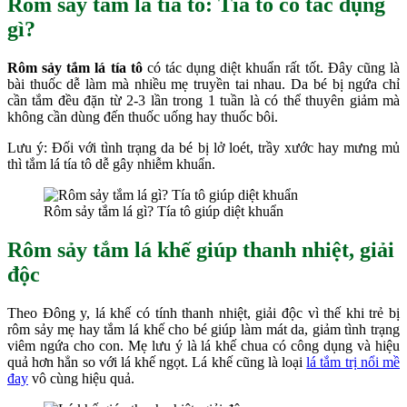
Rôm sảy tắm lá tía tô:
Tía tô có tác dụng
gì?
Rôm sảy tắm lá tía tô
có tác dụng diệt khuẩn rất tốt. Đây cũng là
bài thuốc dễ làm mà nhiều mẹ truyền tai nhau. Da bé bị ngứa chỉ
cần tắm đều đặn từ 2-3 lần trong 1 tuần là có thể thuyên giảm mà
không cần dùng đến thuốc uống hay thuốc bôi.
Lưu ý: Đối với tình trạng da bé bị lở loét, trầy xước hay mưng mủ
thì tắm lá tía tô dễ gây nhiễm khuẩn.
Rôm sảy tắm lá gì? Tía tô giúp diệt khuẩn
Rôm sảy tắm l
á khế
giúp thanh nhiệt, giải
độc
Theo Đông y, lá khế có tính thanh nhiệt, giải độc vì thế khi trẻ bị
rôm sảy mẹ hay tắm lá khế cho bé giúp làm mát da, giảm tình trạng
viêm ngứa cho con. Mẹ lưu ý là lá khế chua có công dụng và hiệu
quả hơn hẳn so với lá khế ngọt. Lá khế cũng là loại
lá tắm trị nổi mề
đay
vô cùng hiệu quả.