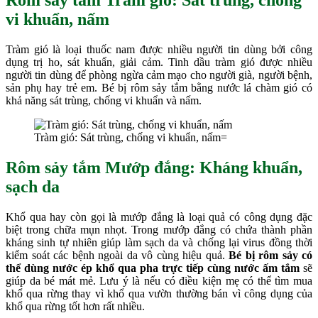
Rôm sảy tắm Tràm gió:
Sát trùng, chống
vi khuẩn, nấm
Tràm gió là loại thuốc nam được nhiều người tin dùng bởi công
dụng trị ho, sát khuẩn, giải cảm. Tinh dầu tràm gió được nhiều
người tin dùng để phòng ngừa cảm mạo cho người già, người bệnh,
sản phụ hay trẻ em. Bé bị rôm sảy tắm bằng nước lá chàm gió có
khả năng sát trùng, chống vi khuẩn và nấm.
Tràm gió: Sát trùng, chống vi khuẩn, nấm=
Rôm sảy tắm Mướp đắng:
Kháng khuẩn,
sạch da
Khổ qua hay còn gọi là mướp đắng là loại quả có công dụng đặc
biệt trong chữa mụn nhọt. Trong mướp đắng có chứa thành phần
kháng sinh tự nhiên giúp làm sạch da và chống lại virus đồng thời
kiểm soát các bệnh ngoài da vô cùng hiệu quả.
Bé bị rôm sảy có
thể dùng nước ép khổ qua pha trực tiếp cùng nước ấm tắm
sẽ
giúp da bé mát mẻ. Lưu ý là nếu có điều kiện mẹ có thể tìm mua
khổ qua rừng thay vì khổ qua vườn thường bán vì công dụng của
khổ qua rừng tốt hơn rất nhiều.