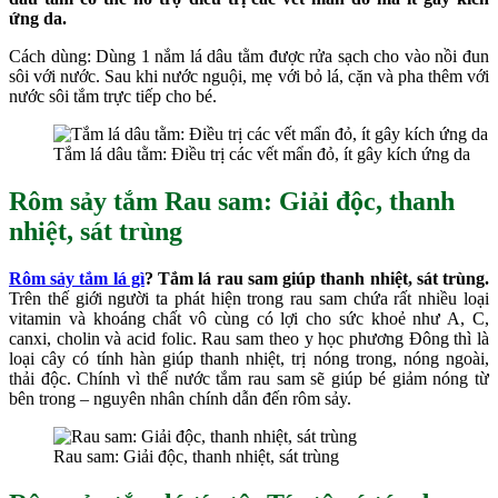
ứng da.
Cách dùng: Dùng 1 nắm lá dâu tằm được rửa sạch cho vào nồi đun
sôi với nước. Sau khi nước nguội, mẹ với bỏ lá, cặn và pha thêm với
nước sôi tắm trực tiếp cho bé.
Tắm lá dâu tằm: Điều trị các vết mẩn đỏ, ít gây kích ứng da
Rôm sảy tắm Rau sam:
Giải độc, thanh
nhiệt, sát trùng
Rôm sảy tắm lá gì
? Tắm lá rau sam giúp thanh nhiệt, sát trùng.
Trên thế giới người ta phát hiện trong rau sam chứa rất nhiều loại
vitamin và khoáng chất vô cùng có lợi cho sức khoẻ như A, C,
canxi, cholin và acid folic. Rau sam theo y học phương Đông thì là
loại cây có tính hàn giúp thanh nhiệt, trị nóng trong, nóng ngoài,
thải độc. Chính vì thế nước tắm rau sam sẽ giúp bé giảm nóng từ
bên trong – nguyên nhân chính dẫn đến rôm sảy.
Rau sam: Giải độc, thanh nhiệt, sát trùng