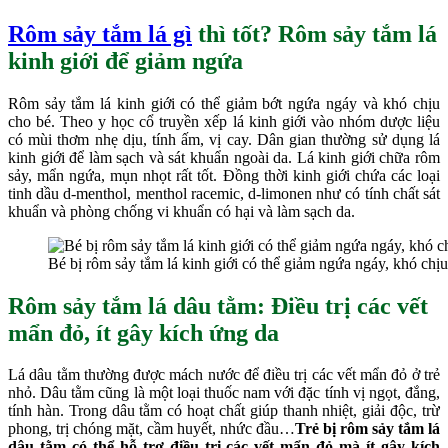
Rôm sảy tắm lá gì
thì tốt?
Rôm sảy tắm lá
kinh giới để giảm ngứa
Rôm sảy tắm lá kinh giới có thể giảm bớt ngứa ngáy và khó chịu
cho bé. Theo y học cổ truyền xếp lá kinh giới vào nhóm dược liệu
có mùi thơm nhẹ dịu, tính ấm, vị cay. Dân gian thường sử dụng lá
kinh giới để làm sạch và sát khuẩn ngoài da. Lá kinh giới chữa rôm
sảy, mẩn ngứa, mụn nhọt rất tốt. Đồng thời kinh giới chứa các loại
tinh dầu d-menthol, menthol racemic, d-limonen như có tính chất sát
khuẩn và phòng chống vi khuẩn có hại và làm sạch da.
Bé bị rôm sảy tắm lá kinh giới có thể giảm ngứa ngáy, khó chịu
Rôm sảy tắm lá dâu tằm:
Điều trị các vết
mẩn đỏ, ít gây kích ứng da
Lá dâu tằm thường được mách nước để điều trị các vết mẩn đỏ ở trẻ
nhỏ. Dâu tằm cũng là một loại thuốc nam với đặc tính vị ngọt, đắng,
tính hàn. Trong dâu tằm có hoạt chất giúp thanh nhiệt, giải độc, trừ
phong, trị chóng mặt, cầm huyết, nhức đầu…
Trẻ bị rôm sảy tắm lá
dâu tằm có thể hỗ trợ điều trị các vết mẩn đỏ mà ít gây kích