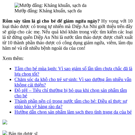
Mướp đắng: Kháng khuẩn, sạch da
Rôm sảy tắm lá gì cho bé để giảm ngứa ngáy?
Hy vọng với 10
loại thảo dược có trong tự nhiên mà Diệp An Nhi giới thiệu trên đây
sẽ giúp cho các mẹ. Nếu quá khó khăn trong việc tìm kiếm các loại
lá từ đừng quên Diệp An Nhi là nước tắm thảo dược được chiết xuất
từ 10 thành phần thảo dược có công dụng giảm ngứa, viêm, làm dịu
hăm nẻ và rất nhiều bệnh ngoài da của con!
Xem thêm:
Tắm cho bé mùa lạnh: Vì sao giảm số lần tắm chưa chắc đã là
lựa chọn tốt?
Chăm sóc da khô cho trẻ sơ sinh: Vì sao dưỡng ẩm nhiều vẫn
không cải thiện?
Độ pH – Tiêu chí thường bị bỏ qua khi chọn sản phẩm tắm
cho bé
Thành phần nên có trong nước tắm cho bé: Điều gì thực sự
giúp bảo vệ hàng rào da?
Hướng dẫn chọn sản phẩm làm sạch theo tình trạng da của bé
Bản tin dược sĩ