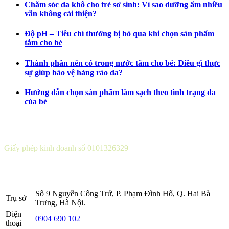
Chăm sóc da khô cho trẻ sơ sinh: Vì sao dưỡng ẩm nhiều
vẫn không cải thiện?
Độ pH – Tiêu chí thường bị bỏ qua khi chọn sản phẩm
tắm cho bé
Thành phần nên có trong nước tắm cho bé: Điều gì thực
sự giúp bảo vệ hàng rào da?
Hướng dẫn chọn sản phẩm làm sạch theo tình trạng da
của bé
CÔNG TY CỔ PHẦN DƯỢC KHOA
Giấy phép kinh doanh số 0101326329
Sở KH&ĐT thành phố Hà Nội cấp lần 5 ngày 22 tháng 08 năm
2016.
Số 9 Nguyễn Công Trứ, P. Phạm Đình Hổ, Q. Hai Bà
Trụ sở
Trưng, Hà Nội.
Điện
0904 690 102
thoại