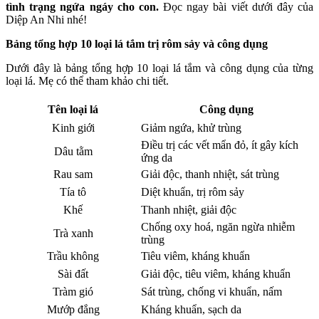
tình trạng ngứa ngáy cho con.
Đọc ngay bài viết dưới đây của
Diệp An Nhi nhé!
Bảng tổng hợp 10 loại lá tắm trị rôm sảy và công dụng
Dưới đây là bảng tổng hợp 10 loại lá tắm và công dụng của từng
loại lá. Mẹ có thể tham khảo chi tiết.
Tên loại lá
Công dụng
Kinh giới
Giảm ngứa, khử trùng
Điều trị các vết mẩn đỏ, ít gây kích
Dâu tằm
ứng da
Rau sam
Giải độc, thanh nhiệt, sát trùng
Tía tô
Diệt khuẩn, trị rôm sảy
Khế
Thanh nhiệt, giải độc
Chống oxy hoá, ngăn ngừa nhiễm
Trà xanh
trùng
Trầu không
Tiêu viêm, kháng khuẩn
Sài đất
Giải độc, tiêu viêm, kháng khuẩn
Tràm gió
Sát trùng, chống vi khuẩn, nấm
Mướp đắng
Kháng khuẩn, sạch da