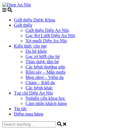
Giới thiệu Dược Khoa
Giới thiệu
Giới thiệu Diệp An Nhi
Gạc Rơ Lưỡi Diệp An Nhi
Xịt muỗi Diệp An Nhi
Kiến thức cho mẹ
Da bé khỏe
Gạc rơ lưỡi cho bé
Thảo dược tắm bé
Các bệnh thường gặp
Rôm sảy – Mẩn ngứa
Mụn nhọt – Viêm da
Chàm – Khô da
Các bệnh khác
Tạp chí Diệp An Nhi
Nghiên cứu khoa học
Cảm nhận khách hàng
Tin tức
Điểm mua hàng