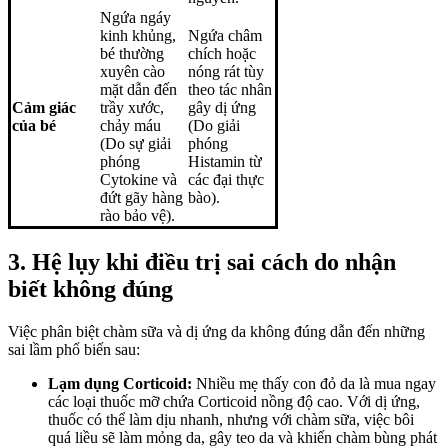
Ngứa ngáy
kinh khủng,
Ngứa châm
bé thường
chích hoặc
xuyên cào
nóng rát tùy
mặt dẫn đến
theo tác nhân
Cảm giác
trầy xước,
gây dị ứng
của bé
chảy máu
(
Do giải
(
Do sự giải
phóng
phóng
Histamin từ
Cytokine và
các đại thực
đứt gãy hàng
bào)
.
rào bảo vệ)
.
3. Hệ lụy khi điều trị sai cách do nhận
biết không đúng
Việc phân biệt chàm sữa và dị ứng da không đúng dẫn đến những
sai lầm phổ biến sau:
Lạm dụng Corticoid:
Nhiều mẹ thấy con đỏ da là mua ngay
các loại thuốc mỡ chứa Corticoid nồng độ cao. Với dị ứng,
thuốc có thể làm dịu nhanh, nhưng với chàm sữa, việc bôi
quá liều sẽ làm mỏng da, gây teo da và khiến chàm bùng phát