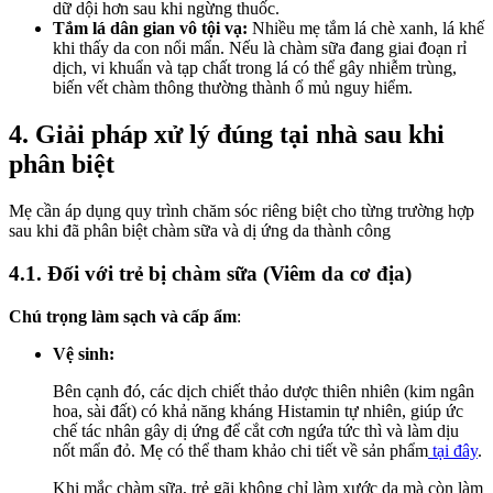
dữ dội hơn sau khi ngừng thuốc.
Tắm lá dân gian vô tội vạ:
Nhiều mẹ tắm lá chè xanh, lá khế
khi thấy da con nổi mẩn. Nếu là chàm sữa đang giai đoạn rỉ
dịch, vi khuẩn và tạp chất trong lá có thể gây nhiễm trùng,
biến vết chàm thông thường thành ổ mủ nguy hiểm.
4. Giải pháp xử lý đúng tại nhà sau khi
phân biệt
Mẹ cần áp dụng quy trình chăm sóc riêng biệt cho từng trường hợp
sau khi đã phân biệt chàm sữa và dị ứng da thành công
4.1. Đối với trẻ bị chàm sữa (Viêm da cơ địa)
Chú trọng làm sạch và cấp ẩm
:
Vệ sinh:
Bên cạnh đó, các dịch chiết thảo dược thiên nhiên (kim ngân
hoa, sài đất) có khả năng kháng Histamin tự nhiên, giúp ức
chế tác nhân gây dị ứng để cắt cơn ngứa tức thì và làm dịu
nốt mẩn đỏ. Mẹ có thể tham khảo chi tiết về sản phẩm
tại đây
.
Khi mắc chàm sữa, trẻ gãi không chỉ làm xước da mà còn làm