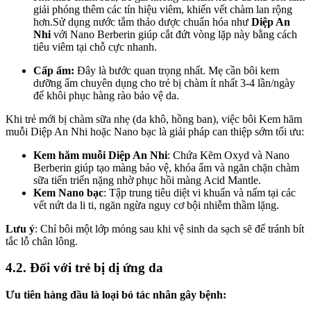
giải phóng thêm các tín hiệu viêm, khiến vết chàm lan rộng
hơn.Sử dụng nước tắm thảo dược chuẩn hóa như
Diệp An
Nhi
với
Nano Berberin giúp cắt đứt vòng lặp này bằng cách
tiêu viêm tại chỗ cực nhanh.
Cấp ẩm:
Đây là bước quan trọng nhất. Mẹ cần bôi kem
dưỡng ẩm chuyên dụng cho trẻ bị chàm ít nhất 3-4 lần/ngày
để khôi phục hàng rào bảo vệ da.
Khi trẻ mới bị chàm sữa nhẹ (da khô, hồng ban), việc bôi Kem hăm
muỗi Diệp An Nhi hoặc Nano bạc là giải pháp can thiệp sớm tối ưu:
Kem hăm muỗi Diệp An Nhi
: Chứa Kẽm Oxyd và Nano
Berberin giúp tạo màng bảo vệ, khóa ẩm và ngăn chặn chàm
sữa tiến triển nặng nhờ phục hồi màng Acid Mantle.
Kem Nano bạc
: Tập trung tiêu diệt vi khuẩn và nấm tại các
vết nứt da li ti, ngăn ngừa nguy cơ bội nhiễm thầm lặng.
Lưu ý
: Chỉ bôi một lớp mỏng sau khi vệ sinh da sạch sẽ để tránh bít
tắc lỗ chân lông.
4.2. Đối với trẻ bị dị ứng da
Ưu tiên hàng đầu là loại bỏ tác nhân gây bệnh: