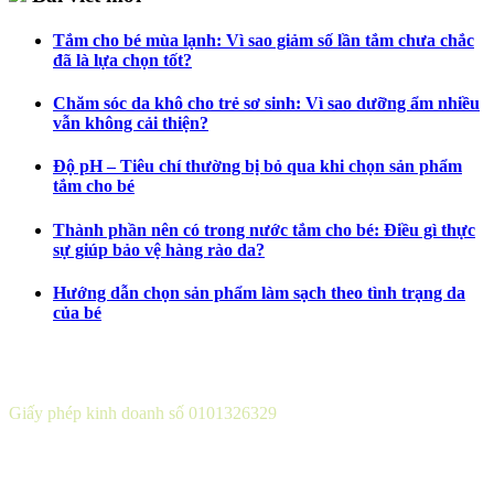
Tắm cho bé mùa lạnh: Vì sao giảm số lần tắm chưa chắc
đã là lựa chọn tốt?
Chăm sóc da khô cho trẻ sơ sinh: Vì sao dưỡng ẩm nhiều
vẫn không cải thiện?
Độ pH – Tiêu chí thường bị bỏ qua khi chọn sản phẩm
tắm cho bé
Thành phần nên có trong nước tắm cho bé: Điều gì thực
sự giúp bảo vệ hàng rào da?
Hướng dẫn chọn sản phẩm làm sạch theo tình trạng da
của bé
CÔNG TY CỔ PHẦN DƯỢC KHOA
Giấy phép kinh doanh số 0101326329
Sở KH&ĐT thành phố Hà Nội cấp lần 5 ngày 22 tháng 08 năm
2016.