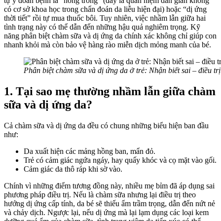
tự ý đoán bệnh là “nóng trong”
(đây là quan niệm dân gian không
có cơ sở khoa học trong chẩn đoán da liễu hiện đại)
hoặc “dị ứng
thời tiết” rồi tự mua thuốc bôi. Tuy nhiên, việc nhầm lẫn giữa hai
tình trạng này có thể dẫn đến những hậu quả nghiêm trọng. Kỹ
năng phân biệt chàm sữa và dị ứng da chính xác không chỉ giúp con
nhanh khỏi mà còn bảo vệ hàng rào miễn dịch mỏng manh của bé.
Phân biệt chàm sữa và dị ứng da ở trẻ: Nhận biết sai – điều tr
1. Tại sao mẹ thường nhầm lẫn giữa chàm
sữa và dị ứng da?
Cả chàm sữa và dị ứng da đều có chung những biểu hiện ban đầu
như:
Da xuất hiện các mảng hồng ban, mẩn đỏ.
Trẻ có cảm giác ngứa ngáy, hay quấy khóc và cọ mặt vào gối.
Cảm giác da thô ráp khi sờ vào.
Chính vì những điểm tương đồng này, nhiều mẹ bỉm đã áp dụng sai
phương pháp điều trị. Nếu là chàm sữa nhưng lại điều trị theo
hướng dị ứng cấp tính, da bé sẽ thiếu ẩm trầm trọng, dẫn đến nứt nẻ
và chảy dịch. Ngược lại, nếu dị ứng mà lại lạm dụng các loại kem