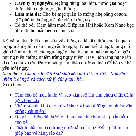
Cách ly dị nguyên:
Ngừng dùng loại bỉm, nước giặt hoặc
thực phẩm nghi ngờ gây dị ứng.
Làm mát da:
Cho bé mặc quần áo mỏng nhẹ bằng cotton,
giữ phòng thoáng mát để giảm sưng tấy.
Có thể bôi
Kem hăm muỗi Diệp An Nhi hoặc Kem Nano bạc
như khi bé mắc bệnh chàm sữa.
Kỹ năng phân biệt chàm sữa và dị ứng da là kiến thức cực kì quan
trọng mà mẹ bỉm nào cũng cần trang bị. Nhận biết đúng không chỉ
giúp bé tránh khỏi cơn ngứa ngáy nhanh chóng mà còn ngăn ngừa
những biến chứng nhiễm trùng nguy hiểm. Hãy luôn lắng nghe làn
da của con và ưu tiên các sản phẩm thảo dược an toàn để bảo vệ bé
yêu mỗi ngày.
Xem thêm:
Chàm sữa ở trẻ sơ sinh kéo dài không khỏi: Nguyên
nhân ít ai ngờ và cách xử lý đúng tại nhà
.
Xem thêm:
Tắm cho bé mùa lạnh: Vì sao giảm số lần tắm chưa chắc đã là
lựa chọn tốt?
Chăm sóc da khô cho trẻ sơ sinh: Vì sao dưỡng ẩm nhiều vẫn
không cải thiện?
Độ pH – Tiêu chí thường bị bỏ qua khi chọn sản phẩm tắm
cho bé
Thành phần nên có trong nước tắm cho bé: Điều gì thực sự
giúp bảo vệ hàng rào da?