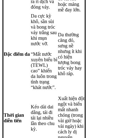
ra rỉ dịch và
hoặc mảng
đóng vảy.
mề đay lớn.
Da cực kỳ
khô, sần sùi
và bong tróc
vảy trắng sau
Da thường
khi mụn
căng đỏ,
nước vỡ.
sưng nề
nhưng ít khi
Đặc điểm da
“Mất nước
có hiện
xuyên biểu bì
tượng bong
(TEWL)
tróc vảy hay
cao” khiến
khô ráp.
da luôn trong
tình trạng
“khát nước”.
Xuất hiện đột
ngột và biến
Kéo dài dai
mất nhanh
dẳng, tái đi
Thời gian
chóng (trong
tái lại nhiều
diễn tiến
vài giờ hoặc
lần theo chu
vài ngày) khi
kỳ.
cách ly dị
nguyên.