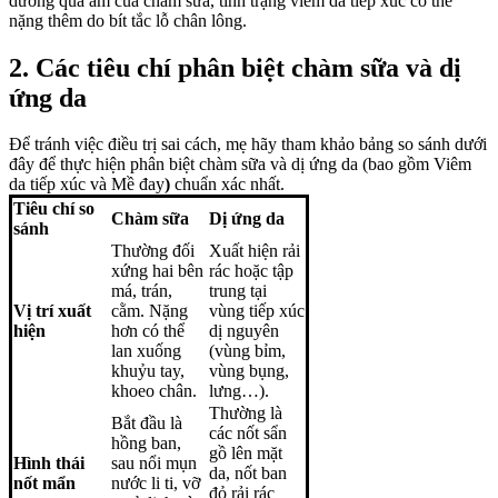
dưỡng quá ẩm của chàm sữa, tình trạng viêm da tiếp xúc có thể
nặng thêm do bít tắc lỗ chân lông.
2. Các tiêu chí phân biệt chàm sữa và dị
ứng da
Để tránh việc điều trị sai cách, mẹ hãy tham khảo bảng so sánh dưới
đây để thực hiện phân biệt chàm sữa và dị ứng da
(bao gồm Viêm
da tiếp xúc
và Mề đay
)
chuẩn xác nhất.
Tiêu chí so
Chàm sữa
Dị ứng da
sánh
Thường đối
Xuất hiện rải
xứng hai bên
rác hoặc tập
má, trán,
trung tại
Vị trí xuất
cằm. Nặng
vùng tiếp xúc
hiện
hơn có thể
dị nguyên
lan xuống
(vùng bỉm,
khuỷu tay,
vùng bụng,
khoeo chân.
lưng…).
Thường là
Bắt đầu là
các nốt sẩn
hồng ban,
gồ lên mặt
Hình thái
sau nổi mụn
da, nốt ban
nốt mẩn
nước li ti, vỡ
đỏ rải rác