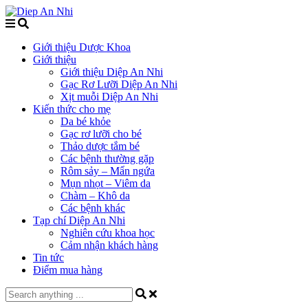
Giới thiệu Dược Khoa
Giới thiệu
Giới thiệu Diệp An Nhi
Gạc Rơ Lưỡi Diệp An Nhi
Xịt muỗi Diệp An Nhi
Kiến thức cho mẹ
Da bé khỏe
Gạc rơ lưỡi cho bé
Thảo dược tắm bé
Các bệnh thường gặp
Rôm sảy – Mẩn ngứa
Mụn nhọt – Viêm da
Chàm – Khô da
Các bệnh khác
Tạp chí Diệp An Nhi
Nghiên cứu khoa học
Cảm nhận khách hàng
Tin tức
Điểm mua hàng