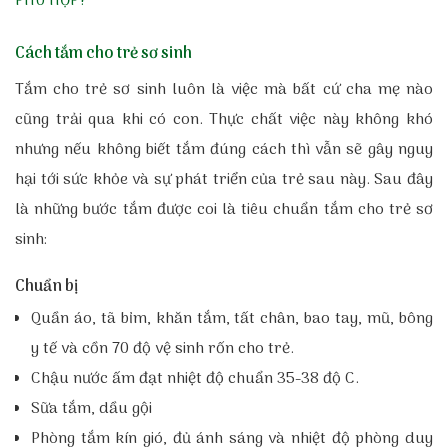
PHÙ HỢP?
Cách tắm cho trẻ sơ sinh
Tắm cho trẻ sơ sinh luôn là việc mà bất cứ cha mẹ nào
cũng trải qua khi có con. Thực chất việc này không khó
nhưng nếu không biết tắm đúng cách thì vẫn sẽ gây nguy
hại tới sức khỏe và sự phát triển của trẻ sau này. Sau đây
là những
bước tắm được coi là tiêu chuẩn tắm cho trẻ sơ
sinh:
Chuẩn bị
Quần áo, tã bỉm, khăn tắm, tất chân, bao tay, mũ, bông
y tế và cồn 70 độ vệ sinh rốn cho trẻ.
Chậu nước ấm đạt nhiệt độ chuẩn 35-38 độ C.
Sữa tắm, dầu gội
Phòng tắm kín gió, đủ ánh sáng và nhiệt độ phòng duy