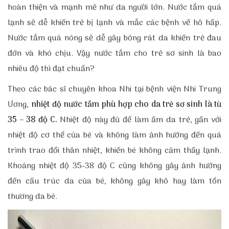
hoàn thiện và mạnh mẽ như da người lớn. Nước tắm quá
lạnh sẽ dễ khiến trẻ bị lạnh và mắc các bệnh về hô hấp.
Nước tắm quá nóng sẽ dễ gây bỏng rát da khiến trẻ đau
đớn và khó chịu. Vậy nước tắm cho trẻ sơ sinh là bao
nhiêu độ thì đạt chuẩn?
Theo các bác sĩ chuyên khoa Nhi tại bệnh viện Nhi Trung
Ương,
nhiệt độ nước tắm phù hợp cho da trẻ sơ sinh là từ
35 – 38 độ C.
Nhiệt độ này đủ để làm ấm da trẻ, gần với
nhiệt độ cơ thể của bé và không làm ảnh hưởng đến quá
trình trao đổi thân nhiệt, khiến bé không cảm thấy lạnh.
Khoảng nhiệt độ 35-38 độ C cũng không gây ảnh hưởng
đến cấu trúc da của bé, không gây khô hay làm tổn
thương da bé.