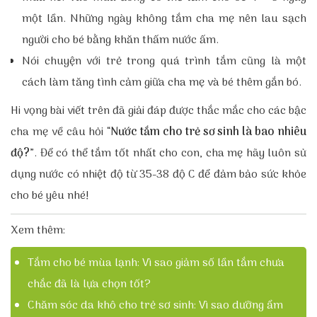
một lần. Những ngày không tắm cha mẹ nên lau sạch
người cho bé bằng khăn thấm nước ấm.
Nói chuyện với trẻ trong quá trình tắm cũng là một
cách làm tăng tình cảm giữa cha mẹ và bé thêm gắn bó.
Hi vọng bài viết trên đã giải đáp được thắc mắc cho các bậc
cha mẹ về câu hỏi “
Nước tắm cho trẻ sơ sinh là bao nhiêu
độ?
”. Để có thể tắm tốt nhất cho con, cha mẹ hãy luôn sử
dụng nước có nhiệt độ từ 35-38 độ C để đảm bảo sức khỏe
cho bé yêu nhé!
Xem thêm:
Tắm cho bé mùa lạnh: Vì sao giảm số lần tắm chưa
chắc đã là lựa chọn tốt?
Chăm sóc da khô cho trẻ sơ sinh: Vì sao dưỡng ẩm