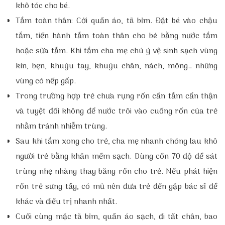
khô tóc cho bé.
Tắm toàn thân: Cởi quần áo, tã bỉm. Đặt bé vào chậu
tắm, tiến hành tắm toàn thân cho bé bằng nước tắm
hoặc sữa tắm. Khi tắm cha mẹ chú ý vệ sinh sạch vùng
kín, bẹn, khuỷu tay, khuỷu chân, nách, mông… những
vùng có nếp gấp.
Trong trường hợp trẻ chưa rụng rốn cần tắm cẩn thận
và tuyệt đối không để nước trôi vào cuống rốn của trẻ
nhằm tránh nhiễm trùng.
Sau khi tắm xong cho trẻ, cha mẹ nhanh chóng lau khô
người trẻ bằng khăn mềm sạch. Dùng cồn 70 độ để sát
trùng nhẹ nhàng thay băng rốn cho trẻ. Nếu phát hiện
rốn trẻ sưng tấy, có mủ nên đưa trẻ đến gặp bác sĩ để
khác và điều trị nhanh nhất.
Cuối cùng mặc tã bỉm, quần áo sạch, đi tất chân, bao