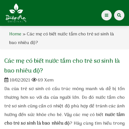
Home
»
Các mẹ có biết nước tắm cho trẻ sơ sinh là
Giới thiệu Dược Khoa
bao nhiêu độ?
Giới thiệu
Các mẹ có biết nước tắm cho trẻ sơ sinh là
Kiến thức cho mẹ
bao nhiêu độ?
69 Xem
10/02/2021
Tạp chí Diệp An Nhi
Da của trẻ sơ sinh có cấu trúc mỏng manh và dễ bị tổn
thương hơn so với da của người lớn. Do đó nước tắm cho
Tin tức
trẻ sơ sinh cũng cần có nhiệt độ phù hợp để tránh các ảnh
Điểm mua hàng
hưởng đến sức khỏe cho bé. Vậy các mẹ có biết
nước tắm
cho trẻ sơ sinh là bao nhiêu độ
? Hãy cùng tìm hiểu trong