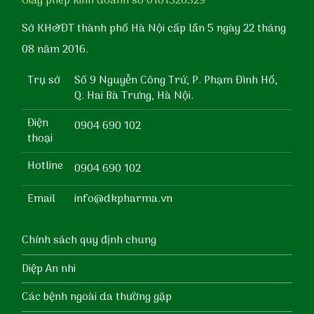
Giấy phép kinh doanh số 0101326329
Sở KH&ĐT thành phố Hà Nội cấp lần 5 ngày 22 tháng
08 năm 2016.
Trụ sở
Số 9 Nguyễn Công Trứ, P. Phạm Đình Hổ,
Q. Hai Bà Trưng, Hà Nội.
Điện
0904 690 102
thoại
Hotline
0904 690 102
Email
info@dkpharma.vn
Chính sách quy định chung
Diệp An nhi
Các bệnh ngoài da thường gặp